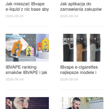
Jak mieszać IBvape
Jak aplikacja do
e-liquid z nic base aby
zamawiania zakupów
uzyskać najlepszy
w IBVape Shop
2026-08-05
2026-08-04
smak
ułatwia szybkie
zakupy i realne
oszczędności
IBVAPE ranking
IBvape e-cigarettes
smaków IBVAPE i jak
najlepsze modele i
wybrać najlepszy
porady zakupowe
2026-08-04
2026-08-04
tytoń do sziszy
oraz gdzie znaleźć
sklep traugutta
poznań z aktualnymi
promocjami