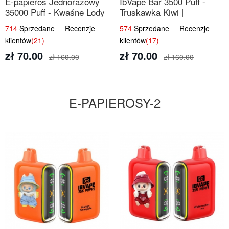
E-papieros Jednorazowy
IbVape Bar 3500 Puff -
35000 Puff - Kwaśne Lody
Truskawka Kiwi |
Jabłkowe
Jednorazowy E-papieros
714
Sprzedane Recenzje
574
Sprzedane Recenzje
klientów
(21)
klientów
(17)
zł 70.00
zł 70.00
zł 160.00
zł 160.00
E-PAPIEROSY-2