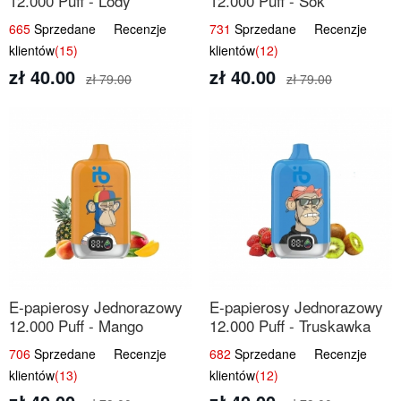
12.000 Puff - Lody
12.000 Puff - Sok
Arbuzowe | Orzeźwiający
Brzoskwiniowy | Owocowa
665
Sprzedane Recenzje
731
Sprzedane Recenzje
Smak
Świeżość
klientów
(15)
klientów
(12)
zł 40.00
zł 40.00
zł 79.00
zł 79.00
E-papierosy Jednorazowy
E-papierosy Jednorazowy
12.000 Puff - Mango
12.000 Puff - Truskawka
Ananas Brzoskwinia |
Kiwi | Owocowa
706
Sprzedane Recenzje
682
Sprzedane Recenzje
Tropikalna Mieszanka
Równowaga
klientów
(13)
klientów
(12)