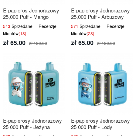
E-papieros Jednorazowy
E-papierosy Jednorazowy
25,000 Puff - Mango
25,000 Puff - Arbuzowy
Ananas | Tropikalny Smak
Lód | Orzeźwiający Smak
543
Sprzedane Recenzje
571
Sprzedane Recenzje
klientów
(13)
klientów
(23)
zł 65.00
zł 65.00
zł 130.00
zł 130.00
E-papierosy Jednorazowy
E-papierosy Jednorazowy
25 000 Puff - Jeżyna
25 000 Puff - Lody
Jagoda | Leśne Owoce
Jagodowe | Kremowy