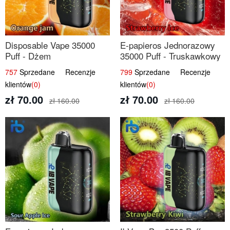
Disposable Vape 35000
E-papieros Jednorazowy
Puff - Dżem
35000 Puff - Truskawkowy
Pomarańczowy | IBvape
Lód | IBvape
757
Sprzedane Recenzje
799
Sprzedane Recenzje
klientów
(0)
klientów
(0)
zł 70.00
zł 70.00
zł 160.00
zł 160.00