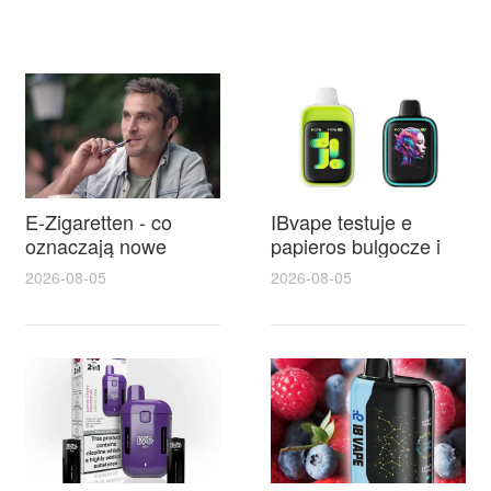
E-Zigaretten - co
IBvape testuje e
oznaczają nowe
papieros bulgocze i
przepisy tpd lublin i
wyjaśnia, dlaczego
2026-08-05
2026-08-05
jak sklepy oraz
IBvape zdobywa
użytkownicy powinni
popularność wśród
się przygotować
miłośników vapingu