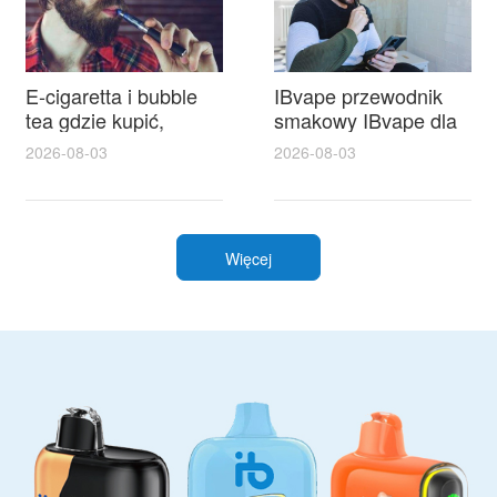
E-cigaretta i bubble
IBvape przewodnik
tea gdzie kupić,
smakowy IBvape dla
poradnik zakupowy z
smaku jak wybrać
2026-08-03
2026-08-03
rankingiem cen i
idealny e liquid i
sklepów
opinie użytkowników
Więcej