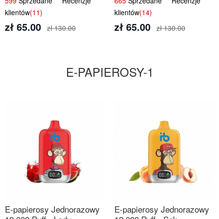
599
Sprzedane Recenzje
665
Sprzedane Recenzje
Smak
klientów
(11)
klientów
(14)
zł 65.00
zł 65.00
zł 130.00
zł 130.00
E-PAPIEROSY-1
E-papierosy Jednorazowy
E-papierosy Jednorazowy