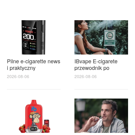
Pilne e-cigarette news
IBvape E-cigarete
i praktyczny
przewodnik po
przewodnik po e
modelach i
2026-08-06
2026-08-06
papierosy
akcesoriach oraz
jednorazowe dla
najlepsze oferty
początkujących
akumulatory
siemianowice na
każdą kieszeń