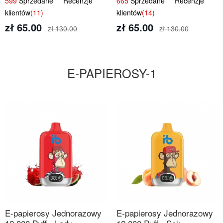
599
Sprzedane Recenzje
665
Sprzedane Recenzje
Smak
klientów
(11)
klientów
(14)
zł 65.00
zł 65.00
zł 130.00
zł 130.00
E-PAPIEROSY-1
E-papierosy Jednorazowy
E-papierosy Jednorazowy