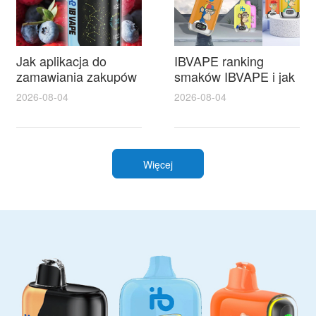
Jak aplikacja do
IBVAPE ranking
zamawiania zakupów
smaków IBVAPE i jak
w IBVape Shop
wybrać najlepszy
2026-08-04
2026-08-04
ułatwia szybkie
tytoń do sziszy
zakupy i realne
oszczędności
Więcej