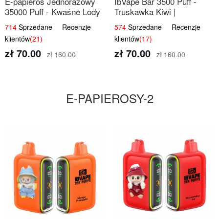
E-papieros Jednorazowy
IbVape Bar 3500 Puff -
35000 Puff - Kwaśne Lody
Truskawka Kiwi |
Jabłkowe
Jednorazowy E-papieros
714
Sprzedane Recenzje
574
Sprzedane Recenzje
klientów
(21)
klientów
(17)
zł 70.00
zł 70.00
zł 160.00
zł 160.00
E-PAPIEROSY-2