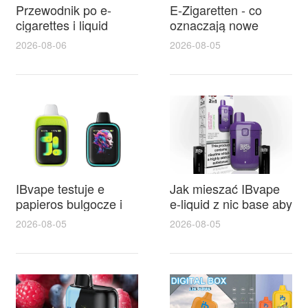
Przewodnik po e-
E-Zigaretten - co
cigarettes i liquid
oznaczają nowe
kawa dla
przepisy tpd lublin i
2026-08-06
2026-08-05
początkujących —
jak sklepy oraz
wybór smaków, mocy
użytkownicy powinni
i bezpieczeństwa
się przygotować
IBvape testuje e
Jak mieszać IBvape
papieros bulgocze i
e-liquid z nic base aby
wyjaśnia, dlaczego
uzyskać najlepszy
2026-08-05
2026-08-05
IBvape zdobywa
smak
popularność wśród
miłośników vapingu