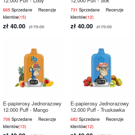
12.000 Puff - Lody
12.000 Puff - Sok
Arbuzowe | Orzeźwiający
Brzoskwiniowy | Owocowa
665
Sprzedane Recenzje
731
Sprzedane Recenzje
Smak
Świeżość
klientów
(15)
klientów
(12)
zł 40.00
zł 40.00
zł 79.00
zł 79.00
E-papierosy Jednorazowy
E-papierosy Jednorazowy
12.000 Puff - Mango
12.000 Puff - Truskawka
Ananas Brzoskwinia |
Kiwi | Owocowa
706
Sprzedane Recenzje
682
Sprzedane Recenzje
Tropikalna Mieszanka
Równowaga
klientów
(13)
klientów
(12)