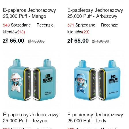
E-papieros Jednorazowy
E-papierosy Jednorazowy
25,000 Puff - Mango
25,000 Puff - Arbuzowy
Ananas | Tropikalny Smak
Lód | Orzeźwiający Smak
543
Sprzedane Recenzje
571
Sprzedane Recenzje
klientów
(13)
klientów
(23)
zł 65.00
zł 65.00
zł 130.00
zł 130.00
E-papierosy Jednorazowy
E-papierosy Jednorazowy
25 000 Puff - Jeżyna
25 000 Puff - Lody
Jagoda | Leśne Owoce
Jagodowe | Kremowy