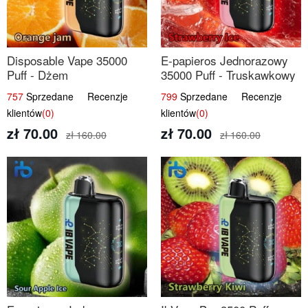
Disposable Vape 35000
E-papieros Jednorazowy
Puff - Dżem
35000 Puff - Truskawkowy
Pomarańczowy | IBvape
Lód | IBvape
757
Sprzedane Recenzje
799
Sprzedane Recenzje
klientów
(0)
klientów
(0)
zł 70.00
zł 70.00
zł 160.00
zł 160.00