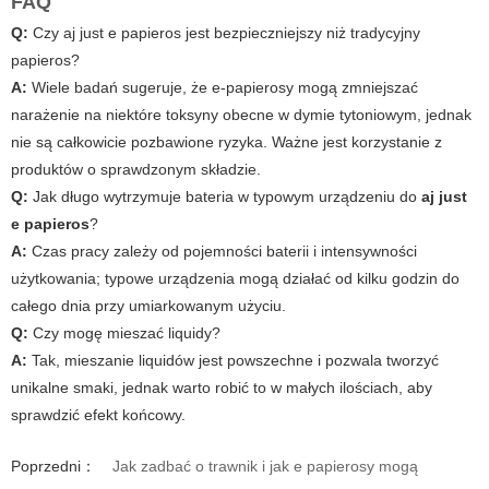
FAQ
Q:
Czy
aj just e papieros
jest bezpieczniejszy niż tradycyjny
papieros?
A:
Wiele badań sugeruje, że e-papierosy mogą zmniejszać
narażenie na niektóre toksyny obecne w dymie tytoniowym, jednak
nie są całkowicie pozbawione ryzyka. Ważne jest korzystanie z
produktów o sprawdzonym składzie.
Q:
Jak długo wytrzymuje bateria w typowym urządzeniu do
aj just
e papieros
?
A:
Czas pracy zależy od pojemności baterii i intensywności
użytkowania; typowe urządzenia mogą działać od kilku godzin do
całego dnia przy umiarkowanym użyciu.
Q:
Czy mogę mieszać liquidy?
A:
Tak, mieszanie liquidów jest powszechne i pozwala tworzyć
unikalne smaki, jednak warto robić to w małych ilościach, aby
sprawdzić efekt końcowy.
Poprzedni：
Jak zadbać o trawnik i jak e papierosy mogą