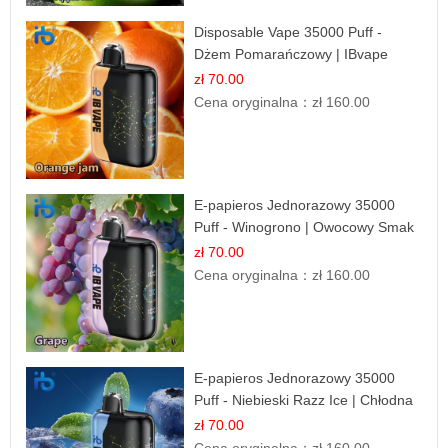
Disposable Vape 35000 Puff -
Dżem Pomarańczowy | IBvape
zł 70.00
Cena oryginalna：
zł 160.00
E-papieros Jednorazowy 35000
Puff - Winogrono | Owocowy Smak
zł 70.00
Cena oryginalna：
zł 160.00
E-papieros Jednorazowy 35000
Puff - Niebieski Razz Ice | Chłodna
Malina
zł 70.00