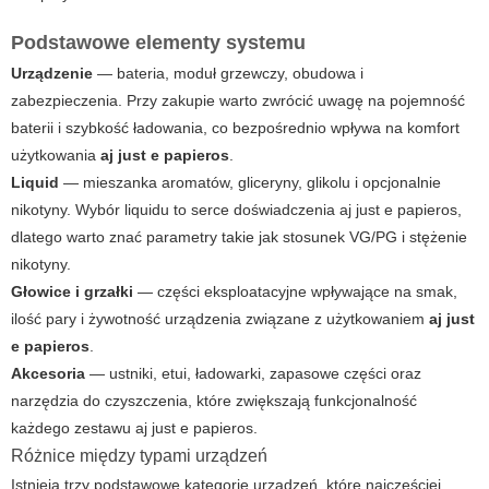
Podstawowe elementy systemu
Urządzenie
— bateria, moduł grzewczy, obudowa i
zabezpieczenia. Przy zakupie warto zwrócić uwagę na pojemność
baterii i szybkość ładowania, co bezpośrednio wpływa na komfort
użytkowania
aj just e papieros
.
Liquid
— mieszanka aromatów, gliceryny, glikolu i opcjonalnie
nikotyny. Wybór liquidu to serce doświadczenia
aj just e papieros
,
dlatego warto znać parametry takie jak stosunek VG/PG i stężenie
nikotyny.
Głowice i grzałki
— części eksploatacyjne wpływające na smak,
ilość pary i żywotność urządzenia związane z użytkowaniem
aj just
e papieros
.
Akcesoria
— ustniki, etui, ładowarki, zapasowe części oraz
narzędzia do czyszczenia, które zwiększają funkcjonalność
każdego zestawu
aj just e papieros
.
Różnice między typami urządzeń
Istnieją trzy podstawowe kategorie urządzeń, które najczęściej