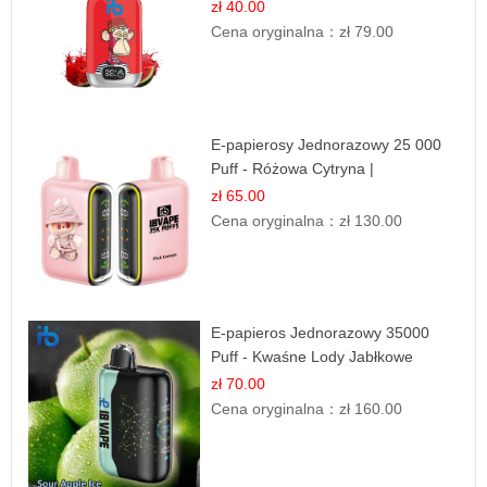
Orzeźwiający Smak
zł 40.00
Cena oryginalna：
zł 79.00
E-papierosy Jednorazowy 25 000
Puff - Różowa Cytryna |
Orzeźwiający Owoc
zł 65.00
Cena oryginalna：
zł 130.00
E-papieros Jednorazowy 35000
Puff - Kwaśne Lody Jabłkowe
zł 70.00
Cena oryginalna：
zł 160.00