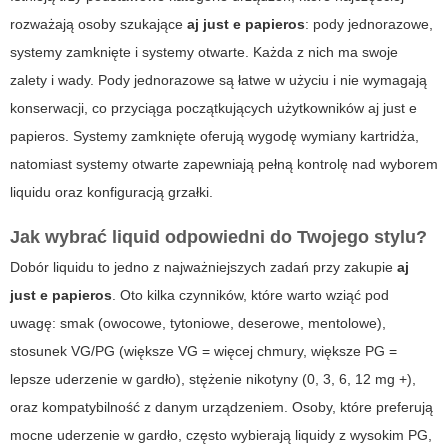
rozważają osoby szukające
aj just e papieros
: pody jednorazowe,
systemy zamknięte i systemy otwarte. Każda z nich ma swoje
zalety i wady. Pody jednorazowe są łatwe w użyciu i nie wymagają
konserwacji, co przyciąga początkujących użytkowników
aj just e
papieros
. Systemy zamknięte oferują wygodę wymiany kartridża,
natomiast systemy otwarte zapewniają pełną kontrolę nad wyborem
liquidu oraz konfiguracją grzałki.
Jak wybrać liquid odpowiedni do Twojego stylu?
Dobór liquidu to jedno z najważniejszych zadań przy zakupie
aj
just e papieros
. Oto kilka czynników, które warto wziąć pod
uwagę: smak (owocowe, tytoniowe, deserowe, mentolowe),
stosunek VG/PG (większe VG = więcej chmury, większe PG =
lepsze uderzenie w gardło), stężenie nikotyny (0, 3, 6, 12 mg +),
oraz kompatybilność z danym urządzeniem. Osoby, które preferują
mocne uderzenie w gardło, często wybierają liquidy z wysokim PG,