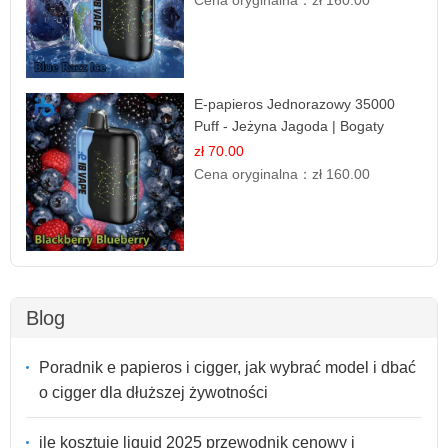
Cena oryginalna：
zł 160.00
E-papieros Jednorazowy 35000
Puff - Jeżyna Jagoda | Bogaty
Smak Leśnych Owoców
zł 70.00
Cena oryginalna：
zł 160.00
Blog
Poradnik e papieros i cigger, jak wybrać model i dbać
o cigger dla dłuższej żywotności
ile kosztuje liquid 2025 przewodnik cenowy i