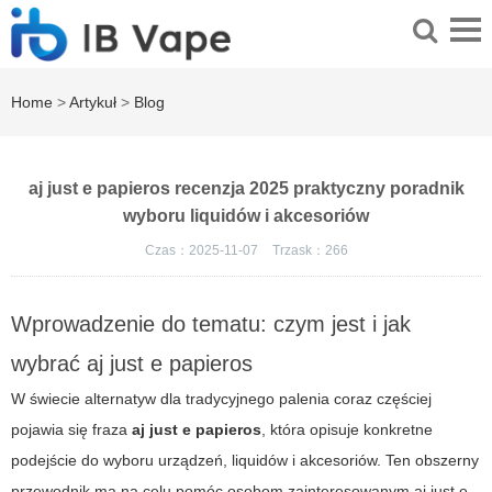
Home
>
Artykuł
>
Blog
aj just e papieros recenzja 2025 praktyczny poradnik
wyboru liquidów i akcesoriów
Czas：2025-11-07
Trzask：
266
Wprowadzenie do tematu: czym jest i jak
wybrać aj just e papieros
W świecie alternatyw dla tradycyjnego palenia coraz częściej
pojawia się fraza
aj just e papieros
, która opisuje konkretne
podejście do wyboru urządzeń, liquidów i akcesoriów. Ten obszerny
przewodnik ma na celu pomóc osobom zainteresowanym
aj just e