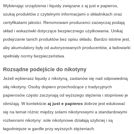
Wybierając urządzenia i liquidy związane z
aj just e papieros
,
szukaj produktów z czytelnymi informacjami o składnikach oraz
certyfikatami jakości. Renomowani producenci zazwyczaj podają
skład i wskazówki dotyczące bezpiecznego użytkowania. Unikaj
podejrzanie tanich produktów bez opisu składu. Bardzo istotne jest,
aby akumulatory były od autoryzowanych producentów, a ładowarki
spełniały normy bezpieczeństwa.
Rozsądne podejście do nikotyny
Jeżeli wybierasz liquidy z nikotyną, zastanów się nad odpowiednią
siłą nikotyny. Osoby dopiero przechodzące z tradycyjnych
papierosów często zaczynają od wyższego stężenia i stopniowo je
obniżają. W kontekście
aj just e papieros
dobrze jest edukować
się na temat różnic między solami nikotynowymi a standardowymi
roztworami nikotyny: sole nikotynowe działają szybciej i są
łagodniejsze w gardle przy wyższych stężeniach.