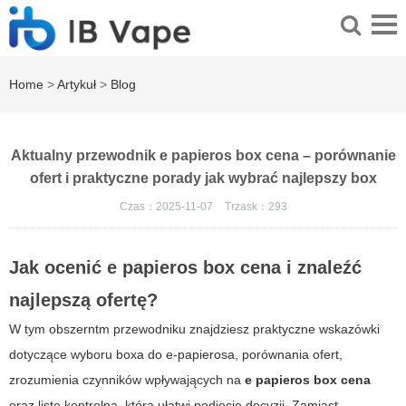
Home
>
Artykuł
>
Blog
Aktualny przewodnik e papieros box cena – porównanie
ofert i praktyczne porady jak wybrać najlepszy box
Czas：2025-11-07
Trzask：
293
Jak ocenić
e papieros box cena
i znaleźć
najlepszą ofertę?
W tym obszerntm przewodniku znajdziesz praktyczne wskazówki
dotyczące wyboru boxa do e-papierosa, porównania ofert,
zrozumienia czynników wpływających na
e papieros box cena
oraz listę kontrolną, która ułatwi podjęcie decyzji. Zamiast