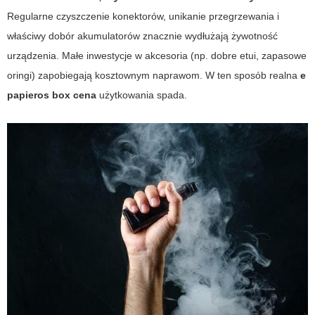
Regularne czyszczenie konektorów, unikanie przegrzewania i
właściwy dobór akumulatorów znacznie wydłużają żywotność
urządzenia. Małe inwestycje w akcesoria (np. dobre etui, zapasowe
oringi) zapobiegają kosztownym naprawom. W ten sposób realna
e
papieros box cena
użytkowania spada.