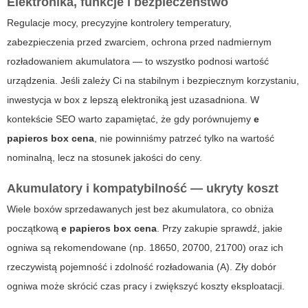
Elektronika, funkcje i bezpieczeństwo
Regulacje mocy, precyzyjne kontrolery temperatury,
zabezpieczenia przed zwarciem, ochrona przed nadmiernym
rozładowaniem akumulatora — to wszystko podnosi wartość
urządzenia. Jeśli zależy Ci na stabilnym i bezpiecznym korzystaniu,
inwestycja w box z lepszą elektroniką jest uzasadniona. W
kontekście SEO warto zapamiętać, że gdy porównujemy
e
papieros box cena
, nie powinniśmy patrzeć tylko na wartość
nominalną, lecz na stosunek jakości do ceny.
Akumulatory i kompatybilność — ukryty koszt
Wiele boxów sprzedawanych jest bez akumulatora, co obniża
początkową
e papieros box cena
. Przy zakupie sprawdź, jakie
ogniwa są rekomendowane (np. 18650, 20700, 21700) oraz ich
rzeczywistą pojemność i zdolność rozładowania (A). Zły dobór
ogniwa może skrócić czas pracy i zwiększyć koszty eksploatacji.