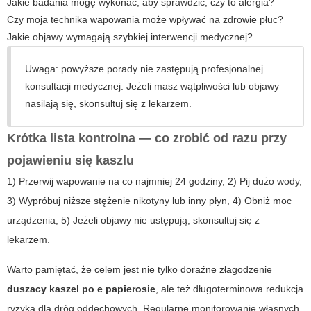
Jakie badania mogę wykonać, aby sprawdzić, czy to alergia?
Czy moja technika wapowania może wpływać na zdrowie płuc?
Jakie objawy wymagają szybkiej interwencji medycznej?
Uwaga: powyższe porady nie zastępują profesjonalnej
konsultacji medycznej. Jeżeli masz wątpliwości lub objawy
nasilają się, skonsultuj się z lekarzem.
Krótka lista kontrolna — co zrobić od razu przy
pojawieniu się kaszlu
1) Przerwij wapowanie na co najmniej 24 godziny, 2) Pij dużo wody,
3) Wypróbuj niższe stężenie nikotyny lub inny płyn, 4) Obniż moc
urządzenia, 5) Jeżeli objawy nie ustępują, skonsultuj się z
lekarzem.
Warto pamiętać, że celem jest nie tylko doraźne złagodzenie
duszacy kaszel po e papierosie
, ale też długoterminowa redukcja
ryzyka dla dróg oddechowych. Regularne monitorowanie własnych