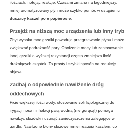
ilościach, notując reakcje. Czasami zmiana na łagodniejszy,
mniej aromatyzowany płyn może szybko pomóc w ustąpieniu
duszacy kaszel po e papierosie
.
Przejdź na niższą moc urządzenia lub inny tryb
Zbyt wysoka moc grzałki powoduje przegrzewanie płynu i może
zwiększać podrażność pary. Obniżenie mocy lub zastosowanie
innej grzałki o wyższej rezystancji często zmniejsza ilość
drażniących cząstek. To prosty i szybki sposób na redukcję
objawu.
Zadbaj o odpowiednie nawilżenie dróg
oddechowych
Picie większej ilości wody, stosowanie soli fizjologicznej do
irygacji nosa i inhalacji parą wodną (nie gorącą!) pomaga
nawilżyć śluzówki i usunąć zanieczyszczenia zalegające w
gardle. Nawilżone błony śluzowe mniej reagują kaszlem, co