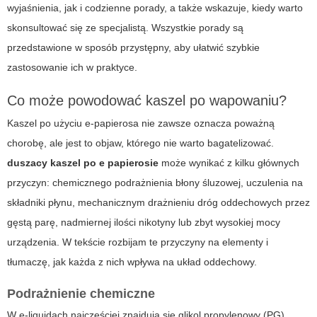
wyjaśnienia, jak i codzienne porady, a także wskazuje, kiedy warto
skonsultować się ze specjalistą. Wszystkie porady są
przedstawione w sposób przystępny, aby ułatwić szybkie
zastosowanie ich w praktyce.
Co może powodować kaszel po wapowaniu?
Kaszel po użyciu e-papierosa nie zawsze oznacza poważną
chorobę, ale jest to objaw, którego nie warto bagatelizować.
duszacy kaszel po e papierosie
może wynikać z kilku głównych
przyczyn: chemicznego podrażnienia błony śluzowej, uczulenia na
składniki płynu, mechanicznym drażnieniu dróg oddechowych przez
gęstą parę, nadmiernej ilości nikotyny lub zbyt wysokiej mocy
urządzenia. W tekście rozbijam te przyczyny na elementy i
tłumaczę, jak każda z nich wpływa na układ oddechowy.
Podrażnienie chemiczne
W e-liquidach najczęściej znajdują się glikol propylenowy (PG),