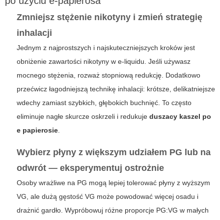
po użyciu e-papierosa
Zmniejsz stężenie nikotyny i zmień strategię
inhalacji
Jednym z najprostszych i najskuteczniejszych kroków jest
obniżenie zawartości nikotyny w e-liquidu. Jeśli używasz
mocnego stężenia, rozważ stopniową redukcję. Dodatkowo
przećwicz łagodniejszą technikę inhalacji: krótsze, delikatniejsze
wdechy zamiast szybkich, głębokich buchnięć. To często
eliminuje nagłe skurcze oskrzeli i redukuje
duszacy kaszel po
e papierosie
.
Wybierz płyny z większym udziałem PG lub na
odwrót — eksperymentuj ostrożnie
Osoby wrażliwe na PG mogą lepiej tolerować płyny z wyższym
VG, ale dużą gęstość VG może powodować więcej osadu i
drażnić gardło. Wypróbowuj różne proporcje PG:VG w małych