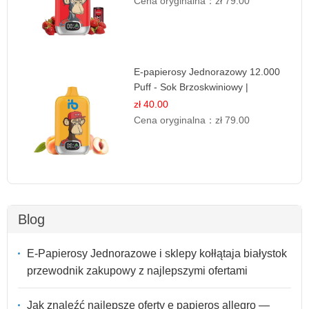
Cena oryginalna：
zł 79.00
E-papierosy Jednorazowy 12.000
Puff - Sok Brzoskwiniowy |
Owocowa Świeżość
zł 40.00
Cena oryginalna：
zł 79.00
Blog
E-Papierosy Jednorazowe i sklepy kołłątaja białystok
przewodnik zakupowy z najlepszymi ofertami
Jak znaleźć najlepsze oferty e papieros allegro —