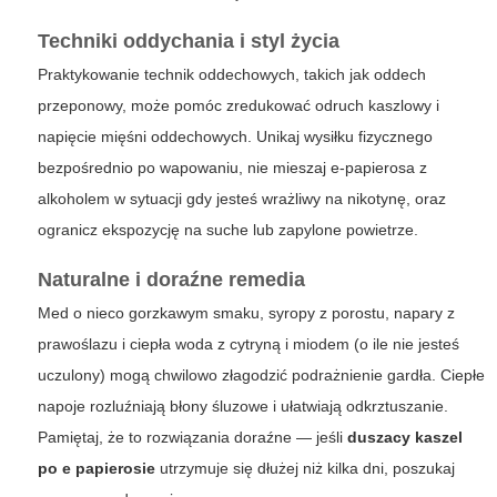
Techniki oddychania i styl życia
Praktykowanie technik oddechowych, takich jak oddech
przeponowy, może pomóc zredukować odruch kaszlowy i
napięcie mięśni oddechowych. Unikaj wysiłku fizycznego
bezpośrednio po wapowaniu, nie mieszaj e-papierosa z
alkoholem w sytuacji gdy jesteś wrażliwy na nikotynę, oraz
ogranicz ekspozycję na suche lub zapylone powietrze.
Naturalne i doraźne remedia
Med o nieco gorzkawym smaku, syropy z porostu, napary z
prawoślazu i ciepła woda z cytryną i miodem (o ile nie jesteś
uczulony) mogą chwilowo złagodzić podrażnienie gardła. Ciepłe
napoje rozluźniają błony śluzowe i ułatwiają odkrztuszanie.
Pamiętaj, że to rozwiązania doraźne — jeśli
duszacy kaszel
po e papierosie
utrzymuje się dłużej niż kilka dni, poszukaj