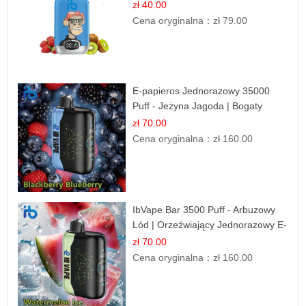
Równowaga
zł 40.00
Cena oryginalna：
zł 79.00
E-papieros Jednorazowy 35000
Puff - Jeżyna Jagoda | Bogaty
Smak Leśnych Owoców
zł 70.00
Cena oryginalna：
zł 160.00
IbVape Bar 3500 Puff - Arbuzowy
Lód | Orzeźwiający Jednorazowy E-
papieros
zł 70.00
Cena oryginalna：
zł 160.00