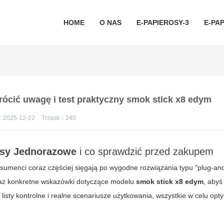
HOME
O NAS
E-PAPIEROSY-3
E-PAP
ócić uwagę i test praktyczny smok stick x8 edym
：2025-12-22
Trzask：
240
osy Jednorazowe
i co sprawdzić przed zakupem
sumenci coraz częściej sięgają po wygodne rozwiązania typu "plug-an
oraz konkretne wskazówki dotyczące modelu
smok stick x8 edym
, abyś
isty kontrolne i realne scenariusze użytkowania, wszystkie w celu opty