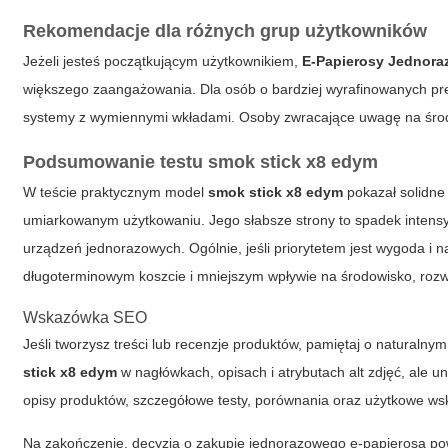
Rekomendacje dla różnych grup użytkowników
Jeżeli jesteś początkującym użytkownikiem,
E-Papierosy Jednor
większego zaangażowania. Dla osób o bardziej wyrafinowanych pre
systemy z wymiennymi wkładami. Osoby zwracające uwagę na środ
Podsumowanie testu
smok stick x8 edym
W teście praktycznym model
smok stick x8 edym
pokazał solidne 
umiarkowanym użytkowaniu. Jego słabsze strony to spadek intens
urządzeń jednorazowych. Ogólnie, jeśli priorytetem jest wygoda i 
długoterminowym koszcie i mniejszym wpływie na środowisko, rozw
Wskazówka SEO
Jeśli tworzysz treści lub recenzje produktów, pamiętaj o natural
stick x8 edym
w nagłówkach, opisach i atrybutach alt zdjęć, ale 
opisy produktów, szczegółowe testy, porównania oraz użytkowe ws
Na zakończenie, decyzja o zakupie jednorazowego e-papierosa po