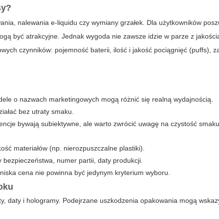
sy?
nia, nalewania e-liquidu czy wymiany grzałek. Dla użytkowników pos
gą być atrakcyjne. Jednak wygoda nie zawsze idzie w parze z jakości
ych czynników: pojemność baterii, ilość i jakość pociągnięć (puffs), 
dele o nazwach marketingowych mogą różnić się realną wydajnością.
ziałać bez utraty smaku.
encje bywają subiektywne, ale warto zwrócić uwagę na czystość smaku
ść materiałów (np. nierozpuszczalne plastiki).
y bezpieczeństwa, numer partii, daty produkcji.
iska cena nie powinna być jedynym kryterium wyboru.
roku
ety, daty i hologramy. Podejrzane uszkodzenia opakowania mogą wska