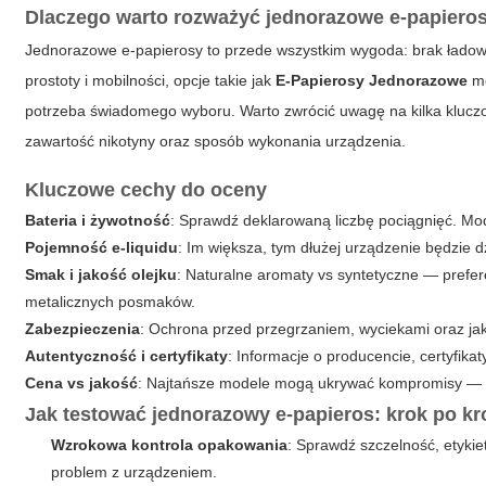
Dlaczego warto rozważyć jednorazowe e-papiero
Jednorazowe e-papierosy to przede wszystkim wygoda: brak ładowa
prostoty i mobilności, opcje takie jak
E-Papierosy Jednorazowe
mo
potrzeba świadomego wyboru. Warto zwrócić uwagę na kilka kluczow
zawartość nikotyny oraz sposób wykonania urządzenia.
Kluczowe cechy do oceny
Bateria i żywotność
: Sprawdź deklarowaną liczbę pociągnięć. Mo
Pojemność e-liquidu
: Im większa, tym dłużej urządzenie będzie d
Smak i jakość olejku
: Naturalne aromaty vs syntetyczne — prefer
metalicznych posmaków.
Zabezpieczenia
: Ochrona przed przegrzaniem, wyciekami oraz jako
Autentyczność i certyfikaty
: Informacje o producencie, certyfikat
Cena vs jakość
: Najtańsze modele mogą ukrywać kompromisy — n
Jak testować jednorazowy e-papieros: krok po k
Wzrokowa kontrola opakowania
: Sprawdź szczelność, etyki
problem z urządzeniem.