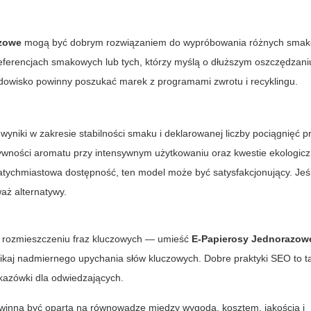
azowe
mogą być dobrym rozwiązaniem do wypróbowania różnych sma
ferencjach smakowych lub tych, którzy myślą o dłuższym oszczędzani
owisko powinny poszukać marek z programami zwrotu i recyklingu.
wyniki w zakresie stabilności smaku i deklarowanej liczby pociągnięć p
ywności aromatu przy intensywnym użytkowaniu oraz kwestie ekologicz
natychmiastowa dostępność, ten model może być satysfakcjonujący. Jeśli
aż alternatywy.
nym rozmieszczeniu fraz kluczowych — umieść
E-Papierosy Jednorazow
unikaj nadmiernego upychania słów kluczowych. Dobre praktyki SEO to t
kazówki dla odwiedzających.
winna być oparta na równowadze między wygodą, kosztem, jakością i