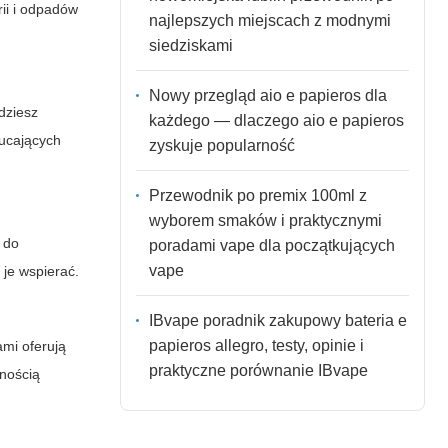
rii i odpadów
najlepszych miejscach z modnymi
siedziskami
Nowy przegląd aio e papieros dla
jdziesz
każdego — dlaczego aio e papieros
zucających
zyskuje popularność
Przewodnik po premix 100ml z
wyborem smaków i praktycznymi
 do
poradami vape dla początkujących
vape
 je wspierać.
IBvape poradnik zakupowy bateria e
papieros allegro, testy, opinie i
ami oferują
praktyczne porównanie IBvape
lnością