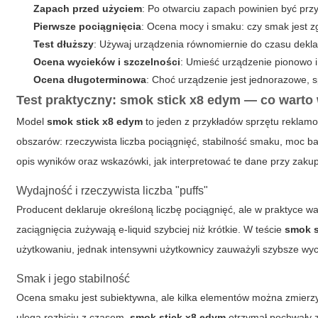
Zapach przed użyciem
: Po otwarciu zapach powinien być prz
Pierwsze pociągnięcia
: Ocena mocy i smaku: czy smak jest z
Test dłuższy
: Używaj urządzenia równomiernie do czasu dekla
Ocena wycieków i szczelności
: Umieść urządzenie pionowo i
Ocena długoterminowa
: Choć urządzenie jest jednorazowe, 
Test praktyczny:
smok stick x8 edym
— co warto 
Model
smok stick x8 edym
to jeden z przykładów sprzętu reklamo
obszarów: rzeczywista liczba pociągnięć, stabilność smaku, moc ba
opis wyników oraz wskazówki, jak interpretować te dane przy zakup
Wydajność i rzeczywista liczba "puffs"
Producent deklaruje określoną liczbę pociągnięć, ale w praktyce war
zaciągnięcia zużywają e-liquid szybciej niż krótkie. W teście
smok s
użytkowaniu, jednak intensywni użytkownicy zauważyli szybsze wyc
Smak i jego stabilność
Ocena smaku jest subiektywna, ale kilka elementów można zmierzyć 
ulega rozbiciu z czasem.
smok stick x8 edym
otrzymał pochwały z