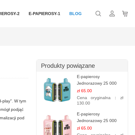
IEROSY-2
E-PAPIEROSY-1
BLOG
Produkty powiązane
E-papierosy
Jednorazowy 25 000
Puff - Jeżyna Jagoda |
zł 65.00
Leśne Owoce
Cena oryginalna：
zł
d-play". W tym
130.00
 mógł podjąć
E-papierosy
malizacji pod
Jednorazowy 25 000
Puff - Różowa Cytryna |
zł 65.00
Orzeźwiający Owoc