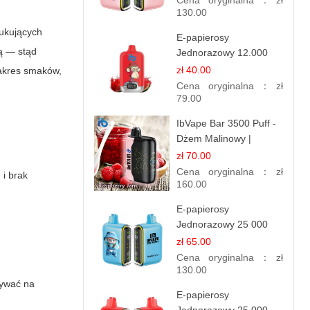
Cena oryginalna：
zł
130.00
zukujących
E-papierosy
ą — stąd
Jednorazowy 12.000
Puff - Lody Arbuzowe |
zł 40.00
zakres smaków,
Orzeźwiający Smak
Cena oryginalna：
zł
79.00
IbVape Bar 3500 Puff -
Dżem Malinowy |
Jednorazowy E-
zł 70.00
papieros
Cena oryginalna：
zł
 i brak
160.00
E-papierosy
Jednorazowy 25 000
Puff - Lody Jagodowe |
zł 65.00
Kremowy Smak
Cena oryginalna：
zł
130.00
zywać na
E-papierosy