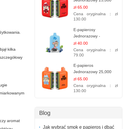
Jednorazowy 25,000
Puff - Arbuzowy Lód |
zł 65.00
Orzeźwiający Smak
Cena oryginalna：
zł
130.00
E-papierosy
żytkowania.
Jednorazowy -
Niebieski Razz Lód
zł 40.00
1.2% Nikotyny | Mocne
jął kilka
Cena oryginalna：
zł
Doznania
79.00
z szczegółowy
E-papieros
Jednorazowy 25,000
Puff - Mango Ananas |
zł 65.00
Tropikalny Smak
ługie
Cena oryginalna：
zł
130.00
 umiarkowanym
Blog
 czy aromat
Jak wybrać smok e papieros i dbać
ektórzy