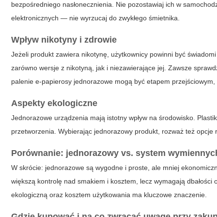
bezpośredniego nasłonecznienia. Nie pozostawiaj ich w samochodzie
elektronicznych — nie wyrzucaj do zwykłego śmietnika.
Wpływ nikotyny i zdrowie
Jeżeli produkt zawiera nikotynę, użytkownicy powinni być świadomi 
zarówno wersje z nikotyną, jak i niezawierające jej. Zawsze sprawd
palenie e-papierosy jednorazowe mogą być etapem przejściowym, al
Aspekty ekologiczne
Jednorazowe urządzenia mają istotny wpływ na środowisko. Plastik
przetworzenia. Wybierając jednorazowy produkt, rozważ też opcje re
Porównanie: jednorazowy vs. system wymienny
W skrócie: jednorazowe są wygodne i proste, ale mniej ekonomiczn
większą kontrolę nad smakiem i kosztem, lecz wymagają dbałości 
ekologiczną oraz kosztem użytkowania ma kluczowe znaczenie.
Gdzie kupować i na co zwracać uwagę przy zakup