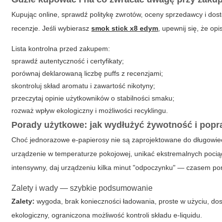
Kupując online, sprawdź politykę zwrotów, oceny sprzedawcy i dost
recenzje. Jeśli wybierasz
smok stick x8 edym
, upewnij się, że op
Lista kontrolna przed zakupem:
sprawdź autentyczność i certyfikaty;
porównaj deklarowaną liczbę puffs z recenzjami;
skontroluj skład aromatu i zawartość nikotyny;
przeczytaj opinie użytkowników o stabilności smaku;
rozważ wpływ ekologiczny i możliwości recyklingu.
Porady użytkowe: jak wydłużyć żywotność i pop
Choć jednorazowe e-papierosy nie są zaprojektowane do długowiec
urządzenie w temperaturze pokojowej, unikać ekstremalnych pocią
intensywny, daj urządzeniu kilka minut "odpoczynku" — czasem p
Zalety i wady — szybkie podsumowanie
Zalety:
wygoda, brak konieczności ładowania, proste w użyciu, d
ekologiczny, ograniczona możliwość kontroli składu e-liquidu.