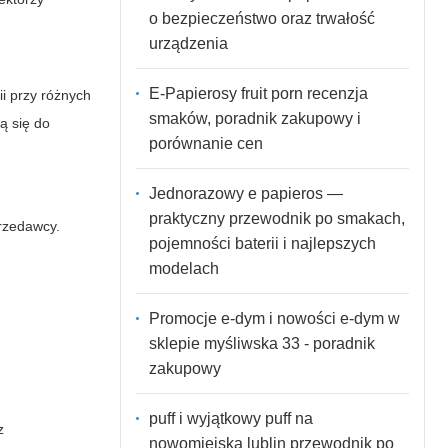
o bezpieczeństwo oraz trwałość
urządzenia
E-Papierosy fruit porn recenzja
i przy różnych
smaków, poradnik zakupowy i
ą się do
porównanie cen
Jednorazowy e papieros —
praktyczny przewodnik po smakach,
przedawcy.
pojemności baterii i najlepszych
modelach
Promocje e-dym i nowości e-dym w
sklepie myśliwska 33 - poradnik
zakupowy
puff i wyjątkowy puff na
z
nowomiejska lublin przewodnik po