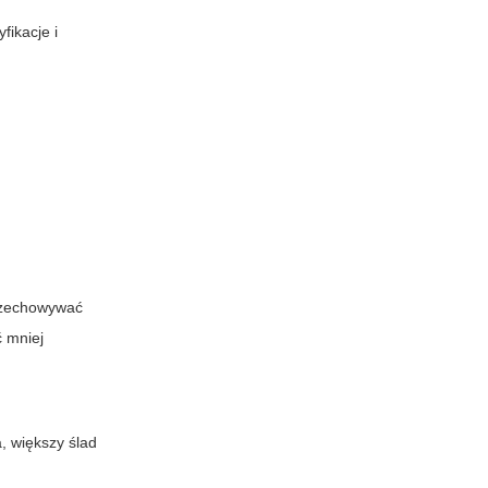
fikacje i
przechowywać
ć mniej
, większy ślad