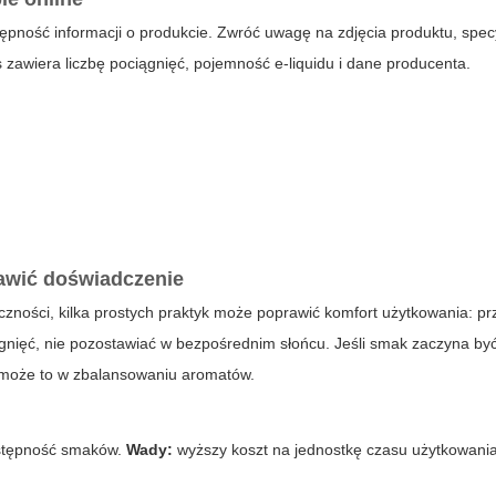
ępność informacji o produkcie. Zwróć uwagę na zdjęcia produktu, specy
is zawiera liczbę pociągnięć, pojemność e-liquidu i dane producenta.
rawić doświadczenie
zności, kilka prostych praktyk może poprawić komfort użytkowania: 
gnięć, nie pozostawiać w bezpośrednim słońcu. Jeśli smak zaczyna by
omoże to w zbalansowaniu aromatów.
ostępność smaków.
Wady:
wyższy koszt na jednostkę czasu użytkowania