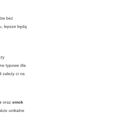
ków bez
u, lepsze będą
rzy
ne typowe dla
 zależy ci na
e
oraz
smok
akże unikalne