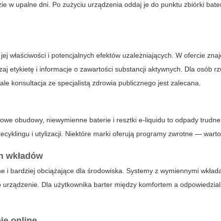
 w upalne dni. Po zużyciu urządzenia oddaj je do punktu zbiórki bate
jej właściwości i potencjalnych efektów uzależniających. W ofercie zna
zaj etykietę i informacje o zawartości substancji aktywnych. Dla osób r
e konsultacja ze specjalistą zdrowia publicznego jest zalecana.
owe obudowy, niewymienne baterie i resztki e-liquidu to odpady trudne
cyklingu i utylizacji. Niektóre marki oferują programy zwrotne — warto
ch wkładów
e i bardziej obciążające dla środowiska. Systemy z wymiennymi wkład
o urządzenie. Dla użytkownika barter między komfortem a odpowiedzia
ie online