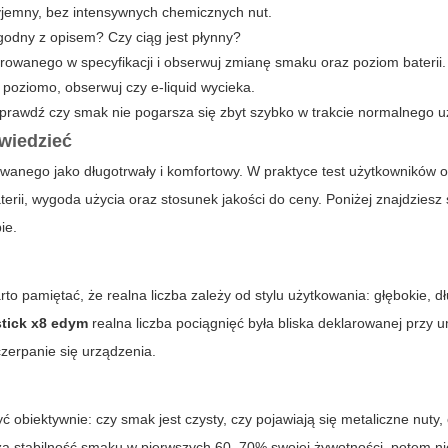
yjemny, bez intensywnych chemicznych nut.
godny z opisem? Czy ciąg jest płynny?
rowanego w specyfikacji i obserwuj zmianę smaku oraz poziom baterii.
 poziomo, obserwuj czy e-liquid wycieka.
sprawdź czy smak nie pogarsza się zbyt szybko w trakcie normalnego u
wiedzieć
wanego jako długotrwały i komfortowy. W praktyce test użytkowników ob
terii, wygoda użycia oraz stosunek jakości do ceny. Poniżej znajdzies
ie.
to pamiętać, że realna liczba zależy od stylu użytkowania: głębokie, d
tick x8 edym
realna liczba pociągnięć była bliska deklarowanej przy
zerpanie się urządzenia.
obiektywnie: czy smak jest czysty, czy pojawiają się metaliczne nuty,
a stabilność smaku w pierwszych 60–70% swojej żywotności, potem ni