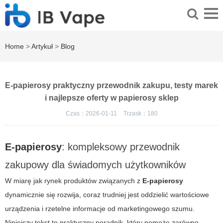
Home
>
Artykuł
>
Blog
E-papierosy praktyczny przewodnik zakupu, testy marek
i najlepsze oferty w papierosy sklep
Czas：2026-01-11
Trzask：
180
E-papierosy
: kompleksowy przewodnik
zakupowy dla świadomych użytkowników
W miarę jak rynek produktów związanych z
E-papierosy
dynamicznie się rozwija, coraz trudniej jest oddzielić wartościowe
urządzenia i rzetelne informacje od marketingowego szumu.
Niniejszy tekst to praktyczny poradnik, który pomoże zarówno