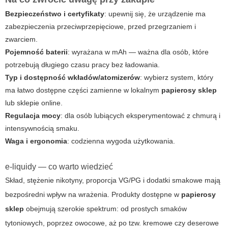
Bezpieczeństwo i certyfikaty
: upewnij się, że urządzenie ma
zabezpieczenia przeciwprzepięciowe, przed przegrzaniem i
zwarciem.
Pojemność baterii
: wyrażana w mAh — ważna dla osób, które
potrzebują długiego czasu pracy bez ładowania.
Typ i dostępność wkładów/atomizerów
: wybierz system, który
ma łatwo dostępne części zamienne w lokalnym
papierosy sklep
lub sklepie online.
Regulacja mocy
: dla osób lubiących eksperymentować z chmurą i
intensywnością smaku.
Waga i ergonomia
: codzienna wygoda użytkowania.
e-liquidy — co warto wiedzieć
Skład, stężenie nikotyny, proporcja VG/PG i dodatki smakowe mają
bezpośredni wpływ na wrażenia. Produkty dostępne w
papierosy
sklep
obejmują szerokie spektrum: od prostych smaków
tytoniowych, poprzez owocowe, aż po tzw. kremowe czy deserowe