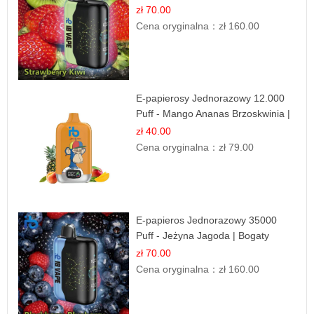
zł 70.00
Cena oryginalna：
zł 160.00
E-papierosy Jednorazowy 12.000
Puff - Mango Ananas Brzoskwinia |
Tropikalna Mieszanka
zł 40.00
Cena oryginalna：
zł 79.00
E-papieros Jednorazowy 35000
Puff - Jeżyna Jagoda | Bogaty
Smak Leśnych Owoców
zł 70.00
Cena oryginalna：
zł 160.00