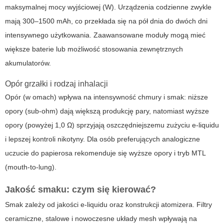
maksymalnej mocy wyjściowej (W). Urządzenia codzienne zwykle
mają 300–1500 mAh, co przekłada się na pół dnia do dwóch dni
intensywnego użytkowania. Zaawansowane moduły mogą mieć
większe baterie lub możliwość stosowania zewnętrznych
akumulatorów.
Opór grzałki i rodzaj inhalacji
Opór (w omach) wpływa na intensywność chmury i smak: niższe
opory (sub-ohm) dają większą produkcję pary, natomiast wyższe
opory (powyżej 1,0 Ω) sprzyjają oszczędniejszemu zużyciu e-liquidu
i lepszej kontroli nikotyny. Dla osób preferujących analogiczne
uczucie do papierosa rekomenduje się wyższe opory i tryb MTL
(mouth-to-lung).
Jakość smaku: czym się kierować?
Smak zależy od jakości e-liquidu oraz konstrukcji atomizera. Filtry
ceramiczne, stalowe i nowoczesne układy mesh wpływają na