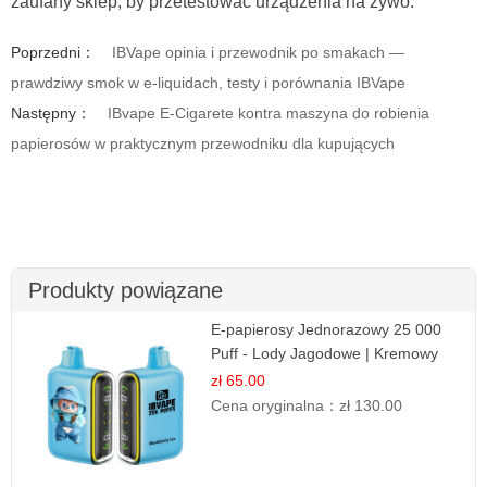
zaufany sklep, by przetestować urządzenia na żywo.
Poprzedni：
IBVape opinia i przewodnik po smakach —
prawdziwy smok w e-liquidach, testy i porównania IBVape
Następny：
IBvape E-Cigarete kontra maszyna do robienia
papierosów w praktycznym przewodniku dla kupujących
Produkty powiązane
E-papierosy Jednorazowy 25 000
Puff - Lody Jagodowe | Kremowy
Smak
zł 65.00
Cena oryginalna：
zł 130.00