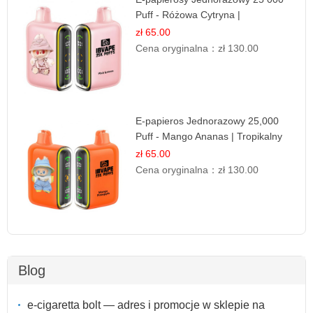
Puff - Różowa Cytryna |
Orzeźwiający Owoc
zł 65.00
Cena oryginalna：
zł 130.00
E-papieros Jednorazowy 25,000
Puff - Mango Ananas | Tropikalny
Smak
zł 65.00
Cena oryginalna：
zł 130.00
Blog
e-cigaretta bolt — adres i promocje w sklepie na