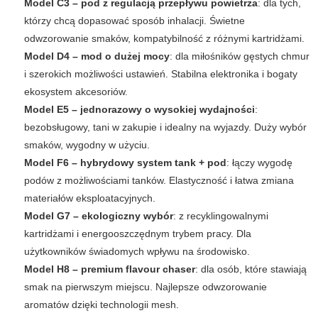
Model C3 – pod z regulacją przepływu powietrza
: dla tych,
którzy chcą dopasować sposób inhalacji. Świetne
odwzorowanie smaków, kompatybilność z różnymi kartridżami.
Model D4 – mod o dużej mocy
: dla miłośników gęstych chmur
i szerokich możliwości ustawień. Stabilna elektronika i bogaty
ekosystem akcesoriów.
Model E5 – jednorazowy o wysokiej wydajności
:
bezobsługowy, tani w zakupie i idealny na wyjazdy. Duży wybór
smaków, wygodny w użyciu.
Model F6 – hybrydowy system tank + pod
: łączy wygodę
podów z możliwościami tanków. Elastyczność i łatwa zmiana
materiałów eksploatacyjnych.
Model G7 – ekologiczny wybór
: z recyklingowalnymi
kartridżami i energooszczędnym trybem pracy. Dla
użytkowników świadomych wpływu na środowisko.
Model H8 – premium flavour chaser
: dla osób, które stawiają
smak na pierwszym miejscu. Najlepsze odwzorowanie
aromatów dzięki technologii mesh.