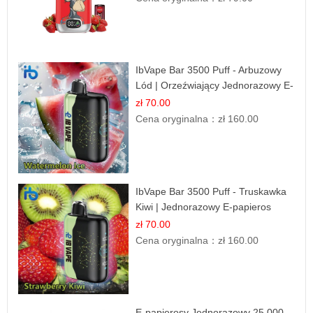
IbVape Bar 3500 Puff - Arbuzowy
Lód | Orzeźwiający Jednorazowy E-
papieros
zł 70.00
Cena oryginalna：
zł 160.00
IbVape Bar 3500 Puff - Truskawka
Kiwi | Jednorazowy E-papieros
zł 70.00
Cena oryginalna：
zł 160.00
E-papierosy Jednorazowy 25 000