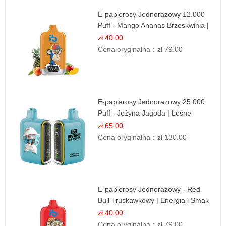
E-papierosy Jednorazowy 12.000
Puff - Mango Ananas Brzoskwinia |
Tropikalna Mieszanka
zł 40.00
Cena oryginalna：
zł 79.00
E-papierosy Jednorazowy 25 000
Puff - Jeżyna Jagoda | Leśne
Owoce
zł 65.00
Cena oryginalna：
zł 130.00
E-papierosy Jednorazowy - Red
Bull Truskawkowy | Energia i Smak
zł 40.00
Cena oryginalna：
zł 79.00