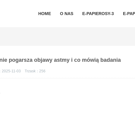
HOME
O NAS
E-PAPIEROSY-3
E-PAP
nie pogarsza objawy astmy i co mówią badania
：2025-11-03
Trzask：
256
a