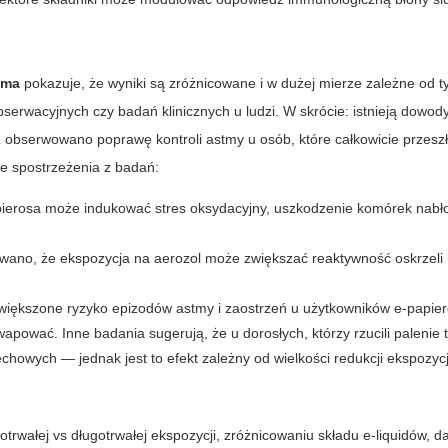
tma
pokazuje, że wyniki są zróżnicowane i w dużej mierze zależne od 
rwacyjnych czy badań klinicznych u ludzi. W skrócie: istnieją dowody
 obserwowano poprawę kontroli astmy u osób, które całkowicie przeszł
e spostrzeżenia z badań:
pierosa może indukować stres oksydacyjny, uszkodzenie komórek nabło
no, że ekspozycja na aerozol może zwiększać reaktywność oskrzeli i
większone ryzyko epizodów astmy i zaostrzeń u użytkowników e-papie
wapować. Inne badania sugerują, że u dorosłych, którzy rzucili palenie 
wych — jednak jest to efekt zależny od wielkości redukcji ekspozycji
otrwałej vs długotrwałej ekspozycji, zróżnicowaniu składu e-liquidów, 