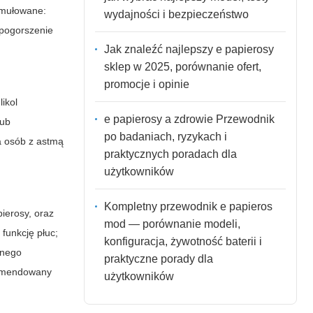
ormułowane:
wydajności i bezpieczeństwo
pogorszenie
Jak znaleźć najlepszy e papierosy
sklep w 2025, porównanie ofert,
promocje i opinie
ikol
e papierosy a zdrowie Przewodnik
lub
po badaniach, ryzykach i
a osób z astmą
praktycznych poradach dla
użytkowników
Kompletny przewodnik e papieros
pierosy, oraz
mod — porównanie modeli,
funkcję płuc;
konfiguracja, żywotność baterii i
znego
praktyczne porady dla
ekomendowany
użytkowników