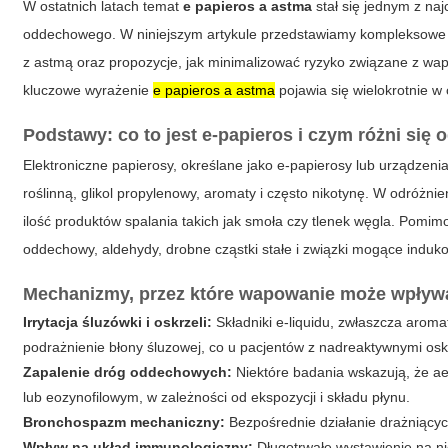
W ostatnich latach temat
e papieros a astma
stał się jednym z na
oddechowego. W niniejszym artykule przedstawiamy kompleksow
z astmą oraz propozycje, jak minimalizować ryzyko związane z wa
kluczowe wyrażenie
e papieros a astma
pojawia się wielokrotnie w
Podstawy: co to jest e-papieros i czym różni się 
Elektroniczne papierosy, określane jako e-papierosy lub urządzeni
roślinną, glikol propylenowy, aromaty i często nikotynę. W odróżn
ilość produktów spalania takich jak smoła czy tlenek węgla. Pomim
oddechowy, aldehydy, drobne cząstki stałe i związki mogące indu
Mechanizmy, przez które wapowanie może wpływ
Irrytacja śluzówki i oskrzeli:
Składniki e-liquidu, zwłaszcza aroma
podrażnienie błony śluzowej, co u pacjentów z nadreaktywnymi osk
Zapalenie dróg oddechowych:
Niektóre badania wskazują, że ae
lub eozynofilowym, w zależności od ekspozycji i składu płynu.
Bronchospazm mechaniczny:
Bezpośrednie działanie drażniącyc
Wpływ na układ immunologiczny:
Długotrwałe wystawienie na n