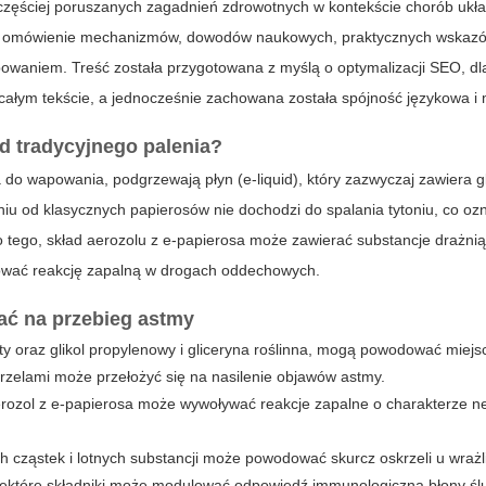
jczęściej poruszanych zagadnień zdrowotnych w kontekście chorób ukł
e omówienie mechanizmów, dowodów naukowych, praktycznych wskazó
powaniem. Treść została przygotowana z myślą o optymalizacji SEO, dl
 całym tekście, a jednocześnie zachowana została spójność językowa i
od tradycyjnego palenia?
a do wapowania, podgrzewają płyn (e-liquid), który zazwyczaj zawiera g
ieniu od klasycznych papierosów nie dochodzi do spalania tytoniu, co o
o tego, skład aerozolu z e-papierosa może zawierać substancje drażni
kować reakcję zapalną w drogach oddechowych.
ać na przebieg astmy
ty oraz glikol propylenowy i gliceryna roślinna, mogą powodować miej
rzelami może przełożyć się na nasilenie objawów astmy.
rozol z e-papierosa może wywoływać reakcje zapalne o charakterze n
h cząstek i lotnych substancji może powodować skurcz oskrzeli u wraż
iektóre składniki może modulować odpowiedź immunologiczną błony śl