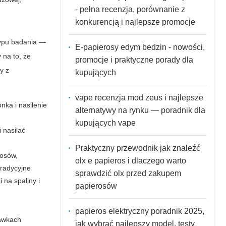
- pełna recenzja, porównanie z
konkurencją i najlepsze promocje
typu badania —
E-papierosy edym bedzin - nowości,
 na to, że
promocje i praktyczne porady dla
y z
kupujących
vape recenzja mod zeus i najlepsze
nka i nasilenie
alternatywy na rynku — poradnik dla
kupujących vape
 nasilać
Praktyczny przewodnik jak znaleźć
rosów,
olx e papieros i dlaczego warto
tradycyjne
sprawdzić olx przed zakupem
 na spaliny i
papierosów
papieros elektryczny poradnik 2025,
dawkach
jak wybrać najlepszy model, testy