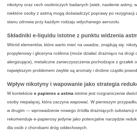
nikotyny oraz cech osobniczych badanych (wiek, nasilenie astmy, 
niektóre
osoby z astmą mogą doświadczyć poprawy po rezygnacji z p
stanu zdrowia przy każdym rodzaju wdychanego aerozolu.
Składniki e-liquidu istotne z punktu widzenia ast
Wśród elementów, które warto mieć na uwadze, znajdują się: nikoty
propylenowy i gliceryna roślinna (może działać drażniąco na drogi
alergizujące), metaliczne zanieczyszczenia pochodzące z grzałek 
największym problemem zwykle są aromaty i drobne cząstki powod
Wpływ nikotyny i wapowanie jako strategia reduk
W kontekście
e papieros a astma
istotne jest rozgraniczenie dwóc
osoby niepalącej, która zaczyna wapować. W pierwszym przypadku 
w drugim — wprowadzenie nowego źródła drażniących substancji moż
rekomenduje e-papierosy jedynie jako potencjalne narzędzie reduk
dla osób z chorobami dróg oddechowych.