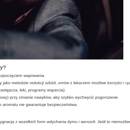
sy?
 rozpoczęciem wapowania.
osy jako metodzie redukcji szkód, omów z lekarzem możliwe korzyści i r
astępcza, leki, programy wsparcia).
howy) przy zmianie nawyków, aby szybko wychwycić pogorszenie.
k aromatu nie gwarantuje bezpieczeństwa.
gnacja z wszelkich form wdychania dymu i aerozoli. Jeśli to niemożliw