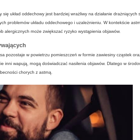
ię układ oddechowy jest bardziej wrażliwy na działanie drażniących s
łych problemów układu oddechowego i uzależnieniu. W kontekście astm
ób alergicznych może zwiększać ryzyko wystąpienia objawów.
żywających
erosa pozostaje w powietrzu pomieszczeń w formie zawiesiny cząstek ora
ie inni wapują, mogą doświadczać nasilenia objawów. Dlatego w środ
becności chorych z astmą.