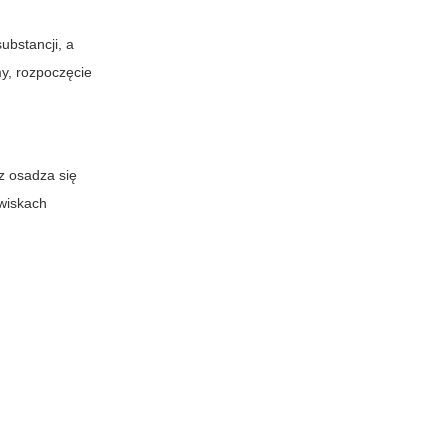
ubstancji, a
y, rozpoczęcie
z osadza się
owiskach