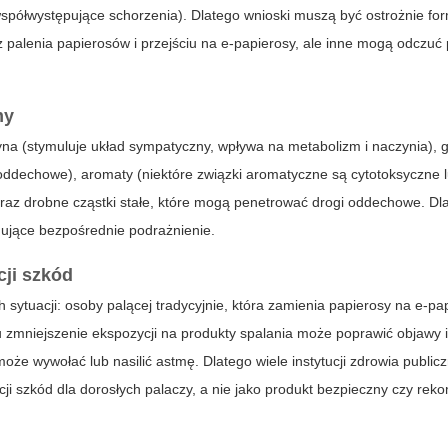
współwystępujące schorzenia). Dlatego wnioski muszą być ostrożnie f
alenia papierosów i przejściu na e-papierosy, ale
inne
mogą odczuć 
my
na (stymuluje układ sympatyczny, wpływa na metabolizm i naczynia), gl
 oddechowe), aromaty (niektóre związki aromatyczne są cytotoksyczne 
oraz drobne cząstki stałe, które mogą penetrować drogi oddechowe. Dl
ujące bezpośrednie podrażnienie.
cji szkód
h sytuacji: osoby palącej tradycyjnie, która zamienia papierosy na e-pa
zmniejszenie ekspozycji na produkty spalania może poprawić objawy i 
e wywołać lub nasilić astmę. Dlatego wiele instytucji zdrowia public
cji szkód dla dorosłych palaczy, a nie jako produkt bezpieczny czy r