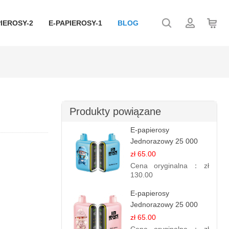
IEROSY-2
E-PAPIEROSY-1
BLOG
Produkty powiązane
E-papierosy
Jednorazowy 25 000
Puff - Lody Jagodowe |
zł 65.00
Kremowy Smak
Cena oryginalna：
zł
130.00
E-papierosy
Jednorazowy 25 000
Puff - Różowa Cytryna |
zł 65.00
Orzeźwiający Owoc