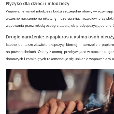
Ryzyko dla dzieci i młodzieży
Wapowanie wśród młodzieży budzi szczególne obawy — rozwijający s
wczesne narażenie na nikotynę może sprzyjać rozwojowi przewlek
wapowania przez młodą osobę z atopią lub predyspozycją do chor
Drugie narażenie: e-papieros a astma osób nieu
Istotne jest także zjawisko ekspozycji biernej — aerozol z e-papi
na powierzchniach. Osoby z astmą, przebywające w otoczeniu, gdz
domowych i zamkniętych rekomenduje się unikanie wapowania w o