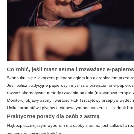
Co robić, jeśli masz astmę i rozważasz e-papiero
Skonsultuj się z lekarzem pulmonologiem lub alergologiem przed
Jeśli palisz tradycyjne papierosy i myślisz o przejściu na e-papier
rozważ alternatywne metody rzucenia palenia (nikotynowa terapia z
Monitoruj objawy astmy i wartość PEF (szczytowy przepływ wydec
Unikaj aromatów i płynów o niepewnym pochodzeniu — jednak bra
Praktyczne porady dla osób z astmą
Najbezpieczniejszym wyborem dla osoby z astmą jest całkowita rezy
zestaw praktycznych kroków: