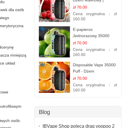
Dżem Malinowy |
adu
Jednorazowy E-
zł 70.00
wek dla osób
papieros
Cena oryginalna：
zł
atego
160.00
 merytoryczna.
E-papieros
Jednorazowy 35000
Puff - Kwaśne Lody
zł 70.00
licerynę
Jabłkowe
Cena oryginalna：
zł
160.00
znacza mniejszą
ące układ
Disposable Vape 35000
Puff - Dżem
Pomarańczowy | IBvape
zł 70.00
Cena oryginalna：
zł
160.00
scowe
eutrofilowym
Blog
liwych osób.
IBVape Shop poleca drag voopoo 2
uzowej,