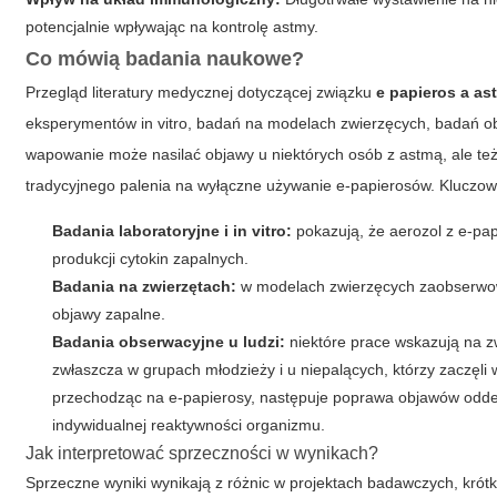
potencjalnie wpływając na kontrolę astmy.
Co mówią badania naukowe?
Przegląd literatury medycznej dotyczącej związku
e papieros a as
eksperymentów in vitro, badań na modelach zwierzęcych, badań obse
wapowanie może nasilać objawy u niektórych osób z astmą, ale też
tradycyjnego palenia na wyłączne używanie e-papierosów. Kluczow
Badania laboratoryjne i in vitro:
pokazują, że aerozol z e-pa
produkcji cytokin zapalnych.
Badania na zwierzętach:
w modelach zwierzęcych zaobserwowa
objawy zapalne.
Badania obserwacyjne u ludzi:
niektóre prace wskazują na z
zwłaszcza w grupach młodzieży i u niepalących, którzy zaczęli 
przechodząc na e-papierosy, następuje poprawa objawów oddecho
indywidualnej reaktywności organizmu.
Jak interpretować sprzeczności w wynikach?
Sprzeczne wyniki wynikają z różnic w projektach badawczych, krótk