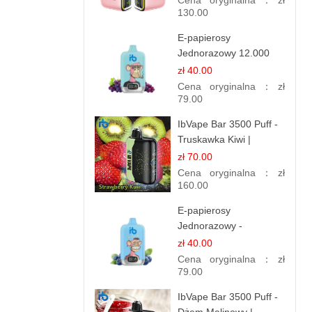
Cena oryginalna：
zł
130.00
E-papierosy
Jednorazowy 12.000
Puff - Porzeczka
zł 40.00
Winogronowa |
Cena oryginalna：
zł
Owocowa Moc
79.00
IbVape Bar 3500 Puff -
Truskawka Kiwi |
Jednorazowy E-
zł 70.00
papieros
Cena oryginalna：
zł
160.00
E-papierosy
Jednorazowy -
Niebieski Razz Lód
zł 40.00
1.2% Nikotyny | Mocne
Cena oryginalna：
zł
Doznania
79.00
IbVape Bar 3500 Puff -