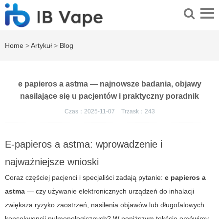
Home
>
Artykuł
>
Blog
e papieros a astma — najnowsze badania, objawy
nasilające się u pacjentów i praktyczny poradnik
Czas：2025-11-07
Trzask：
243
E-papieros a astma: wprowadzenie i
najważniejsze wnioski
Coraz częściej pacjenci i specjaliści zadają pytanie:
e papieros a
astma
— czy używanie elektronicznych urządzeń do inhalacji
zwiększa ryzyko zaostrzeń, nasilenia objawów lub długofalowych
konsekwencji pulmonologicznych? W poniższym tekście omówimy