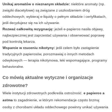
Unikaj aromatów o nieznanym składzie:
niektóre aromaty (np.
związki diacetylowe) są związane z uszkodzeniem dróg
oddechowych; wybieraj e-liquidy o pełnym składzie i certyfikatach,
jeśli decydujesz się na ich używanie.
Rozważ całkowitą rezygnację:
jeżeli e-papieros nasila objawy,
najbezpieczniej jest zaprzestać używania i obserwować poprawę
pod kontrolą lekarza.
Wsparcie w rzuceniu nikotyny:
jeśli celem było zastąpienie
tradycyjnych papierosów, porozmawiaj o innych metodach
odwykowych — terapia nikotynowa, leki wspomagające, programy
behavioralne.
Co mówią aktualne wytyczne i organizacje
zdrowotne?
Wiele instytucji zdrowotnych podkreśla ostrożność.
e papieros a
astma
to zagadnienie, w którym rekomendacje często brzmą:
osoby z chorobami układu oddechowego powinny unikać używania