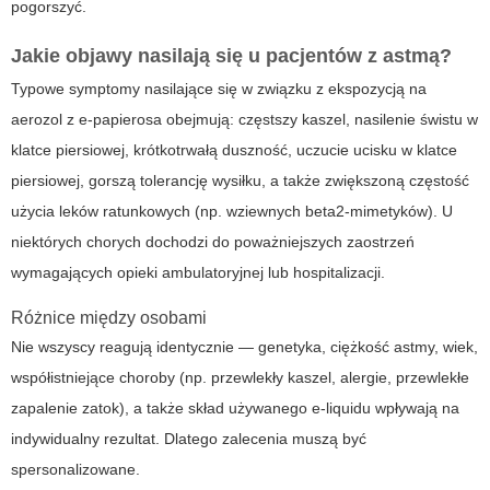
pogorszyć.
Jakie objawy nasilają się u pacjentów z astmą?
Typowe symptomy
nasilające się w związku z ekspozycją na
aerozol z e-papierosa obejmują: częstszy kaszel, nasilenie świstu w
klatce piersiowej, krótkotrwałą duszność, uczucie ucisku w klatce
piersiowej, gorszą tolerancję wysiłku, a także zwiększoną częstość
użycia leków ratunkowych (np. wziewnych beta2-mimetyków). U
niektórych chorych dochodzi do poważniejszych zaostrzeń
wymagających opieki ambulatoryjnej lub hospitalizacji.
Różnice między osobami
Nie wszyscy reagują identycznie — genetyka, ciężkość astmy, wiek,
współistniejące choroby (np. przewlekły kaszel, alergie, przewlekłe
zapalenie zatok), a także skład używanego e-liquidu wpływają na
indywidualny rezultat. Dlatego zalecenia muszą być
spersonalizowane.