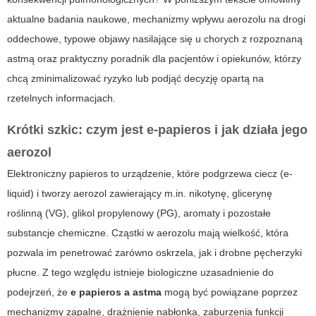
aktualne badania naukowe, mechanizmy wpływu aerozolu na drogi
oddechowe, typowe objawy nasilające się u chorych z rozpoznaną
astmą oraz praktyczny poradnik dla pacjentów i opiekunów, którzy
chcą zminimalizować ryzyko lub podjąć decyzję opartą na
rzetelnych informacjach.
Krótki szkic: czym jest e-papieros i jak działa jego
aerozol
Elektroniczny papieros to urządzenie, które podgrzewa ciecz (e-
liquid) i tworzy aerozol zawierający m.in. nikotynę, glicerynę
roślinną (VG), glikol propylenowy (PG), aromaty i pozostałe
substancje chemiczne. Cząstki w aerozolu mają wielkość, która
pozwala im penetrować zarówno oskrzela, jak i drobne pęcherzyki
płucne. Z tego względu istnieje biologiczne uzasadnienie do
podejrzeń, że
e papieros a astma
mogą być powiązane poprzez
mechanizmy zapalne, drażnienie nabłonka, zaburzenia funkcji