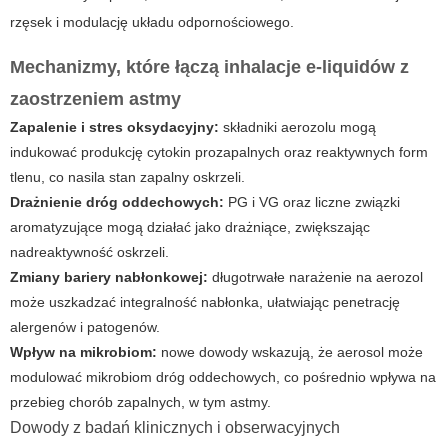
rzęsek i modulację układu odpornościowego.
Mechanizmy, które łączą inhalacje e-liquidów z
zaostrzeniem astmy
Zapalenie i stres oksydacyjny:
składniki aerozolu mogą
indukować produkcję cytokin prozapalnych oraz reaktywnych form
tlenu, co nasila stan zapalny oskrzeli.
Drażnienie dróg oddechowych:
PG i VG oraz liczne związki
aromatyzujące mogą działać jako drażniące, zwiększając
nadreaktywność oskrzeli.
Zmiany bariery nabłonkowej:
długotrwałe narażenie na aerozol
może uszkadzać integralność nabłonka, ułatwiając penetrację
alergenów i patogenów.
Wpływ na mikrobiom:
nowe dowody wskazują, że aerosol może
modulować mikrobiom dróg oddechowych, co pośrednio wpływa na
przebieg chorób zapalnych, w tym astmy.
Dowody z badań klinicznych i obserwacyjnych