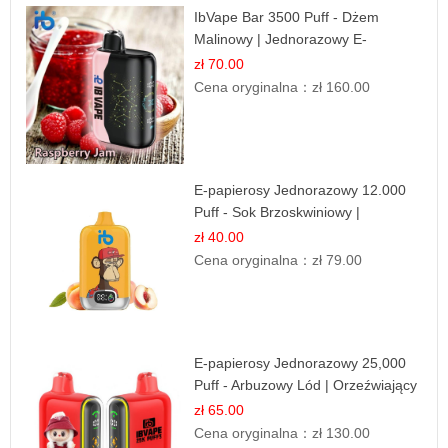
IbVape Bar 3500 Puff - Dżem
Malinowy | Jednorazowy E-
papieros
zł 70.00
Cena oryginalna：
zł 160.00
E-papierosy Jednorazowy 12.000
Puff - Sok Brzoskwiniowy |
Owocowa Świeżość
zł 40.00
Cena oryginalna：
zł 79.00
E-papierosy Jednorazowy 25,000
Puff - Arbuzowy Lód | Orzeźwiający
Smak
zł 65.00
Cena oryginalna：
zł 130.00