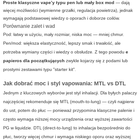
Proste klasyczne vape’y typu pen lub mały box mod
— dają
więcej możliwości (wymienne grzałki, regulacja powietrza), jednak
wymagają podstawowej wiedzy o oporach i doborze coilów.
Porównanie zalet i wad
Pod: łatwy w użyciu, mały rozmiar, niska moc — mniej chmur.
Pen/mod: większa elastyczność, lepszy smak i trwałość, ale
potrzeba wymiany części i wiedzy o obsłudze. Z tego powodu
e
papieros dla początkujących
zwykle kojarzy się z podami lub
prostymi zestawami typu "starter kit".
Jak dobrać moc i styl vapowania: MTL vs DTL
Jednym z kluczowych wyborów jest styl inhalacji. Dla byłych palaczy
najczęściej rekomenduje się MTL (mouth-to-lung) — czyli najpierw
do ust, potem do płuc — ponieważ przypomina klasyczne palenie i
często wymaga niższej mocy urządzenia oraz wyższej zawartości
PG w liquidzie. DTL (direct-to-lung) to inhalacja bezpośrednio do
płuc, tworzy więcej chmur i wymaga niskiego oporu oraz wyższej