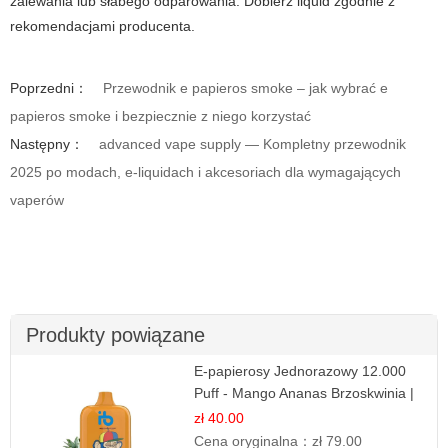
zalewania lub słabego odparowania. Dobierz liquid zgodnie z
rekomendacjami producenta.
Poprzedni：
Przewodnik e papieros smoke – jak wybrać e
papieros smoke i bezpiecznie z niego korzystać
Następny：
advanced vape supply — Kompletny przewodnik
2025 po modach, e-liquidach i akcesoriach dla wymagających
vaperów
Produkty powiązane
E-papierosy Jednorazowy 12.000
Puff - Mango Ananas Brzoskwinia |
Tropikalna Mieszanka
zł 40.00
Cena oryginalna：
zł 79.00