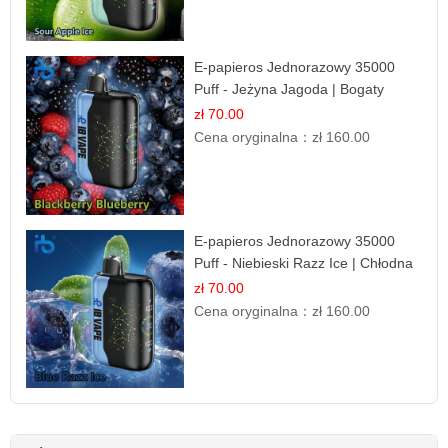
E-papieros Jednorazowy 35000
Puff - Jeżyna Jagoda | Bogaty
Smak Leśnych Owoców
zł 70.00
Cena oryginalna：
zł 160.00
E-papieros Jednorazowy 35000
Puff - Niebieski Razz Ice | Chłodna
Malina
zł 70.00
Cena oryginalna：
zł 160.00