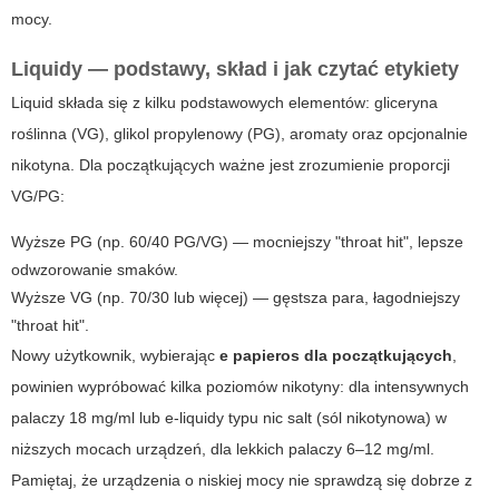
mocy.
Liquidy — podstawy, skład i jak czytać etykiety
Liquid składa się z kilku podstawowych elementów: gliceryna
roślinna (VG), glikol propylenowy (PG), aromaty oraz opcjonalnie
nikotyna. Dla początkujących ważne jest zrozumienie proporcji
VG/PG:
Wyższe PG (np. 60/40 PG/VG) — mocniejszy "throat hit", lepsze
odwzorowanie smaków.
Wyższe VG (np. 70/30 lub więcej) — gęstsza para, łagodniejszy
"throat hit".
Nowy użytkownik, wybierając
e papieros dla początkujących
,
powinien wypróbować kilka poziomów nikotyny: dla intensywnych
palaczy 18 mg/ml lub e-liquidy typu nic salt (sól nikotynowa) w
niższych mocach urządzeń, dla lekkich palaczy 6–12 mg/ml.
Pamiętaj, że urządzenia o niskiej mocy nie sprawdzą się dobrze z