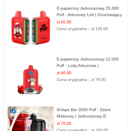
E-papierosy Jednorazowy 25,000
Puff - Arbuzowy Lód | Orzeźwiający
Smak
zł 65.00
Cena oryginalna：
zł 130.00
E-papierosy Jednorazowy 12.000
Puff - Lody Arbuzowe |
Orzeźwiający Smak
zł 40.00
Cena oryginalna：
zł 79.00
IbVape Bar 3500 Puff - Dżem
Malinowy | Jednorazowy E-
papieros
zł 70.00
Cena oryginalna：
zł 160.00