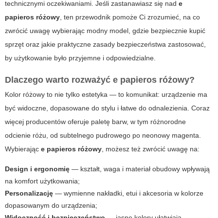
technicznymi oczekiwaniami. Jeśli zastanawiasz się nad
e
papieros różowy
, ten przewodnik pomoże Ci zrozumieć, na co
zwrócić uwagę wybierając modny model, gdzie bezpiecznie kupić
sprzęt oraz jakie praktyczne zasady bezpieczeństwa zastosować,
by użytkowanie było przyjemne i odpowiedzialne.
Dlaczego warto rozważyć
e papieros różowy
?
Kolor różowy to nie tylko estetyka — to komunikat: urządzenie ma
być widoczne, dopasowane do stylu i łatwe do odnalezienia. Coraz
więcej producentów oferuje paletę barw, w tym różnorodne
odcienie różu, od subtelnego pudrowego po neonowy magenta.
Wybierając
e papieros różowy
, możesz też zwrócić uwagę na:
Design i ergonomię
— kształt, waga i materiał obudowy wpływają
na komfort użytkowania;
Personalizację
— wymienne nakładki, etui i akcesoria w kolorze
dopasowanym do urządzenia;
Widoczność i bezpieczeństwo
— jasne kolory ułatwiają