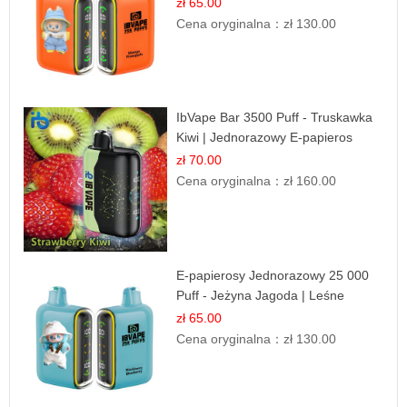
Smak
zł 65.00
Cena oryginalna：
zł 130.00
IbVape Bar 3500 Puff - Truskawka
Kiwi | Jednorazowy E-papieros
zł 70.00
Cena oryginalna：
zł 160.00
E-papierosy Jednorazowy 25 000
Puff - Jeżyna Jagoda | Leśne
Owoce
zł 65.00
Cena oryginalna：
zł 130.00