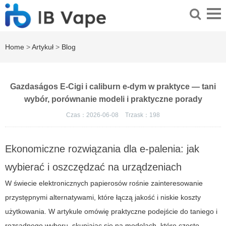
Home
>
Artykuł
>
Blog
Gazdaságos E-Cigi i caliburn e-dym w praktyce — tani
wybór, porównanie modeli i praktyczne porady
Czas：2026-06-08
Trzask：
198
Ekonomiczne rozwiązania dla e-palenia: jak
wybierać i oszczędzać na urządzeniach
W świecie elektronicznych papierosów rośnie zainteresowanie
przystępnymi alternatywami, które łączą jakość i niskie koszty
użytkowania. W artykule omówię praktyczne podejście do taniego i
rozsądnego wyboru, skupiając się na modelach, które często