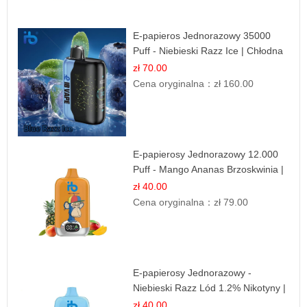
E-papieros Jednorazowy 35000
Puff - Niebieski Razz Ice | Chłodna
Malina
zł 70.00
Cena oryginalna：
zł 160.00
E-papierosy Jednorazowy 12.000
Puff - Mango Ananas Brzoskwinia |
Tropikalna Mieszanka
zł 40.00
Cena oryginalna：
zł 79.00
E-papierosy Jednorazowy -
Niebieski Razz Lód 1.2% Nikotyny |
Mocne Doznania
zł 40.00