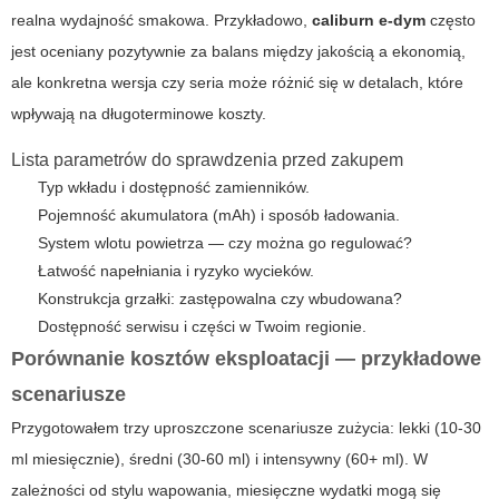
realna wydajność smakowa. Przykładowo,
caliburn e-dym
często
jest oceniany pozytywnie za balans między jakością a ekonomią,
ale konkretna wersja czy seria może różnić się w detalach, które
wpływają na długoterminowe koszty.
Lista parametrów do sprawdzenia przed zakupem
Typ wkładu i dostępność zamienników.
Pojemność akumulatora (mAh) i sposób ładowania.
System wlotu powietrza — czy można go regulować?
Łatwość napełniania i ryzyko wycieków.
Konstrukcja grzałki: zastępowalna czy wbudowana?
Dostępność serwisu i części w Twoim regionie.
Porównanie kosztów eksploatacji — przykładowe
scenariusze
Przygotowałem trzy uproszczone scenariusze zużycia:
lekki
(10-30
ml miesięcznie),
średni
(30-60 ml) i
intensywny
(60+ ml). W
zależności od stylu wapowania, miesięczne wydatki mogą się