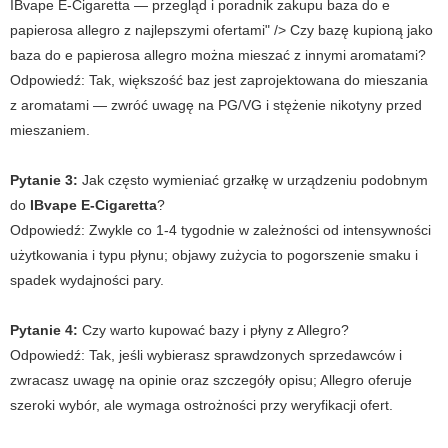
IBvape E-Cigaretta — przegląd i poradnik zakupu baza do e
papierosa allegro z najlepszymi ofertami" /> Czy bazę kupioną jako
baza do e papierosa allegro
można mieszać z innymi aromatami?
Odpowiedź:
Tak, większość baz jest zaprojektowana do mieszania
z aromatami — zwróć uwagę na PG/VG i stężenie nikotyny przed
mieszaniem.
Pytanie 3:
Jak często wymieniać grzałkę w urządzeniu podobnym
do
IBvape E-Cigaretta
?
Odpowiedź:
Zwykle co 1-4 tygodnie w zależności od intensywności
użytkowania i typu płynu; objawy zużycia to pogorszenie smaku i
spadek wydajności pary.
Pytanie 4:
Czy warto kupować bazy i płyny z Allegro?
Odpowiedź:
Tak, jeśli wybierasz sprawdzonych sprzedawców i
zwracasz uwagę na opinie oraz szczegóły opisu; Allegro oferuje
szeroki wybór, ale wymaga ostrożności przy weryfikacji ofert.