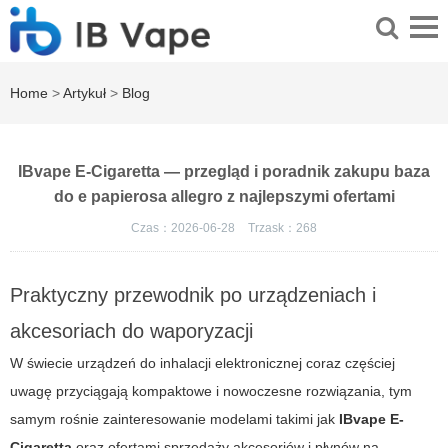
Home
>
Artykuł
>
Blog
IBvape E-Cigaretta — przegląd i poradnik zakupu baza
do e papierosa allegro z najlepszymi ofertami
Czas：2026-06-28
Trzask：
268
Praktyczny przewodnik po urządzeniach i
akcesoriach do waporyzacji
W świecie urządzeń do inhalacji elektronicznej coraz częściej
uwagę przyciągają kompaktowe i nowoczesne rozwiązania, tym
samym rośnie zainteresowanie modelami takimi jak
IBvape E-
Cigaretta
oraz ofertami sprzedaży akcesoriów i płynów na