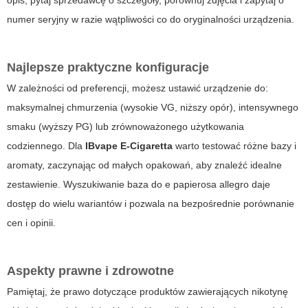
opis, pytaj sprzedawcę o szczegóły, porównuj zdjęcia i zapytaj o
numer seryjny w razie wątpliwości co do oryginalności urządzenia.
Najlepsze praktyczne konfiguracje
W zależności od preferencji, możesz ustawić urządzenie do:
maksymalnej chmurzenia (wysokie VG, niższy opór), intensywnego
smaku (wyższy PG) lub zrównoważonego użytkowania
codziennego. Dla
IBvape E-Cigaretta
warto testować różne bazy i
aromaty, zaczynając od małych opakowań, aby znaleźć idealne
zestawienie. Wyszukiwanie
baza do e papierosa allegro
daje
dostęp do wielu wariantów i pozwala na bezpośrednie porównanie
cen i opinii.
Aspekty prawne i zdrowotne
Pamiętaj, że prawo dotyczące produktów zawierających nikotynę