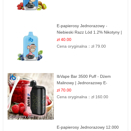
E-papierosy Jednorazowy -
Niebieski Razz Lód 1.2% Nikotyny |
Mocne Doznania
zł 40.00
Cena oryginalna：
zł 79.00
IbVape Bar 3500 Puff - Dżem
Malinowy | Jednorazowy E-
papieros
zł 70.00
Cena oryginalna：
zł 160.00
E-papierosy Jednorazowy 12.000