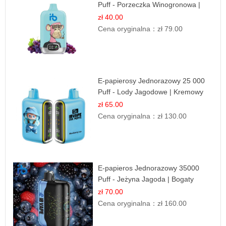
Puff - Porzeczka Winogronowa |
Owocowa Moc
zł 40.00
Cena oryginalna：
zł 79.00
E-papierosy Jednorazowy 25 000
Puff - Lody Jagodowe | Kremowy
Smak
zł 65.00
Cena oryginalna：
zł 130.00
E-papieros Jednorazowy 35000
Puff - Jeżyna Jagoda | Bogaty
Smak Leśnych Owoców
zł 70.00
Cena oryginalna：
zł 160.00