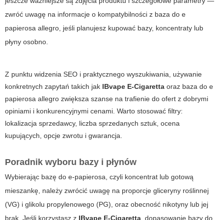
jeszcze ważniejsze są zdjęcia produktu i szczegółowe parametry —
zwróć uwagę na informacje o kompatybilności z
baza do e
papierosa allegro
, jeśli planujesz kupować bazy, koncentraty lub
płyny osobno.
Z punktu widzenia SEO i praktycznego wyszukiwania, używanie
konkretnych zapytań takich jak
IBvape E-Cigaretta
oraz
baza do e
papierosa allegro
zwiększa szanse na trafienie do ofert z dobrymi
opiniami i konkurencyjnymi cenami. Warto stosować filtry:
lokalizacja sprzedawcy, liczba sprzedanych sztuk, ocena
kupujących, opcje zwrotu i gwarancja.
Poradnik wyboru bazy i płynów
Wybierając bazę do e-papierosa, czyli koncentrat lub gotową
mieszankę, należy zwrócić uwagę na proporcje gliceryny roślinnej
(VG) i glikolu propylenowego (PG), oraz obecność nikotyny lub jej
brak. Jeśli korzystasz z
IBvape E-Cigaretta
, dopasowanie bazy do