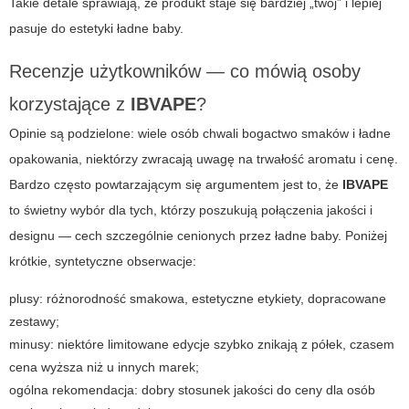
Takie detale sprawiają, że produkt staje się bardziej „twój” i lepiej
pasuje do estetyki
ładne baby
.
Recenzje użytkowników — co mówią osoby
korzystające z
IBVAPE
?
Opinie są podzielone: wiele osób chwali bogactwo smaków i ładne
opakowania, niektórzy zwracają uwagę na trwałość aromatu i cenę.
Bardzo często powtarzającym się argumentem jest to, że
IBVAPE
to świetny wybór dla tych, którzy poszukują połączenia jakości i
designu — cech szczególnie cenionych przez
ładne baby
. Poniżej
krótkie, syntetyczne obserwacje:
plusy: różnorodność smakowa, estetyczne etykiety, dopracowane
zestawy;
minusy: niektóre limitowane edycje szybko znikają z półek, czasem
cena wyższa niż u innych marek;
ogólna rekomendacja: dobry stosunek jakości do ceny dla osób