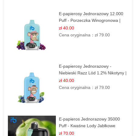
E-papierosy Jednorazowy 12.000
Puff - Porzeczka Winogronowa |
Owocowa Moc
zł 40.00
Cena oryginalna：
zł 79.00
E-papierosy Jednorazowy -
Niebieski Razz Lód 1.2% Nikotyny |
Mocne Doznania
zł 40.00
Cena oryginalna：
zł 79.00
E-papieros Jednorazowy 35000
Puff - Kwaśne Lody Jabłkowe
zł 70.00