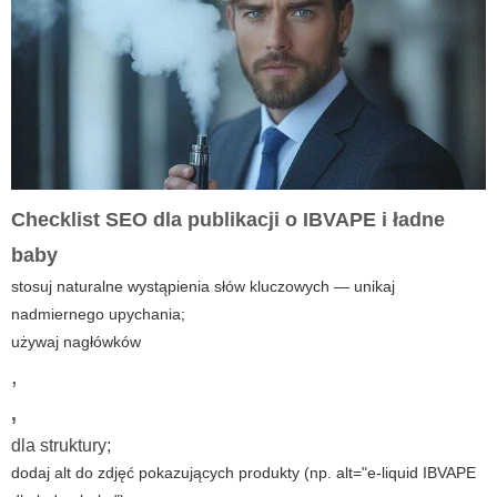
Checklist SEO dla publikacji o
IBVAPE
i
ładne
baby
stosuj naturalne wystąpienia słów kluczowych — unikaj
nadmiernego upychania;
używaj nagłówków
,
,
dla struktury;
dodaj alt do zdjęć pokazujących produkty (np. alt="e-liquid IBVAPE