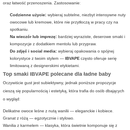
oraz łatwość przenoszenia. Zastosowanie:
Codzienne użycie:
wybieraj subtelne, niezbyt intensywne nuty
owocowe lub kremowe, które nie przytłoczą w pracy czy na
spotkaniu.
Na wieczór lub imprezę:
bardziej wyraziste, deserowe smaki i
kompozycje z dodatkiem mentolu lub przypraw.
Do zdjęć i social media:
wybieraj opakowania o spójnej
kolorystyce z twoim stylem —
IBVAPE
często oferuje serię
limitowaną z designerskimi etykietami.
Top smaki
IBVAPE
polecane dla
ładne baby
Oczywiście gust jest subiektywny, jednak poniższe propozycje
cieszą się popularnością i estetyką, która trafia do osób dbających
o wygląd:
Delikatne owoce leśne z nutą wanilii — eleganckie i kobiece.
Granat z różą — egzotycznie i stylowo.
Wanilia z karmelem — klasyka, która świetnie komponuje się z