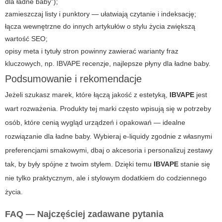
dla ładne baby");
zamieszczaj listy i punktory — ułatwiają czytanie i indeksację;
łącza wewnętrzne do innych artykułów o stylu życia zwiększą
wartość SEO;
opisy meta i tytuły stron powinny zawierać warianty fraz
kluczowych, np.
IBVAPE
recenzje, najlepsze płyny dla
ładne baby
.
Podsumowanie i rekomendacje
Jeżeli szukasz marek, które łączą jakość z estetyką,
IBVAPE
jest
wart rozważenia. Produkty tej marki często wpisują się w potrzeby
osób, które cenią wygląd urządzeń i opakowań — idealne
rozwiązanie dla
ładne baby
. Wybieraj e-liquidy zgodnie z własnymi
preferencjami smakowymi, dbaj o akcesoria i personalizuj zestawy
tak, by były spójne z twoim stylem. Dzięki temu
IBVAPE
stanie się
nie tylko praktycznym, ale i stylowym dodatkiem do codziennego
życia.
FAQ — Najczęściej zadawane pytania