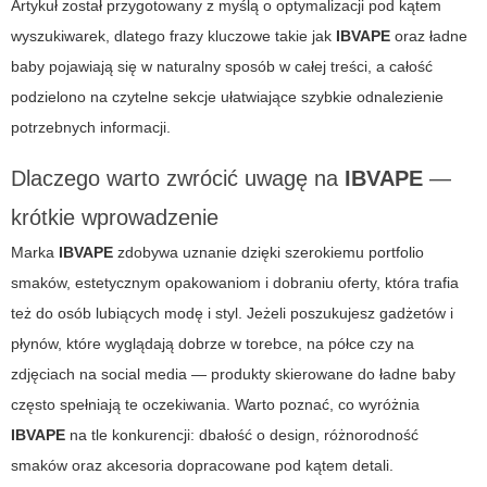
Artykuł został przygotowany z myślą o optymalizacji pod kątem
wyszukiwarek, dlatego frazy kluczowe takie jak
IBVAPE
oraz
ładne
baby
pojawiają się w naturalny sposób w całej treści, a całość
podzielono na czytelne sekcje ułatwiające szybkie odnalezienie
potrzebnych informacji.
Dlaczego warto zwrócić uwagę na
IBVAPE
—
krótkie wprowadzenie
Marka
IBVAPE
zdobywa uznanie dzięki szerokiemu portfolio
smaków, estetycznym opakowaniom i dobraniu oferty, która trafia
też do osób lubiących modę i styl. Jeżeli poszukujesz gadżetów i
płynów, które wyglądają dobrze w torebce, na półce czy na
zdjęciach na social media — produkty skierowane do
ładne baby
często spełniają te oczekiwania. Warto poznać, co wyróżnia
IBVAPE
na tle konkurencji: dbałość o design, różnorodność
smaków oraz akcesoria dopracowane pod kątem detali.