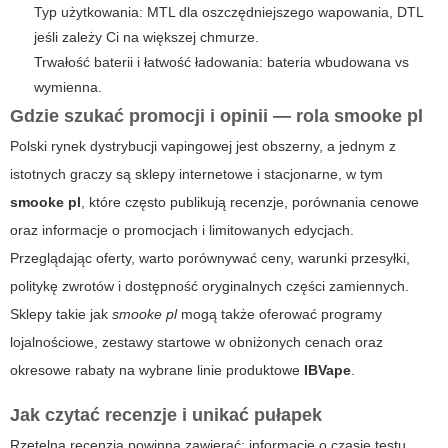
Typ użytkowania: MTL dla oszczędniejszego wapowania, DTL
jeśli zależy Ci na większej chmurze.
Trwałość baterii i łatwość ładowania: bateria wbudowana vs
wymienna.
Gdzie szukać promocji i opinii — rola
smooke pl
Polski rynek dystrybucji vapingowej jest obszerny, a jednym z
istotnych graczy są sklepy internetowe i stacjonarne, w tym
smooke pl
, które często publikują recenzje, porównania cenowe
oraz informacje o promocjach i limitowanych edycjach.
Przeglądając oferty, warto porównywać ceny, warunki przesyłki,
politykę zwrotów i dostępność oryginalnych części zamiennych.
Sklepy takie jak
smooke pl
mogą także oferować programy
lojalnościowe, zestawy startowe w obniżonych cenach oraz
okresowe rabaty na wybrane linie produktowe
IBVape
.
Jak czytać recenzje i unikać pułapek
Rzetelna recenzja powinna zawierać: informacje o czasie testu,