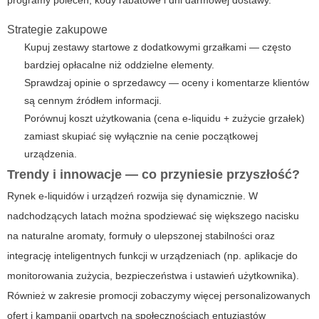
programy poleceń, kody rabatowe i dni darmowej dostawy.
Strategie zakupowe
Kupuj zestawy startowe z dodatkowymi grzałkami — często
bardziej opłacalne niż oddzielne elementy.
Sprawdzaj opinie o sprzedawcy — oceny i komentarze klientów
są cennym źródłem informacji.
Porównuj koszt użytkowania (cena e-liquidu + zużycie grzałek)
zamiast skupiać się wyłącznie na cenie początkowej
urządzenia.
Trendy i innowacje — co przyniesie przyszłość?
Rynek e-liquidów i urządzeń rozwija się dynamicznie. W
nadchodzących latach można spodziewać się większego nacisku
na naturalne aromaty, formuły o ulepszonej stabilności oraz
integrację inteligentnych funkcji w urządzeniach (np. aplikacje do
monitorowania zużycia, bezpieczeństwa i ustawień użytkownika).
Również w zakresie promocji zobaczymy więcej personalizowanych
ofert i kampanii opartych na społecznościach entuzjastów