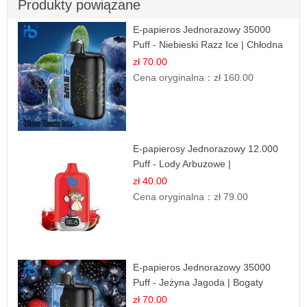
Produkty powiązane
E-papieros Jednorazowy 35000
Puff - Niebieski Razz Ice | Chłodna
Malina
zł 70.00
Cena oryginalna：
zł 160.00
E-papierosy Jednorazowy 12.000
Puff - Lody Arbuzowe |
Orzeźwiający Smak
zł 40.00
Cena oryginalna：
zł 79.00
E-papieros Jednorazowy 35000
Puff - Jeżyna Jagoda | Bogaty
Smak Leśnych Owoców
zł 70.00