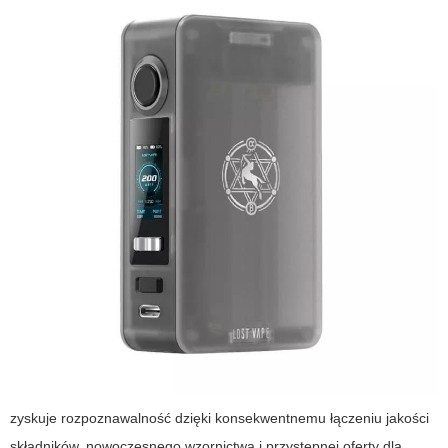
zyskuje rozpoznawalność dzięki konsekwentnemu łączeniu jakości
składników, nowoczesnego wzornictwa i przystępnej oferty dla