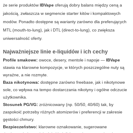
że serie produktów
IBVape
oferują dobry balans między ceną a
jakością, zwłaszcza w segmencie starter kitów i kompaktowych
modów. Ponadto dostępne są warianty zarówno dla preferujących
MTL (mouth-to-lung), jak i DTL (direct-to-lung), co zwiększa
uniwersalność oferty.
Najważniejsze linie e-liquidów i ich cechy
Profile smakowe:
owoce, desery, mentole i napoje —
IBVape
stawia na klarowne kompozycje, w których poszczególne nuty są
wyraźne, a nie rozmyte.
Baza nikotynowa:
dostępne zarówno freebase, jak i nikotynowe
sole, co wpływa na tempo dostarczania nikotyny i ogólne odczucie
użytkownika.
Stosunek PG/VG:
zróżnicowany (np. 50/50, 40/60) tak, by
zaspokoić potrzeby różnych atomizerów i preferencji w zakresie
gęstości chmury.
Bezpieczeństwo:
klarowne oznakowanie, sugerowane