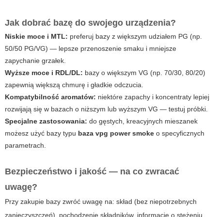
Jak dobrać bazę do swojego urządzenia?
Niskie moce i MTL:
preferuj bazy z większym udziałem PG (np.
50/50 PG/VG) — lepsze przenoszenie smaku i mniejsze
zapychanie grzałek.
Wyższe moce i RDL/DL:
bazy o większym VG (np. 70/30, 80/20)
zapewnią większą chmurę i gładkie odczucia.
Kompatybilność aromatów:
niektóre zapachy i koncentraty lepiej
rozwijają się w bazach o niższym lub wyższym VG — testuj próbki.
Specjalne zastosowania:
do gęstych, kreacyjnych mieszanek
możesz użyć bazy typu
baza vpg power smoke
o specyficznych
parametrach.
Bezpieczeństwo i jakość — na co zwracać
uwagę?
Przy zakupie bazy zwróć uwagę na: skład (bez niepotrzebnych
zanieczyszczeń), pochodzenie składników, informacje o stężeniu