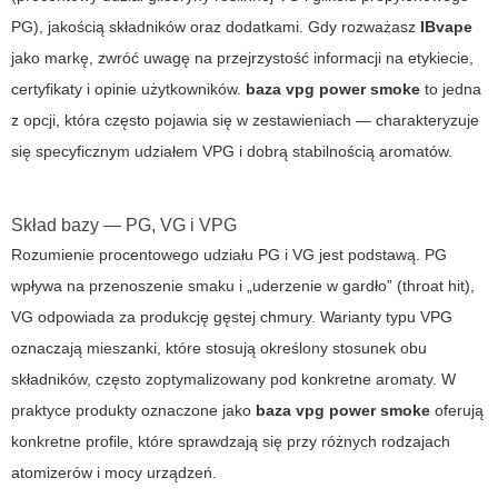
PG), jakością składników oraz dodatkami. Gdy rozważasz
IBvape
jako markę, zwróć uwagę na przejrzystość informacji na etykiecie,
certyfikaty i opinie użytkowników.
baza vpg power smoke
to jedna
z opcji, która często pojawia się w zestawieniach — charakteryzuje
się specyficznym udziałem VPG i dobrą stabilnością aromatów.
Skład bazy — PG, VG i VPG
Rozumienie procentowego udziału PG i VG jest podstawą. PG
wpływa na przenoszenie smaku i „uderzenie w gardło” (throat hit),
VG odpowiada za produkcję gęstej chmury. Warianty typu VPG
oznaczają mieszanki, które stosują określony stosunek obu
składników, często zoptymalizowany pod konkretne aromaty. W
praktyce produkty oznaczone jako
baza vpg power smoke
oferują
konkretne profile, które sprawdzają się przy różnych rodzajach
atomizerów i mocy urządzeń.