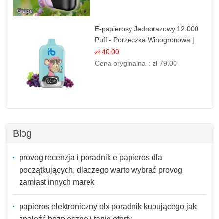
E-papierosy Jednorazowy 12.000
Puff - Porzeczka Winogronowa |
Owocowa Moc
zł 40.00
Cena oryginalna：
zł 79.00
Blog
provog recenzja i poradnik e papieros dla
początkujących, dlaczego warto wybrać provog
zamiast innych marek
papieros elektroniczny olx poradnik kupującego jak
znaleźć bezpieczne i tanie oferty