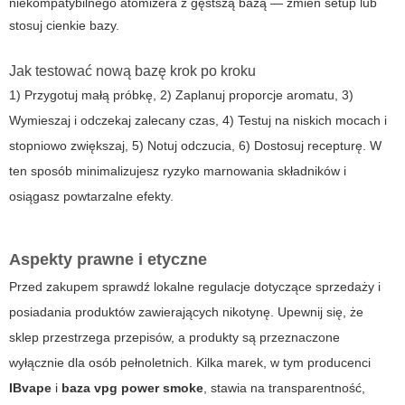
niekompatybilnego atomizera z gęstszą bazą — zmień setup lub
stosuj cienkie bazy.
Jak testować nową bazę krok po kroku
1) Przygotuj małą próbkę, 2) Zaplanuj proporcje aromatu, 3)
Wymieszaj i odczekaj zalecany czas, 4) Testuj na niskich mocach i
stopniowo zwiększaj, 5) Notuj odczucia, 6) Dostosuj recepturę. W
ten sposób minimalizujesz ryzyko marnowania składników i
osiągasz powtarzalne efekty.
Aspekty prawne i etyczne
Przed zakupem sprawdź lokalne regulacje dotyczące sprzedaży i
posiadania produktów zawierających nikotynę. Upewnij się, że
sklep przestrzega przepisów, a produkty są przeznaczone
wyłącznie dla osób pełnoletnich. Kilka marek, w tym producenci
IBvape
i
baza vpg power smoke
, stawia na transparentność,