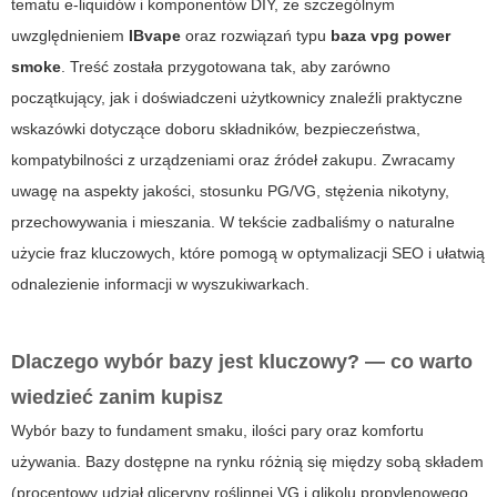
tematu e-liquidów i komponentów DIY, ze szczególnym
uwzględnieniem
IBvape
oraz rozwiązań typu
baza vpg power
smoke
. Treść została przygotowana tak, aby zarówno
początkujący, jak i doświadczeni użytkownicy znaleźli praktyczne
wskazówki dotyczące doboru składników, bezpieczeństwa,
kompatybilności z urządzeniami oraz źródeł zakupu. Zwracamy
uwagę na aspekty jakości, stosunku PG/VG, stężenia nikotyny,
przechowywania i mieszania. W tekście zadbaliśmy o naturalne
użycie fraz kluczowych, które pomogą w optymalizacji SEO i ułatwią
odnalezienie informacji w wyszukiwarkach.
Dlaczego wybór bazy jest kluczowy? — co warto
wiedzieć zanim kupisz
Wybór bazy to fundament smaku, ilości pary oraz komfortu
używania. Bazy dostępne na rynku różnią się między sobą składem
(procentowy udział gliceryny roślinnej VG i glikolu propylenowego