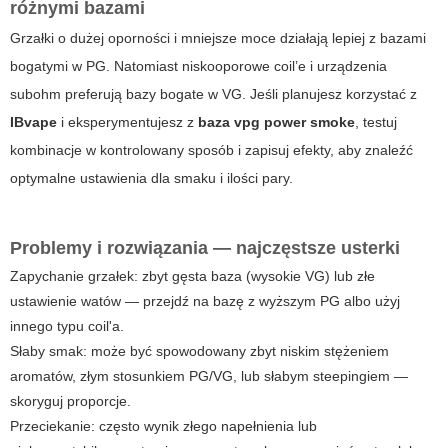
różnymi bazami
Grzałki o dużej oporności i mniejsze moce działają lepiej z bazami
bogatymi w PG. Natomiast niskooporowe coil’e i urządzenia
subohm preferują bazy bogate w VG. Jeśli planujesz korzystać z
IBvape
i eksperymentujesz z
baza vpg power smoke
, testuj
kombinacje w kontrolowany sposób i zapisuj efekty, aby znaleźć
optymalne ustawienia dla smaku i ilości pary.
Problemy i rozwiązania — najczęstsze usterki
Zapychanie grzałek: zbyt gęsta baza (wysokie VG) lub złe
ustawienie watów — przejdź na bazę z wyższym PG albo użyj
innego typu coil'a.
Słaby smak: może być spowodowany zbyt niskim stężeniem
aromatów, złym stosunkiem PG/VG, lub słabym steepingiem —
skoryguj proporcje.
Przeciekanie: często wynik złego napełnienia lub