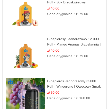
Puff - Sok Brzoskwiniowy |
Owocowa Świeżość
zł 40.00
Cena oryginalna：
zł 79.00
E-papierosy Jednorazowy 12.000
Puff - Mango Ananas Brzoskwinia |
Tropikalna Mieszanka
zł 40.00
Cena oryginalna：
zł 79.00
E-papieros Jednorazowy 35000
Puff - Winogrono | Owocowy Smak
zł 70.00
Cena oryginalna：
zł 160.00