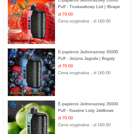
Puff - Truskawkowy Lód | IBvape
zł 70.00
Cena oryginalna：
zł 160.00
E-papieros Jednorazowy 35000
Puff - Jeżyna Jagoda | Bogaty
Smak Leśnych Owoców
zł 70.00
Cena oryginalna：
zł 160.00
E-papieros Jednorazowy 35000
Puff - Kwaśne Lody Jabłkowe
zł 70.00
Cena oryginalna：
zł 160.00