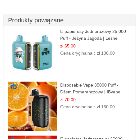
Produkty powiązane
E-papierosy Jednorazowy 25 000
Puff - Jeżyna Jagoda | Leśne
Owoce
zł 65.00
Cena oryginalna：
zł 130.00
Disposable Vape 35000 Puff -
Dżem Pomarańczowy | IBvape
zł 70.00
Cena oryginalna：
zł 160.00
E-papieros Jednorazowy 35000