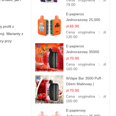
Cena oryginalna：
zł
Owocowa Moc
79.00
E-papieros
Jednorazowy 25,000
Puff - Mango Ananas |
zł 65.00
 profil z
Tropikalny Smak
Cena oryginalna：
zł
ji. Warianty z
130.00
cy przy
E-papieros
Jednorazowy 35000
Puff - Truskawkowy Lód
zł 70.00
| IBvape
Cena oryginalna：
zł
160.00
IbVape Bar 3500 Puff -
Dżem Malinowy |
Jednorazowy E-
zł 70.00
papieros
Cena oryginalna：
zł
160.00
E-papierosy