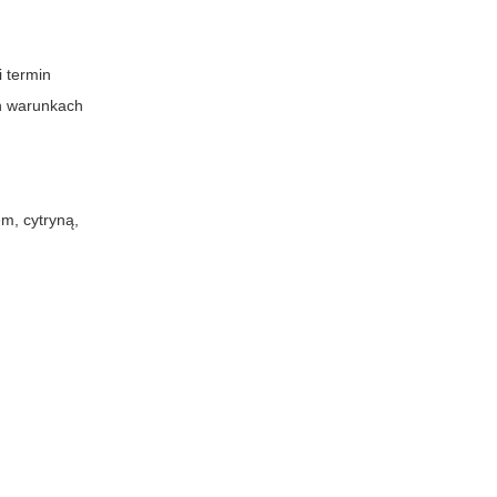
 termin
ch warunkach
em, cytryną,