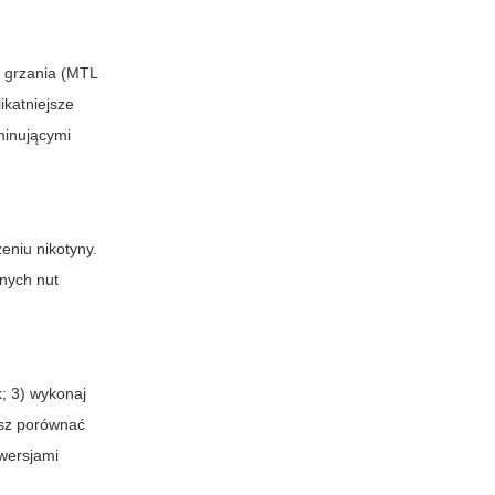
a grzania (MTL
ikatniejsze
minującymi
eniu nikotyny.
onych nut
; 3) wykonaj
cesz porównać
 wersjami