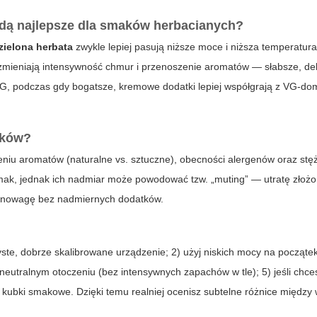
ędą najlepsze dla smaków herbacianych?
 zielona herbata
zwykle lepiej pasują niższe moce i niższa temperatur
zmieniają intensywność chmur i przenoszenie aromatów — słabsze, del
PG, podczas gdy bogatsze, kremowe dodatki lepiej współgrają z VG-do
tków?
eniu aromatów (naturalne vs. sztuczne), obecności alergenów oraz stęż
smak, jednak ich nadmiar może powodować tzw. „muting” — utratę złoż
ównowagę bez nadmiernych dodatków.
te, dobrze skalibrowane urządzenie; 2) użyj niskich mocy na początek
w neutralnym otoczeniu (bez intensywnych zapachów w tle); 5) jeśli ch
ć kubki smakowe. Dzięki temu realniej ocenisz subtelne różnice między