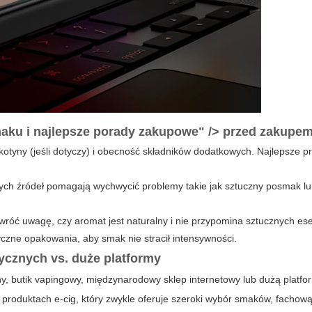
smaku i najlepsze porady zakupowe" /> przed zakupe
ikotyny (jeśli dotyczy) i obecność składników dodatkowych. Najlepsze p
nych źródeł pomagają wychwycić problemy takie jak sztuczny posmak lu
wróć uwagę, czy aromat jest naturalny i nie przypomina sztucznych ese
yczne opakowania, aby smak nie stracił intensywności.
ycznych vs. duże platformy
y, butik vapingowy, międzynarodowy sklep internetowy lub dużą platfo
w produktach e-cig, który zwykle oferuje szeroki wybór smaków, fachową