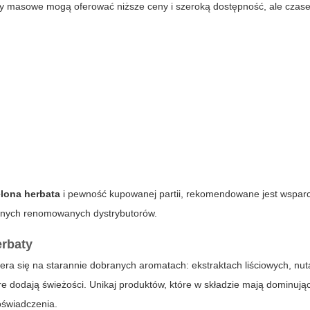
formy masowe mogą oferować niższe ceny i szeroką dostępność, ale cza
elona herbata
i pewność kupowanej partii, rekomendowane jest wsparci
nnych renomowanych dystrybutorów.
erbaty
era się na starannie dobranych aromatach: ekstraktach liściowych, nut
óre dodają świeżości. Unikaj produktów, które w składzie mają dominują
oświadczenia.