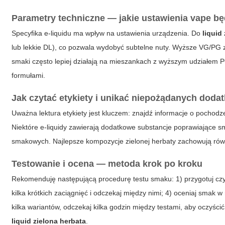
Parametry techniczne — jakie ustawienia vape b
Specyfika e-liquidu ma wpływ na ustawienia urządzenia. Do
liquid
lub lekkie DL), co pozwala wydobyć subtelne nuty. Wyższe VG/PG 
smaki często lepiej działają na mieszankach z wyższym udziałem 
formułami.
Jak czytać etykiety i unikać niepożądanych doda
Uważna lektura etykiety jest kluczem: znajdź informacje o pochodz
Niektóre e-liquidy zawierają dodatkowe substancje poprawiające 
smakowych. Najlepsze kompozycje zielonej herbaty zachowują r
Testowanie i ocena — metoda krok po kroku
Rekomenduję następującą procedurę testu smaku: 1) przygotuj czys
kilka krótkich zaciągnięć i odczekaj między nimi; 4) oceniaj smak 
kilka wariantów, odczekaj kilka godzin między testami, aby oczyści
liquid zielona herbata
.