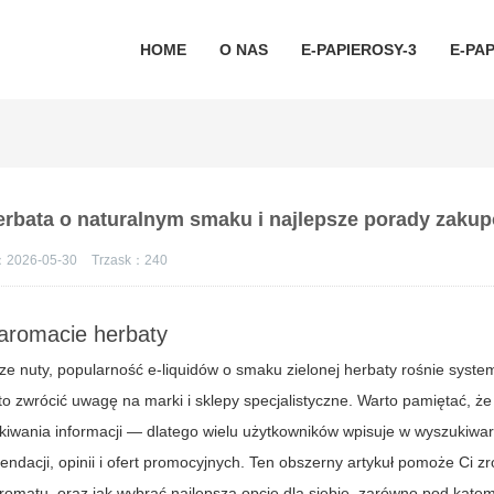
HOME
O NAS
E-PAPIEROSY-3
E-PAP
herbata o naturalnym smaku i najlepsze porady zaku
：2026-05-30
Trzask：
240
 aromacie herbaty
e nuty, popularność e-liquidów o smaku zielonej herbaty rośnie system
zwrócić uwagę na marki i sklepy specjalistyczne. Warto pamiętać, ż
iwania informacji — dlatego wielu użytkowników wpisuje w wyszukiwar
endacji, opinii i ofert promocyjnych. Ten obszerny artykuł pomoże Ci zr
 aromatu, oraz jak wybrać najlepszą opcję dla siebie, zarówno pod kątem