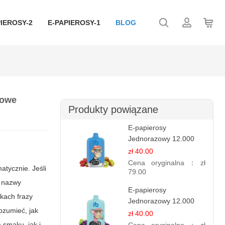
IEROSY-2
E-PAPIEROSY-1
BLOG
powe
Produkty powiązane
E-papierosy
Jednorazowy 12.000
Puff - Truskawka Kiwi |
zł 40.00
Owocowa Równowaga
Cena oryginalna：
zł
atycznie. Jeśli
79.00
e nazwy
E-papierosy
kach frazy
Jednorazowy 12.000
ozumieć, jak
Puff - Porzeczka
zł 40.00
Winogronowa |
 smaku, jak i