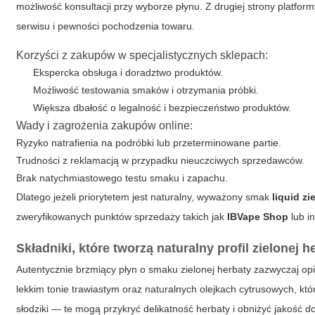
możliwość konsultacji przy wyborze płynu. Z drugiej strony plat
serwisu i pewności pochodzenia towaru.
Korzyści z zakupów w specjalistycznych sklepach:
Ekspercka obsługa i doradztwo produktów.
Możliwość testowania smaków i otrzymania próbki.
Większa dbałość o legalność i bezpieczeństwo produktów.
Wady i zagrożenia zakupów online:
Ryzyko natrafienia na podróbki lub przeterminowane partie.
Trudności z reklamacją w przypadku nieuczciwych sprzedawców.
Brak natychmiastowego testu smaku i zapachu.
Dlatego jeżeli priorytetem jest naturalny, wyważony smak
liquid zi
zweryfikowanych punktów sprzedaży takich jak
IBVape Shop
lub i
Składniki, które tworzą naturalny profil zielonej h
Autentycznie brzmiący płyn o smaku zielonej herbaty zazwyczaj opi
lekkim tonie trawiastym oraz naturalnych olejkach cytrusowych, kt
słodziki — te mogą przykryć delikatność herbaty i obniżyć jakość d