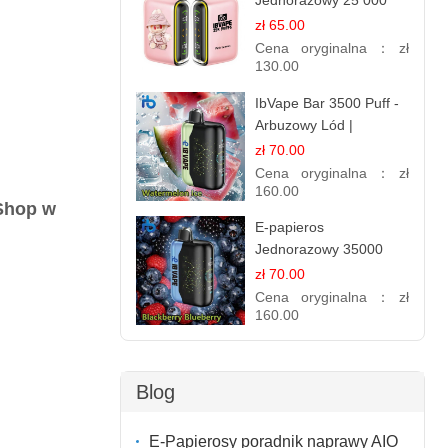
Jednorazowy 25 000
Puff - Różowa Cytryna |
zł 65.00
Orzeźwiający Owoc
Cena oryginalna：
zł
130.00
IbVape Bar 3500 Puff -
Arbuzowy Lód |
Orzeźwiający
zł 70.00
Jednorazowy E-
Cena oryginalna：
zł
papieros
160.00
Shop w
E-papieros
Jednorazowy 35000
Puff - Jeżyna Jagoda |
zł 70.00
Bogaty Smak Leśnych
Cena oryginalna：
zł
Owoców
160.00
Blog
E-Papierosy poradnik naprawy AIO