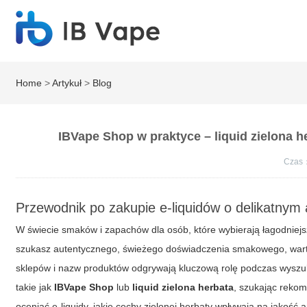
Home
>
Artykuł
>
Blog
IBVape Shop w praktyce – liquid zielona 
Czas
Przewodnik po zakupie e-liquidów o delikatnym
W świecie smaków i zapachów dla osób, które wybierają łagodniejsz
szukasz autentycznego, świeżego doświadczenia smakowego, warto 
sklepów i nazw produktów odgrywają kluczową rolę podczas wyszuk
takie jak
IBVape Shop
lub
liquid zielona herbata
, szukając rekom
oceniać e-liquidy, jakie cechy zielonej herbaty wpływają na jakość