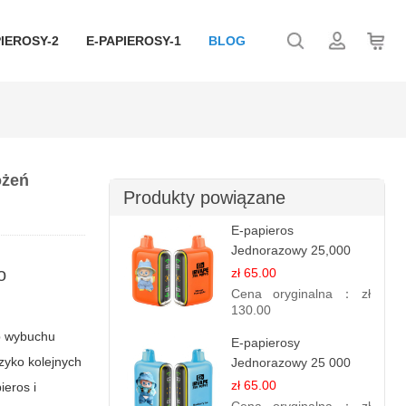
IEROSY-2
E-PAPIEROSY-1
BLOG
ożeń
Produkty powiązane
E-papieros
Jednorazowy 25,000
Puff - Mango Ananas |
o
zł 65.00
Tropikalny Smak
Cena oryginalna：
zł
130.00
ub wybuchu
E-papierosy
zyko kolejnych
Jednorazowy 25 000
Puff - Lody Jagodowe |
zł 65.00
ieros
i
Kremowy Smak