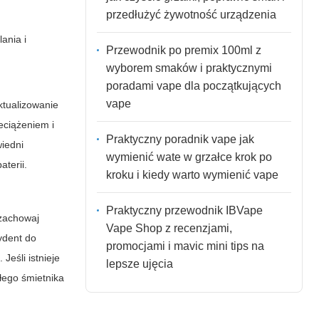
przedłużyć żywotność urządzenia
ania i
Przewodnik po premix 100ml z
wyborem smaków i praktycznymi
poradami vape dla początkujących
vape
ktualizowanie
eciążeniem i
Praktyczny poradnik vape jak
wiedni
wymienić wate w grzałce krok po
terii.
kroku i kiedy warto wymienić vape
Praktyczny przewodnik IBVape
 zachowaj
Vape Shop z recenzjami,
ydent do
promocjami i mavic mini tips na
eśli istnieje
lepsze ujęcia
łego śmietnika