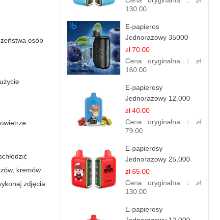
Cena oryginalna：
zł
130.00
E-papieros
Jednorazowy 35000
eczeństwa osób
Puff - Niebieski Razz
zł 70.00
Ice | Chłodna Malina
Cena oryginalna：
zł
160.00
 użycie
E-papierosy
Jednorazowy 12.000
Puff - Truskawka Kiwi |
zł 40.00
Owocowa Równowaga
Cena oryginalna：
zł
owietrze.
79.00
E-papierosy
schłodzić
Jednorazowy 25,000
zczów, kremów
Puff - Arbuzowy Lód |
zł 65.00
Orzeźwiający Smak
Cena oryginalna：
zł
wykonaj zdjęcia
130.00
E-papierosy