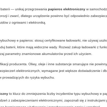
baterii — unikaj przegrzewania
papieros elektroniczny
w samochodzi
orozji i zwarć, dlatego urządzenie powinno być odpowiednio zabezpie
idów z ogniwami i elektroniką.
wybuchowy e papieros
: stosuj certyfikowane ładowarki, nie używaj usz
ładuj baterii, które mają widoczne wady. Rozważ zakup ładowarki z funk
wdzaj parametry znamionowe akumulatorów przed ich użyciem.
cji producenta. Oliwy, oleje i inne substancje smarujące nie powinny 
ezpieczeń elektronicznych, wymagane jest większe doświadczenie i dba
ów prowadzących do ryzyka wybuchu.
iczny
to klucz do zmniejszenia liczby incydentów typu
wybuchowy e pa
zeń z zabezpieczeniami elektronicznymi, zapoznali się z instrukcjami