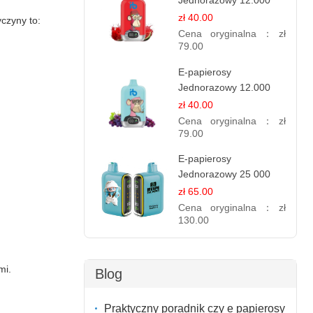
Jednorazowy 12.000
Puff - Lody Arbuzowe |
zł 40.00
czyny to:
Orzeźwiający Smak
Cena oryginalna：
zł
79.00
E-papierosy
Jednorazowy 12.000
Puff - Porzeczka
zł 40.00
Winogronowa |
Cena oryginalna：
zł
Owocowa Moc
79.00
E-papierosy
Jednorazowy 25 000
Puff - Jeżyna Jagoda |
zł 65.00
Leśne Owoce
Cena oryginalna：
zł
.
130.00
mi.
Blog
Praktyczny poradnik czy e papierosy