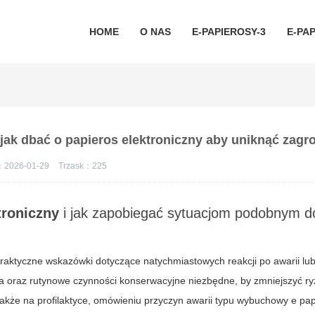
HOME
O NAS
E-PAPIEROSY-3
E-PAP
ak dbać o papieros elektroniczny aby uniknąć zagr
：2026-01-29
Trzask：
225
troniczny
i jak zapobiegać sytuacjom podobnym d
praktyczne wskazówki dotyczące natychmiastowych reakcji po awarii l
a oraz rutynowe czynności konserwacyjne niezbędne, by zmniejszyć ry
 także na profilaktyce, omówieniu przyczyn awarii typu
wybuchowy e pap