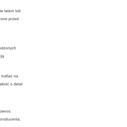
e latem lub
czone przed
kodzonych
cją
trafiać na
łość o detal
pieros
.
 producenta,