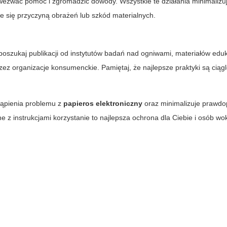
, wezwać pomoc i zgromadzić dowody. Wszystkie te działania minimalizu
e się przyczyną obrażeń lub szkód materialnych.
, poszukaj publikacji od instytutów badań nad ogniwami, materiałów edu
 organizacje konsumenckie. Pamiętaj, że najlepsze praktyki są ciąg
tąpienia problemu z
papieros elektroniczny
oraz minimalizuje prawd
e z instrukcjami korzystanie to najlepsza ochrona dla Ciebie i osób wok