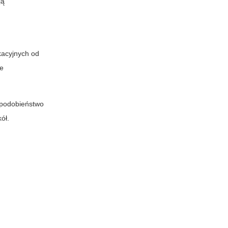
ją
kacyjnych od
le
opodobieństwo
ół.