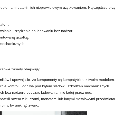
oblemami baterii i ich nieprawidłowym użytkowaniem. Najczęstsze przy
terii,
tawianie urządzenia na ładowaniu bez nadzoru,
ontowaną grzałką,
 mechanicznych,
uczowe zasady obejmują:
nników i upewnij się, że komponenty są kompatybilne z twoim modelem
rnie kontroluj ogniwa pod kątem śladów uszkodzeń mechanicznych.
 ich bez nadzoru podczas ładowania i nie ładuj przez noc.
 baterii razem z kluczami, monetami lub innymi metalowymi przedmiota
i piny, by uniknąć zwarć.