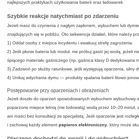
najlepszych praktykach użytkowania baterii oraz ładowarek.
Szybkie reakcje natychmiast po zdarzeniu
Jeżeli masz do czynienia z nagłym zapłonem, wybuchem lub dym
znajdujących się w pobliżu. Oto sekwencja działań, które należy pr
1) Oddal osoby z miejsca incydentu i ewakuuj strefę zagrożenia.
2) Jeśli płonie bateria lub moduł, nie próbuj gasić jej wodą, jeżel
śpiącego materiału gaśniczego (np. gaśnica klasy D dedykowana m
3) Zadzwoń po służby ratunkowe, jeśli występują oparzenia, silny d
4) Unikaj wdychania dymu — produkty spalania baterii litowo-jon
Postępowanie przy oparzeniach i obrażeniach
Jeżeli doszło do oparzeń spowodowanych wybuchem
wybuchowy e
poparzone miejsce letnią (nie lodowatą) wodą przez 10–20 minut, z
ani maści bez konsultacji ze specjalistą. Jeśli oparzenie jest rozl
i zachowaj każdy element
papieros elektroniczny
, który może sł
Dlaczego dochodzi do awarii i do wybuchów?