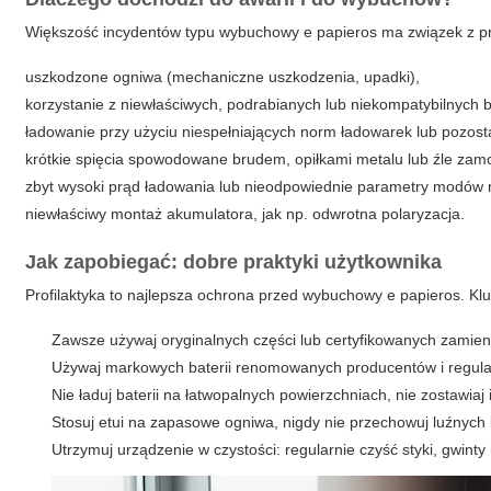
Większość incydentów typu
wybuchowy e papieros
ma związek z pr
uszkodzone ogniwa (mechaniczne uszkodzenia, upadki),
korzystanie z niewłaściwych, podrabianych lub niekompatybilnych ba
ładowanie przy użyciu niespełniających norm ładowarek lub pozos
krótkie spięcia spowodowane brudem, opiłkami metalu lub źle zam
zbyt wysoki prąd ładowania lub nieodpowiednie parametry modów
niewłaściwy montaż akumulatora, jak np. odwrotna polaryzacja.
Jak zapobiegać: dobre praktyki użytkownika
Profilaktyka to najlepsza ochrona przed
wybuchowy e papieros
. Kl
Zawsze używaj oryginalnych części lub certyfikowanych zamie
Używaj markowych baterii renomowanych producentów i regula
Nie ładuj baterii na łatwopalnych powierzchniach, nie zostawiaj
Stosuj etui na zapasowe ogniwa, nigdy nie przechowuj luźnych
Utrzymuj urządzenie w czystości: regularnie czyść styki, gwinty 