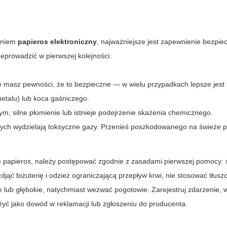
ieniem
papieros elektroniczny
, najważniejsze jest zapewnienie bezpi
zeprowadzić w pierwszej kolejności:
i nie masz pewności, że to bezpieczne — w wielu przypadkach lepsze jest
etalu) lub koca gaśniczego.
ym, silne płomienie lub istnieje podejrzenie skażenia chemicznego.
owych wydzielają toksyczne gazy. Przenieś poszkodowanego na świeże p
 papieros
, należy postępować zgodnie z zasadami pierwszej pomocy: 
djąć biżuterię i odzież ograniczającą przepływ krwi, nie stosować tłus
egłe lub głębokie, natychmiast wezwać pogotowie. Zarejestruj zdarzenie, 
użyć jako dowód w reklamacji lub zgłoszeniu do producenta.