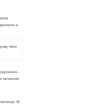
strefy
stępowania w
nały, które
rzegrzaniem,
ie serwisowe.
nserwacja. W