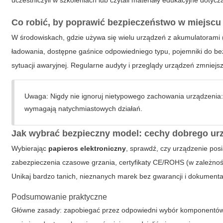
uczestniczyli w szkoleniach lub czytali materiały edukacyjne doty
Co robić, by poprawić bezpieczeństwo w miejscu
W środowiskach, gdzie używa się wielu urządzeń z akumulatorami 
ładowania, dostępne gaśnice odpowiedniego typu, pojemniki do be
sytuacji awaryjnej. Regularne audyty i przeglądy urządzeń zmnie
Uwaga: Nigdy nie ignoruj nietypowego zachowania urządzenia: na
wymagają natychmiastowych działań.
Jak wybrać bezpieczny model: cechy dobrego ur
Wybierając
papieros elektroniczny
, sprawdź, czy urządzenie po
zabezpieczenia czasowe grzania, certyfikaty CE/ROHS (w zależnośc
Unikaj bardzo tanich, nieznanych marek bez gwarancji i dokumentac
Podsumowanie praktyczne
Główne zasady: zapobiegać przez odpowiedni wybór komponentów,