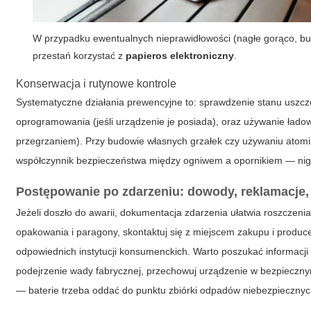
W przypadku ewentualnych nieprawidłowości (nagłe gorąco, bulg
przestań korzystać z
papieros elektroniczny
.
Konserwacja i rutynowe kontrole
Systematyczne działania prewencyjne to: sprawdzenie stanu uszcze
oprogramowania (jeśli urządzenie je posiada), oraz używanie ład
przegrzaniem). Przy budowie własnych grzałek czy używaniu atomi
współczynnik bezpieczeństwa między ogniwem a opornikiem — nigd
Postępowanie po zdarzeniu: dowody, reklamacje,
Jeżeli doszło do awarii, dokumentacja zdarzenia ułatwia roszczen
opakowania i paragony, skontaktuj się z miejscem zakupu i produ
odpowiednich instytucji konsumenckich. Warto poszukać informacji 
podejrzenie wady fabrycznej, przechowuj urządzenie w bezpieczny
— baterie trzeba oddać do punktu zbiórki odpadów niebezpiecznyc