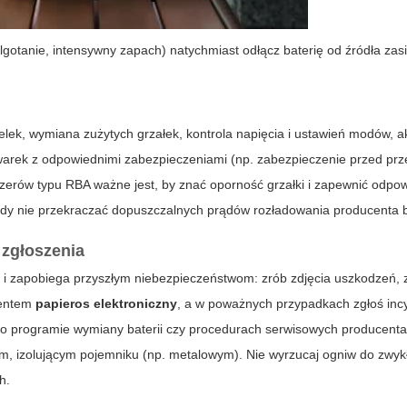
otanie, intensywny zapach) natychmiast odłącz baterię od źródła zasil
lek, wymiana zużytych grzałek, kontrola napięcia i ustawień modów, a
owarek z odpowiednimi zabezpieczeniami (np. zabezpieczenie przed prz
zerów typu RBA ważne jest, by znać oporność grzałki i zapewnić odpo
y nie przekraczać dopuszczalnych prądów rozładowania producenta ba
 zgłoszenia
ia i zapobiega przyszłym niebezpieczeństwom: zrób zdjęcia uszkodzeń,
centem
papieros elektroniczny
, a w poważnych przypadkach zgłoś inc
o programie wymiany baterii czy procedurach serwisowych producenta. J
m, izolującym pojemniku (np. metalowym). Nie wyrzucaj ogniw do zwyk
h.