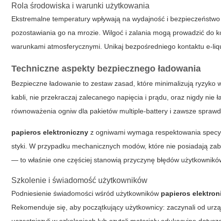
Rola środowiska i warunki użytkowania
Ekstremalne temperatury wpływają na wydajność i bezpieczeństwo 
pozostawiania go na mrozie. Wilgoć i zalania mogą prowadzić do k
warunkami atmosferycznymi. Unikaj bezpośredniego kontaktu e‑liqu
Techniczne aspekty bezpiecznego ładowania
Bezpieczne ładowanie to zestaw zasad, które minimalizują ryzyko
kabli, nie przekraczaj zalecanego napięcia i prądu, oraz nigdy nie 
równoważenia ogniw dla pakietów multiple-battery i zawsze spra
papieros elektroniczny
z ogniwami wymaga respektowania specyfika
styki. W przypadku mechanicznych modów, które nie posiadają zab
— to właśnie one częściej stanowią przyczynę błędów użytkownik
Szkolenie i świadomość użytkowników
Podniesienie świadomości wśród użytkowników
papieros elektron
Rekomenduje się, aby początkujący użytkownicy: zaczynali od urząd