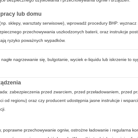
czące bezpiecznego użytkowania i przechowywania ogniw i urządzeń.
 pracy lub domu
(np. sklepy, warsztaty serwisowe), wprowadź procedury BHP: wyznacz 
zpiecznego przechowywania uszkodzonych baterii, oraz instrukcje po
jszają ryzyko poważnych wypadków.
głe nagrzewanie się, bulgotanie, wyciek e‑liquidu lub iskrzenie to syg
ządzenia
siada: zabezpieczenia przed zwarciem, przed przeładowaniem, przed p
i od regionu) oraz czy producent udostępnia jasne instrukcje i wsparc
ji.
 poprawne przechowywanie ogniw, ostrożne ładowanie i regularna ko