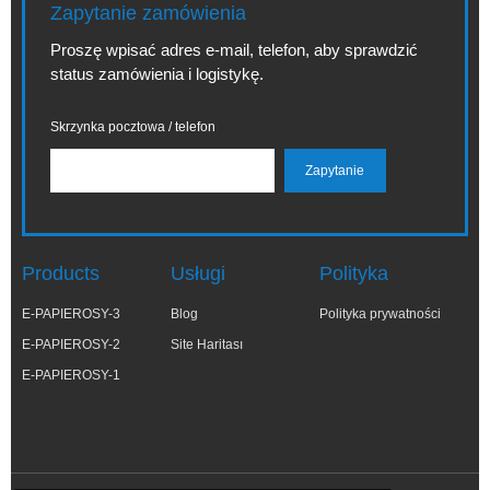
Zapytanie zamówienia
Proszę wpisać adres e-mail, telefon, aby sprawdzić
status zamówienia i logistykę.
Skrzynka pocztowa / telefon
Products
Usługi
Polityka
E-PAPIEROSY-3
Blog
Polityka prywatności
E-PAPIEROSY-2
Site Haritası
E-PAPIEROSY-1