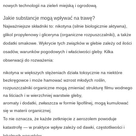
nowych technologii na zieleń miejską i ogrodową.
Jakie substancje mogą wpływać na trawę?
Najważniejsze składniki to: nikotyna (silnie biologicznie aktywna),
glikol propylenowy i gliceryna (organiczne rozpuszczalniki), a także
dodatki smakowe. Wykrycie tych związków w glebie zależy od ilości
osadów, warunków pogodowych i właściwości gleby. Kilka
obserwacji do rozważenia:
nikotyna w większych stężeniach działa toksycznie na niektóre
bezkręgowce i może hamować wzrost młodych roślin,
rozpuszczalniki organiczne mogą zmieniać strukturę filmu wodnego
na liściach i w wierzchniej warstwie gleby,
aromaty i dodatki, zwłaszcza w formie lipofilnej, mogą kumulować
się w materii organicznej.
To nie oznacza, że każde zetknięcie z aerozolem powoduje
katastrofę — w praktyce wpływ zależy od dawki, częstotliwości i
lokalnych warunków.