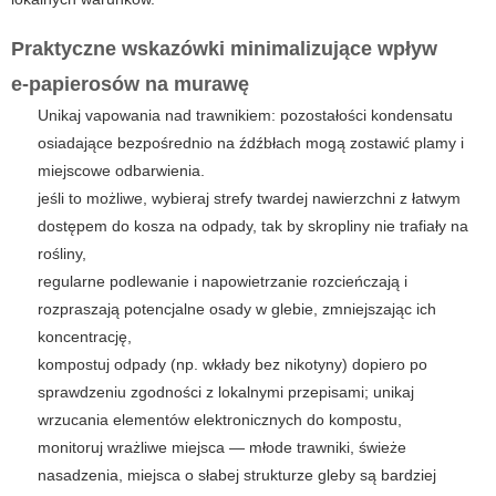
Praktyczne wskazówki minimalizujące wpływ
e‑papierosów na murawę
Unikaj vapowania nad trawnikiem: pozostałości kondensatu
osiadające bezpośrednio na źdźbłach mogą zostawić plamy i
miejscowe odbarwienia.
jeśli to możliwe, wybieraj strefy twardej nawierzchni z łatwym
dostępem do kosza na odpady, tak by skropliny nie trafiały na
rośliny,
regularne podlewanie i napowietrzanie rozcieńczają i
rozpraszają potencjalne osady w glebie, zmniejszając ich
koncentrację,
kompostuj odpady (np. wkłady bez nikotyny) dopiero po
sprawdzeniu zgodności z lokalnymi przepisami; unikaj
wrzucania elementów elektronicznych do kompostu,
monitoruj wrażliwe miejsca — młode trawniki, świeże
nasadzenia, miejsca o słabej strukturze gleby są bardziej