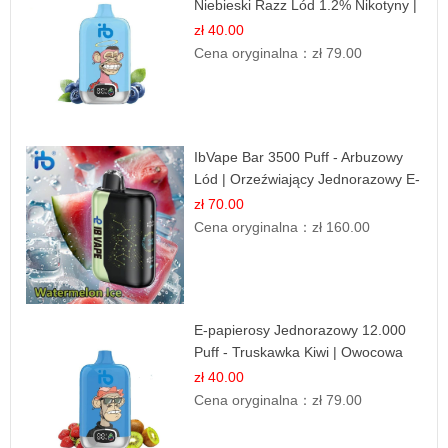
Niebieski Razz Lód 1.2% Nikotyny |
Mocne Doznania
zł 40.00
Cena oryginalna：
zł 79.00
IbVape Bar 3500 Puff - Arbuzowy
Lód | Orzeźwiający Jednorazowy E-
papieros
zł 70.00
Cena oryginalna：
zł 160.00
E-papierosy Jednorazowy 12.000
Puff - Truskawka Kiwi | Owocowa
Równowaga
zł 40.00
Cena oryginalna：
zł 79.00