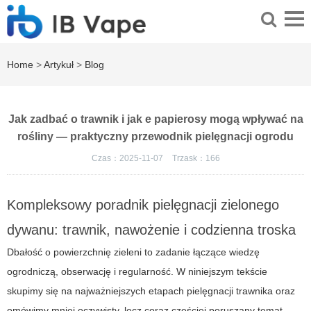
Home
>
Artykuł
>
Blog
Jak zadbać o trawnik i jak e papierosy mogą wpływać na
rośliny — praktyczny przewodnik pielęgnacji ogrodu
Czas：2025-11-07
Trzask：
166
Kompleksowy poradnik pielęgnacji zielonego
dywanu: trawnik, nawożenie i codzienna troska
Dbałość o powierzchnię zieleni to zadanie łączące wiedzę
ogrodniczą, obserwację i regularność. W niniejszym tekście
skupimy się na najważniejszych etapach pielęgnacji trawnika oraz
omówimy mniej oczywisty, lecz coraz częściej poruszany temat —