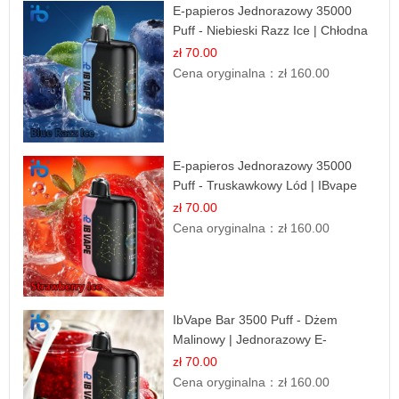
E-papieros Jednorazowy 35000
Puff - Niebieski Razz Ice | Chłodna
Malina
zł 70.00
Cena oryginalna：
zł 160.00
E-papieros Jednorazowy 35000
Puff - Truskawkowy Lód | IBvape
zł 70.00
Cena oryginalna：
zł 160.00
IbVape Bar 3500 Puff - Dżem
Malinowy | Jednorazowy E-
papieros
zł 70.00
Cena oryginalna：
zł 160.00