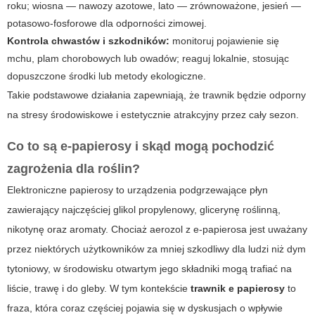
roku; wiosna — nawozy azotowe, lato — zrównoważone, jesień —
potasowo‑fosforowe dla odporności zimowej.
Kontrola chwastów i szkodników:
monitoruj pojawienie się
mchu, plam chorobowych lub owadów; reaguj lokalnie, stosując
dopuszczone środki lub metody ekologiczne.
Takie podstawowe działania zapewniają, że trawnik będzie odporny
na stresy środowiskowe i estetycznie atrakcyjny przez cały sezon.
Co to są e‑papierosy i skąd mogą pochodzić
zagrożenia dla roślin?
Elektroniczne papierosy to urządzenia podgrzewające płyn
zawierający najczęściej glikol propylenowy, glicerynę roślinną,
nikotynę oraz aromaty. Chociaż aerozol z e‑papierosa jest uważany
przez niektórych użytkowników za mniej szkodliwy dla ludzi niż dym
tytoniowy, w środowisku otwartym jego składniki mogą trafiać na
liście, trawę i do gleby. W tym kontekście
trawnik e papierosy
to
fraza, która coraz częściej pojawia się w dyskusjach o wpływie