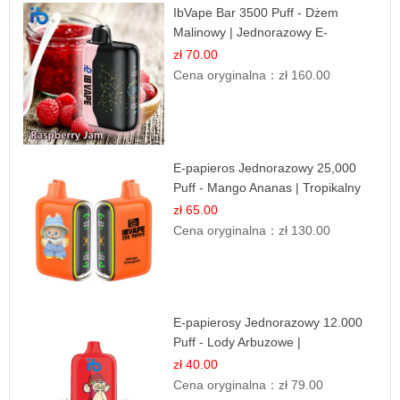
IbVape Bar 3500 Puff - Dżem
Malinowy | Jednorazowy E-
papieros
zł 70.00
Cena oryginalna：
zł 160.00
E-papieros Jednorazowy 25,000
Puff - Mango Ananas | Tropikalny
Smak
zł 65.00
Cena oryginalna：
zł 130.00
E-papierosy Jednorazowy 12.000
Puff - Lody Arbuzowe |
Orzeźwiający Smak
zł 40.00
Cena oryginalna：
zł 79.00