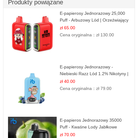
Produkty powiązane
E-papierosy Jednorazowy 25,000
Puff - Arbuzowy Lód | Orzeźwiający
Smak
zł 65.00
Cena oryginalna：
zł 130.00
E-papierosy Jednorazowy -
Niebieski Razz Lód 1.2% Nikotyny |
Mocne Doznania
zł 40.00
Cena oryginalna：
zł 79.00
E-papieros Jednorazowy 35000
Puff - Kwaśne Lody Jabłkowe
zł 70.00