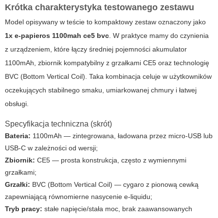
Krótka charakterystyka testowanego zestawu
Model opisywany w teście to kompaktowy zestaw oznaczony jako
1x e-papieros 1100mah ce5 bvc
. W praktyce mamy do czynienia
z urządzeniem, które łączy średniej pojemności akumulator
1100mAh, zbiornik kompatybilny z grzałkami CE5 oraz technologię
BVC (Bottom Vertical Coil). Taka kombinacja celuje w użytkowników
oczekujących stabilnego smaku, umiarkowanej chmury i łatwej
obsługi.
Specyfikacja techniczna (skrót)
Bateria:
1100mAh — zintegrowana, ładowana przez micro-USB lub
USB-C w zależności od wersji;
Zbiornik:
CE5 — prosta konstrukcja, często z wymiennymi
grzałkami;
Grzałki:
BVC (Bottom Vertical Coil) — cygaro z pionową cewką
zapewniającą równomierne nasycenie e-liquidu;
Tryb pracy:
stałe napięcie/stała moc, brak zaawansowanych