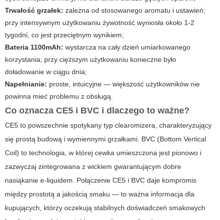
Trwałość grzałek:
zależna od stosowanego aromatu i ustawień;
przy intensywnym użytkowaniu żywotność wyniosła około 1-2
tygodni, co jest przeciętnym wynikiem;
Bateria 1100mAh:
wystarcza na cały dzień umiarkowanego
korzystania; przy cięższym użytkowaniu konieczne było
doładowanie w ciągu dnia;
Napełnianie:
proste, intuicyjne — większość użytkowników nie
powinna mieć problemu z obsługą.
Co oznacza CE5 i BVC i dlaczego to ważne?
CE5 to powszechnie spotykany typ clearomizera, charakteryzujący
się prostą budową i wymiennymi grzałkami. BVC (Bottom Vertical
Coil) to technologia, w której cewka umieszczona jest pionowo i
zazwyczaj zintegrowana z wickiem gwarantującym dobre
nasiąkanie e-liquidem. Połączenie CE5 i BVC daje kompromis
między prostotą a jakością smaku — to ważna informacja dla
kupujących, którzy oczekują stabilnych doświadczeń smakowych