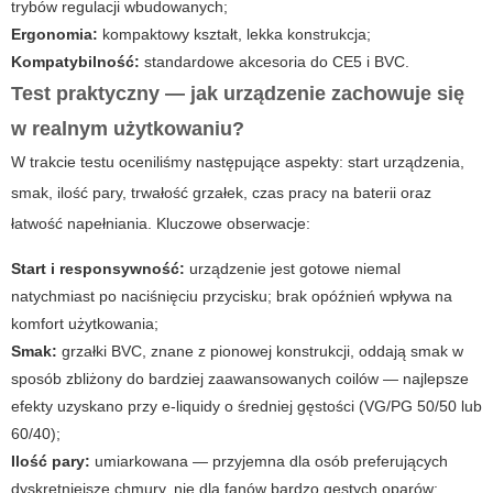
trybów regulacji wbudowanych;
Ergonomia:
kompaktowy kształt, lekka konstrukcja;
Kompatybilność:
standardowe akcesoria do CE5 i BVC.
Test praktyczny — jak urządzenie zachowuje się
w realnym użytkowaniu?
W trakcie testu oceniliśmy następujące aspekty: start urządzenia,
smak, ilość pary, trwałość grzałek, czas pracy na baterii oraz
łatwość napełniania. Kluczowe obserwacje:
Start i responsywność:
urządzenie jest gotowe niemal
natychmiast po naciśnięciu przycisku; brak opóźnień wpływa na
komfort użytkowania;
Smak:
grzałki BVC, znane z pionowej konstrukcji, oddają smak w
sposób zbliżony do bardziej zaawansowanych coilów — najlepsze
efekty uzyskano przy e-liquidy o średniej gęstości (VG/PG 50/50 lub
60/40);
Ilość pary:
umiarkowana — przyjemna dla osób preferujących
dyskretniejsze chmury, nie dla fanów bardzo gęstych oparów;