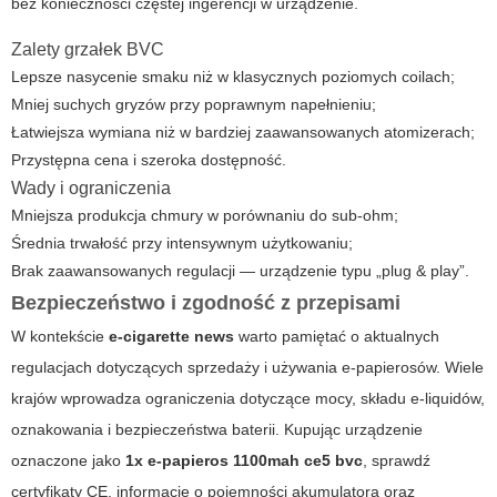
bez konieczności częstej ingerencji w urządzenie.
Zalety grzałek BVC
Lepsze nasycenie smaku niż w klasycznych poziomych coilach;
Mniej suchych gryzów przy poprawnym napełnieniu;
Łatwiejsza wymiana niż w bardziej zaawansowanych atomizerach;
Przystępna cena i szeroka dostępność.
Wady i ograniczenia
Mniejsza produkcja chmury w porównaniu do sub-ohm;
Średnia trwałość przy intensywnym użytkowaniu;
Brak zaawansowanych regulacji — urządzenie typu „plug & play”.
Bezpieczeństwo i zgodność z przepisami
W kontekście
e-cigarette news
warto pamiętać o aktualnych
regulacjach dotyczących sprzedaży i używania e-papierosów. Wiele
krajów wprowadza ograniczenia dotyczące mocy, składu e-liquidów,
oznakowania i bezpieczeństwa baterii. Kupując urządzenie
oznaczone jako
1x e-papieros 1100mah ce5 bvc
, sprawdź
certyfikaty CE, informacje o pojemności akumulatora oraz