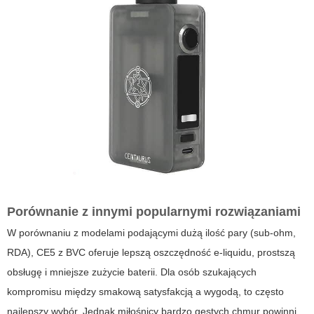
Porównanie z innymi popularnymi rozwiązaniami
W porównaniu z modelami podającymi dużą ilość pary (sub-ohm,
RDA), CE5 z BVC oferuje lepszą oszczędność e-liquidu, prostszą
obsługę i mniejsze zużycie baterii. Dla osób szukających
kompromisu między smakową satysfakcją a wygodą, to często
najlepszy wybór. Jednak miłośnicy bardzo gęstych chmur powinni