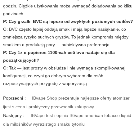
godzin. Ciężkie użytkowanie może wymagać doładowania po kilku
godzinach.
P: Czy grzałki BVC są lepsze od zwykłych poziomych coilów?
O:
BVC często lepiej oddają smak i mają lepsze nasiąkanie, co
zmniejsza ryzyko suchych gryzów. To jednak kompromis między
smakiem a produkcją pary — subiektywna preferencja.
P: Czy
1x e-papieros 1100mah ce5 bvc
nadaje się dla
początkujących?
O:
Tak — jest prosty w obsłudze i nie wymaga skomplikowanej
konfiguracji, co czyni go dobrym wyborem dla osób
rozpoczynających przygodę z waporyzacją.
Poprzedni：
IBvape Shop prezentuje najlepsze oferty atomizer
ijust s cena i praktyczny przewodnik zakupowy
Następny：
IBVape test i opinia IBVape american tobacco liquid
dla miłośników wyrazistego smaku tytoniu