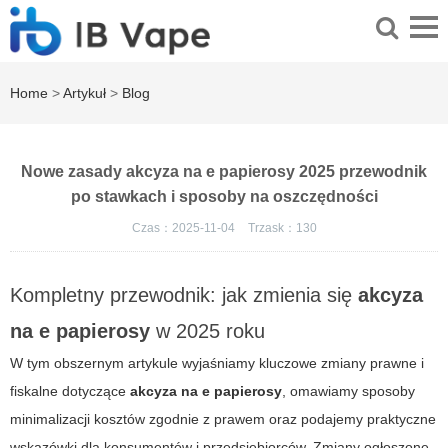
Home
>
Artykuł
>
Blog
Nowe zasady akcyza na e papierosy 2025 przewodnik
po stawkach i sposoby na oszczędności
Czas：2025-11-04
Trzask：
130
Kompletny przewodnik: jak zmienia się
akcyza
na e papierosy
w 2025 roku
W tym obszernym artykule wyjaśniamy kluczowe zmiany prawne i
fiskalne dotyczące
akcyza na e papierosy
, omawiamy sposoby
minimalizacji kosztów zgodnie z prawem oraz podajemy praktyczne
wskazówki dla konsumentów i przedsiębiorców. Zmiany ogłoszone