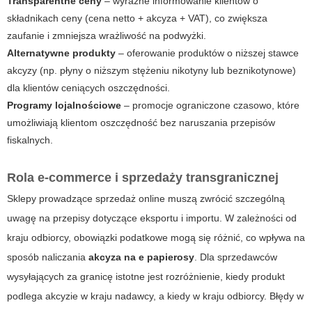
Transparentne ceny
– wyraźne informowanie klientów o
składnikach ceny (cena netto + akcyza + VAT), co zwiększa
zaufanie i zmniejsza wrażliwość na podwyżki.
Alternatywne produkty
– oferowanie produktów o niższej stawce
akcyzy (np. płyny o niższym stężeniu nikotyny lub beznikotynowe)
dla klientów ceniących oszczędności.
Programy lojalnościowe
– promocje ograniczone czasowo, które
umożliwiają klientom oszczędność bez naruszania przepisów
fiskalnych.
Rola e-commerce i sprzedaży transgranicznej
Sklepy prowadzące sprzedaż online muszą zwrócić szczególną
uwagę na przepisy dotyczące eksportu i importu. W zależności od
kraju odbiorcy, obowiązki podatkowe mogą się różnić, co wpływa na
sposób naliczania
akcyza na e papierosy
. Dla sprzedawców
wysyłających za granicę istotne jest rozróżnienie, kiedy produkt
podlega akcyzie w kraju nadawcy, a kiedy w kraju odbiorcy. Błędy w