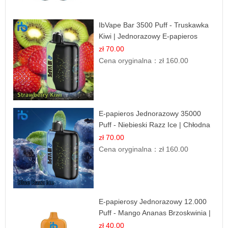
IbVape Bar 3500 Puff - Truskawka
Kiwi | Jednorazowy E-papieros
zł 70.00
Cena oryginalna：
zł 160.00
E-papieros Jednorazowy 35000
Puff - Niebieski Razz Ice | Chłodna
Malina
zł 70.00
Cena oryginalna：
zł 160.00
E-papierosy Jednorazowy 12.000
Puff - Mango Ananas Brzoskwinia |
Tropikalna Mieszanka
zł 40.00