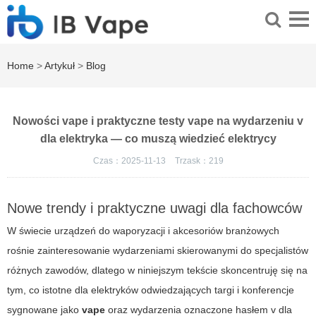
Home
>
Artykuł
>
Blog
Nowości vape i praktyczne testy vape na wydarzeniu v
dla elektryka — co muszą wiedzieć elektrycy
Czas：2025-11-13
Trzask：
219
Nowe trendy i praktyczne uwagi dla fachowców
W świecie urządzeń do waporyzacji i akcesoriów branżowych
rośnie zainteresowanie wydarzeniami skierowanymi do specjalistów
różnych zawodów, dlatego w niniejszym tekście skoncentruję się na
tym, co istotne dla elektryków odwiedzających targi i konferencje
sygnowane jako
vape
oraz wydarzenia oznaczone hasłem
v dla