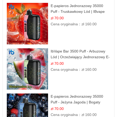
E-papieros Jednorazowy 35000
Puff - Truskawkowy Lód | IBvape
zł 70.00
Cena oryginalna：
zł 160.00
IbVape Bar 3500 Puff - Arbuzowy
Lód | Orzeźwiający Jednorazowy E-
papieros
zł 70.00
Cena oryginalna：
zł 160.00
E-papieros Jednorazowy 35000
Puff - Jeżyna Jagoda | Bogaty
Smak Leśnych Owoców
zł 70.00
Cena oryginalna：
zł 160.00