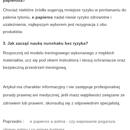
papierosa?
Chociaż niektóre źródła sugerują mniejsze ryzyko w porównaniu do
palenia tytoniu,
e papieros
nadal niesie ryzyko zdrowotne i
uzależnienia; najlepszym wyborem jest rezygnacja z obu
produktów.
3. Jak zacząć naukę nunchaku bez ryzyka?
Rozpocznij od modelu treningowego wykonanego z miękkich
materiałów, ucz się pod okiem instruktora i stosuj ochraniacze oraz
bezpieczną przestrzeń treningową.
Artykuł ma charakter informacyjny i nie zastępuje profesjonalnej
porady prawnej ani medycznej; jeśli masz wątpliwości związane ze
zdrowiem lub prawem, skonsultuj się z odpowiednim specjalistą.
Poprzedni：
e papieros a astma - czy wapowanie pogarsza
objawy astmy i co mówią badania