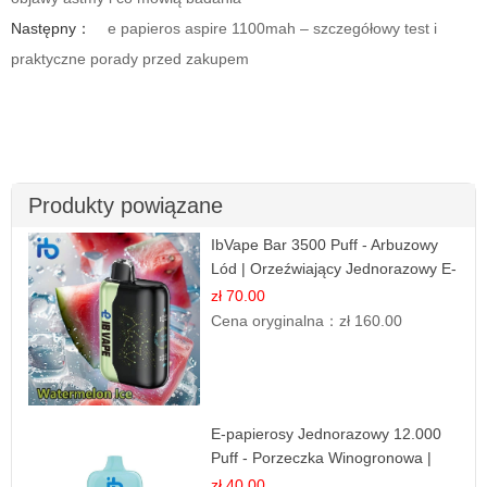
Następny：
e papieros aspire 1100mah – szczegółowy test i
praktyczne porady przed zakupem
Produkty powiązane
IbVape Bar 3500 Puff - Arbuzowy
Lód | Orzeźwiający Jednorazowy E-
papieros
zł 70.00
Cena oryginalna：
zł 160.00
E-papierosy Jednorazowy 12.000
Puff - Porzeczka Winogronowa |
Owocowa Moc
zł 40.00