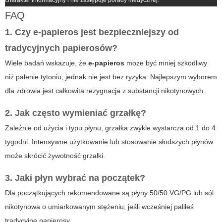
charakter informacyjny i nie zastępuje porady medycznej.
FAQ
1. Czy e-papieros jest bezpieczniejszy od
tradycyjnych papierosów?
Wiele badań wskazuje, że
e-papieros
może być mniej szkodliwy
niż palenie tytoniu, jednak nie jest bez ryzyka. Najlepszym wyborem
dla zdrowia jest całkowita rezygnacja z substancji nikotynowych.
2. Jak często wymieniać grzałkę?
Zależnie od użycia i typu płynu, grzałka zwykle wystarcza od 1 do 4
tygodni. Intensywne użytkowanie lub stosowanie słodszych płynów
może skrócić żywotność grzałki.
3. Jaki płyn wybrać na początek?
Dla początkujących rekomendowane są płyny 50/50 VG/PG lub sól
nikotynowa o umiarkowanym stężeniu, jeśli wcześniej paliłeś
tradycyjne papierosy.