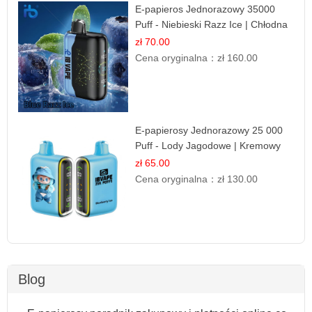
E-papieros Jednorazowy 35000
Puff - Niebieski Razz Ice | Chłodna
Malina
zł 70.00
Cena oryginalna：
zł 160.00
E-papierosy Jednorazowy 25 000
Puff - Lody Jagodowe | Kremowy
Smak
zł 65.00
Cena oryginalna：
zł 130.00
Blog