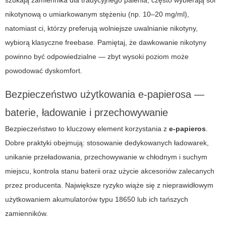
szukają zamiennika dla tradycyjnego palenia, często wybierają sól
nikotynową o umiarkowanym stężeniu (np. 10–20 mg/ml),
natomiast ci, którzy preferują wolniejsze uwalnianie nikotyny,
wybiorą klasyczne freebase. Pamiętaj, że dawkowanie nikotyny
powinno być odpowiedzialne — zbyt wysoki poziom może
powodować dyskomfort.
Bezpieczeństwo użytkowania e-papierosa —
baterie, ładowanie i przechowywanie
Bezpieczeństwo to kluczowy element korzystania z
e-papieros
.
Dobre praktyki obejmują: stosowanie dedykowanych ładowarek,
unikanie przeładowania, przechowywanie w chłodnym i suchym
miejscu, kontrola stanu baterii oraz użycie akcesoriów zalecanych
przez producenta. Największe ryzyko wiąże się z nieprawidłowym
użytkowaniem akumulatorów typu 18650 lub ich tańszych
zamienników.