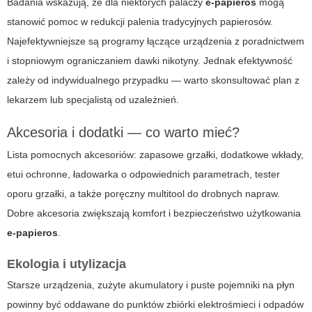
Badania wskazują, że dla niektórych palaczy
e-papieros
mogą
stanowić pomoc w redukcji palenia tradycyjnych papierosów.
Najefektywniejsze są programy łączące urządzenia z poradnictwem
i stopniowym ograniczaniem dawki nikotyny. Jednak efektywność
zależy od indywidualnego przypadku — warto skonsultować plan z
lekarzem lub specjalistą od uzależnień.
Akcesoria i dodatki — co warto mieć?
Lista pomocnych akcesoriów: zapasowe grzałki, dodatkowe wkłady,
etui ochronne, ładowarka o odpowiednich parametrach, tester
oporu grzałki, a także poręczny multitool do drobnych napraw.
Dobre akcesoria zwiększają komfort i bezpieczeństwo użytkowania
e-papieros
.
Ekologia i utylizacja
Starsze urządzenia, zużyte akumulatory i puste pojemniki na płyn
powinny być oddawane do punktów zbiórki elektrośmieci i odpadów