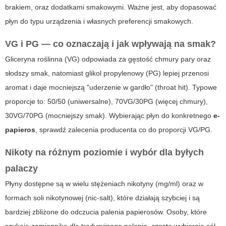
brakiem, oraz dodatkami smakowymi. Ważne jest, aby dopasować
płyn do typu urządzenia i własnych preferencji smakowych.
VG i PG — co oznaczają i jak wpływają na smak?
Gliceryna roślinna (VG) odpowiada za gęstość chmury pary oraz
słodszy smak, natomiast glikol propylenowy (PG) lepiej przenosi
aromat i daje mocniejszą "uderzenie w gardło" (throat hit). Typowe
proporcje to: 50/50 (uniwersalne), 70VG/30PG (więcej chmury),
30VG/70PG (mocniejszy smak). Wybierając płyn do konkretnego
e-
papieros
, sprawdź zalecenia producenta co do proporcji VG/PG.
Nikoty na różnym poziomie i wybór dla byłych
palaczy
Płyny dostępne są w wielu stężeniach nikotyny (mg/ml) oraz w
formach soli nikotynowej (nic-salt), które działają szybciej i są
bardziej zbliżone do odczucia palenia papierosów. Osoby, które