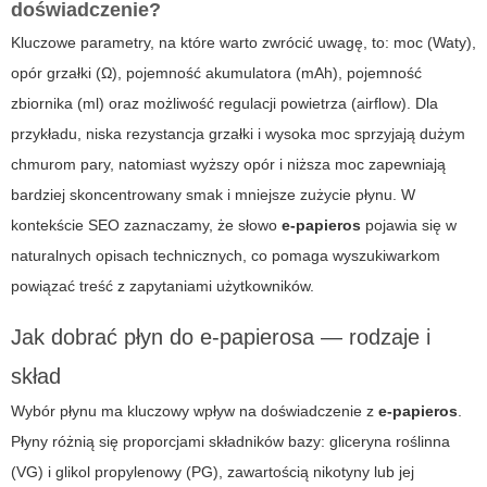
doświadczenie?
Kluczowe parametry, na które warto zwrócić uwagę, to: moc (Waty),
opór grzałki (Ω), pojemność akumulatora (mAh), pojemność
zbiornika (ml) oraz możliwość regulacji powietrza (airflow). Dla
przykładu, niska rezystancja grzałki i wysoka moc sprzyjają dużym
chmurom pary, natomiast wyższy opór i niższa moc zapewniają
bardziej skoncentrowany smak i mniejsze zużycie płynu. W
kontekście SEO zaznaczamy, że słowo
e-papieros
pojawia się w
naturalnych opisach technicznych, co pomaga wyszukiwarkom
powiązać treść z zapytaniami użytkowników.
Jak dobrać płyn do e-papierosa — rodzaje i
skład
Wybór płynu ma kluczowy wpływ na doświadczenie z
e-papieros
.
Płyny różnią się proporcjami składników bazy: gliceryna roślinna
(VG) i glikol propylenowy (PG), zawartością nikotyny lub jej