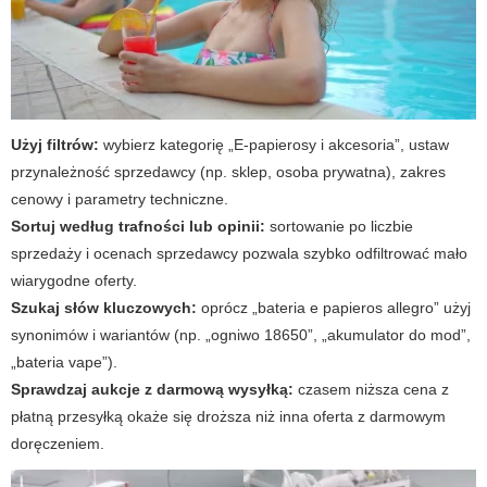
Użyj filtrów:
wybierz kategorię „E-papierosy i akcesoria”, ustaw
przynależność sprzedawcy (np. sklep, osoba prywatna), zakres
cenowy i parametry techniczne.
Sortuj według trafności lub opinii:
sortowanie po liczbie
sprzedaży i ocenach sprzedawcy pozwala szybko odfiltrować mało
wiarygodne oferty.
Szukaj słów kluczowych:
oprócz „bateria e papieros allegro” użyj
synonimów i wariantów (np. „ogniwo 18650”, „akumulator do mod”,
„bateria vape”).
Sprawdzaj aukcje z darmową wysyłką:
czasem niższa cena z
płatną przesyłką okaże się droższa niż inna oferta z darmowym
doręczeniem.