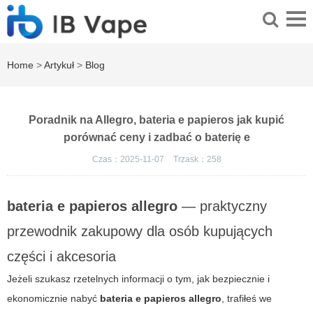
Home
>
Artykuł
>
Blog
Poradnik na Allegro, bateria e papieros jak kupić
porównać ceny i zadbać o baterię e
Czas：2025-11-07
Trzask：
258
bateria e papieros allegro
— praktyczny
przewodnik zakupowy dla osób kupujących
części i akcesoria
Jeżeli szukasz rzetelnych informacji o tym, jak bezpiecznie i
ekonomicznie nabyć
bateria e papieros allegro
, trafiłeś we