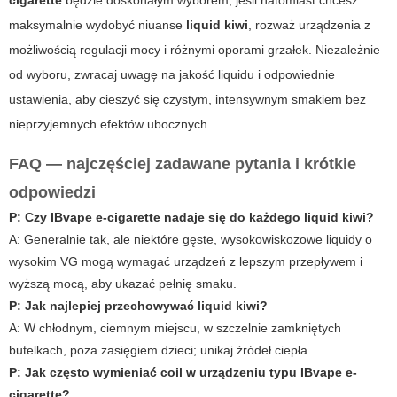
cigarette
będzie doskonałym wyborem; jeśli natomiast chcesz
maksymalnie wydobyć niuanse
liquid kiwi
, rozważ urządzenia z
możliwością regulacji mocy i różnymi oporami grzałek. Niezależnie
od wyboru, zwracaj uwagę na jakość liquidu i odpowiednie
ustawienia, aby cieszyć się czystym, intensywnym smakiem bez
nieprzyjemnych efektów ubocznych.
FAQ — najczęściej zadawane pytania i krótkie
odpowiedzi
P: Czy
IBvape e-cigarette
nadaje się do każdego
liquid kiwi
?
A: Generalnie tak, ale niektóre gęste, wysokowiskozowe liquidy o
wysokim VG mogą wymagać urządzeń z lepszym przepływem i
wyższą mocą, aby ukazać pełnię smaku.
P: Jak najlepiej przechowywać
liquid kiwi
?
A: W chłodnym, ciemnym miejscu, w szczelnie zamkniętych
butelkach, poza zasięgiem dzieci; unikaj źródeł ciepła.
P: Jak często wymieniać coil w urządzeniu typu
IBvape e-
cigarette
?