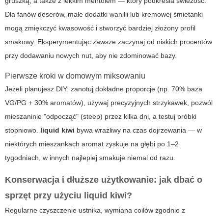
gruszką
, a także z lekkim mentolem — który podkreśla świeżość.
Dla fanów deserów, małe dodatki wanilii lub kremowej śmietanki
mogą zmiękczyć kwasowość i stworzyć bardziej złożony profil
smakowy. Eksperymentując zawsze zaczynaj od niskich procentów
przy dodawaniu nowych nut, aby nie zdominować bazy.
Pierwsze kroki w domowym miksowaniu
Jeżeli planujesz DIY: zanotuj dokładne proporcje (np. 70% baza
VG/PG + 30% aromatów), używaj precyzyjnych strzykawek, pozwól
mieszaninie "odpocząć" (steep) przez kilka dni, a testuj próbki
stopniowo.
liquid kiwi
bywa wrażliwy na czas dojrzewania — w
niektórych mieszankach aromat zyskuje na głębi po 1–2
tygodniach, w innych najlepiej smakuje niemal od razu.
Konserwacja i dłuższe użytkowanie: jak dbać o
sprzęt przy użyciu
liquid kiwi
?
Regularne czyszczenie ustnika, wymiana coilów zgodnie z