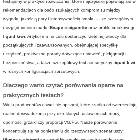
testujemy w praktyce rozwiązania, które najczęściej pojawiają się w
rekomendacjach dla osób szukających kompromisu między
wygodą, jakością pary i intensywnością smaku — ze szczególnym
uwzględnieniem marki
IBvape e-cigarette
oraz profilu smakowego
liquid kiwi
. Artykuł ma na celu dostarczyć rzetelnej wiedzy dla
początkujących i zaawansowanych, obejmującej specyfikę
urządzeń, praktyczne porady dotyczące ustawień, pielęgnacji i
bezpieczeństwa, a także szczegółowy test sensoryczny
liquid kiwi
w różnych konfiguracjach sprzętowych.
Dlaczego warto czytać porównania oparte na
praktycznych testach?
Wielu producentów chwali się opisami, które rzadko odzwierciedlają
realne doświadczenia przy określonych ustawieniach mocy,
oporności grzałki czy proporcji VG/PG. Nasze porównania
koncentrują się na odniesieniu do rzeczywistych scenariuszy:
IBvape e-cigarette
w wersji kieszonkowej kontra modele pod