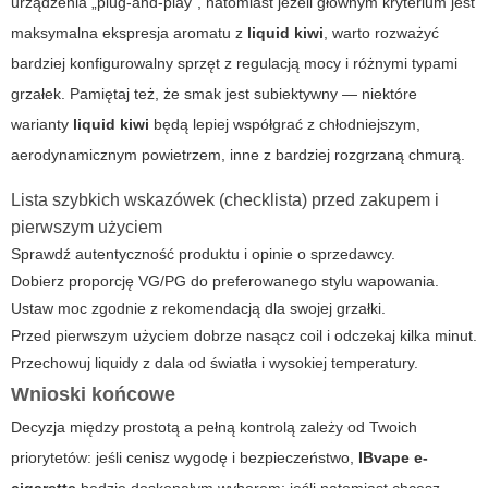
urządzenia „plug-and-play”, natomiast jeżeli głównym kryterium jest
maksymalna ekspresja aromatu z
liquid kiwi
, warto rozważyć
bardziej konfigurowalny sprzęt z regulacją mocy i różnymi typami
grzałek. Pamiętaj też, że smak jest subiektywny — niektóre
warianty
liquid kiwi
będą lepiej współgrać z chłodniejszym,
aerodynamicznym powietrzem, inne z bardziej rozgrzaną chmurą.
Lista szybkich wskazówek (checklista) przed zakupem i
pierwszym użyciem
Sprawdź autentyczność produktu i opinie o sprzedawcy.
Dobierz proporcję VG/PG do preferowanego stylu wapowania.
Ustaw moc zgodnie z rekomendacją dla swojej grzałki.
Przed pierwszym użyciem dobrze nasącz coil i odczekaj kilka minut.
Przechowuj liquidy z dala od światła i wysokiej temperatury.
Wnioski końcowe
Decyzja między prostotą a pełną kontrolą zależy od Twoich
priorytetów: jeśli cenisz wygodę i bezpieczeństwo,
IBvape e-