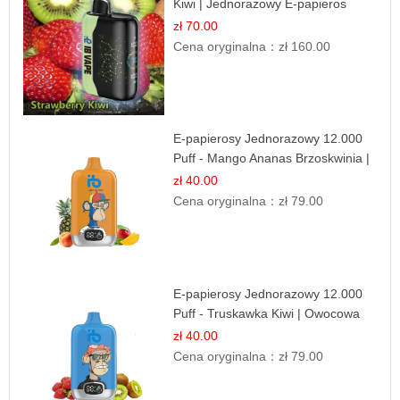
Kiwi | Jednorazowy E-papieros
zł 70.00
Cena oryginalna：
zł 160.00
E-papierosy Jednorazowy 12.000
Puff - Mango Ananas Brzoskwinia |
Tropikalna Mieszanka
zł 40.00
Cena oryginalna：
zł 79.00
E-papierosy Jednorazowy 12.000
Puff - Truskawka Kiwi | Owocowa
Równowaga
zł 40.00
Cena oryginalna：
zł 79.00