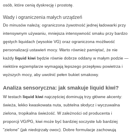
osób, które cenią dyskrecję i prostotę.
Wady i ograniczenia małych urządzeń
Do minusów należą: ograniczona żywotność jednej ładowarki przy
intensywnym używaniu, mniejsza intensywność smaku przy bardzo
gęstych liquidach (wysokie VG) oraz ograniczona możliwość
personalizacji ustawień mocy. Warto również pamiętać, że nie
każdy
liquid kiwi
będzie równie dobrze oddany w małym podzie —
niektóre egzemplarze wymagają lepszego przepływu powietrza i
wyższych mocy, aby uwolnić pełen bukiet smakowy.
Analiza sensoryczna: jak smakuje
liquid kiwi
?
W testach
liquid kiwi
najczęściej dominują trzy główne akcenty:
świeża, lekko kwaskowata nuta, subtelna słodycz i wyczuwalna
zielona, tropikalna świeżość. W zależności od producenta i
proporcji VG/PG, kiwi może być bardziej soczyste lub bardziej
"zielone" (jak niedojrzały owoc). Dobre formulacje zachowują