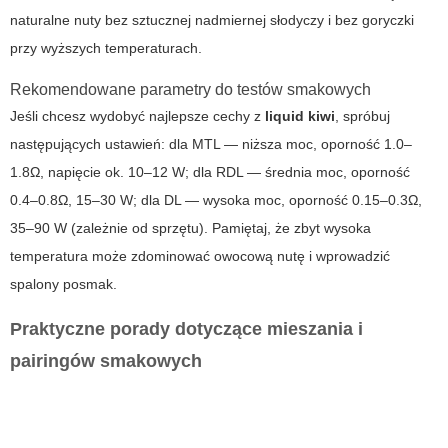
naturalne nuty bez sztucznej nadmiernej słodyczy i bez goryczki
przy wyższych temperaturach.
Rekomendowane parametry do testów smakowych
Jeśli chcesz wydobyć najlepsze cechy z
liquid kiwi
, spróbuj
następujących ustawień: dla MTL — niższa moc, oporność 1.0–
1.8Ω, napięcie ok. 10–12 W; dla RDL — średnia moc, oporność
0.4–0.8Ω, 15–30 W; dla DL — wysoka moc, oporność 0.15–0.3Ω,
35–90 W (zależnie od sprzętu). Pamiętaj, że zbyt wysoka
temperatura może zdominować owocową nutę i wprowadzić
spalony posmak.
Praktyczne porady dotyczące mieszania i
pairingów smakowych