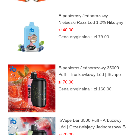
E-papierosy Jednorazowy -
Niebieski Razz Lód 1.2% Nikotyny |
Mocne Doznania
zł 40.00
Cena oryginalna：
zł 79.00
E-papieros Jednorazowy 35000
Puff - Truskawkowy Lód | IBvape
zł 70.00
Cena oryginalna：
zł 160.00
IbVape Bar 3500 Puff - Arbuzowy
Lód | Orzeźwiający Jednorazowy E-
papieros
zł 70.00