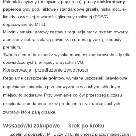
Palenik klasyczny (przejście z papierosa): prosty
elektroniczny
papieros
typu pod, niklowe / standardowe grzałki, niska moc, e-
liquidy o wyższej zawartości gliceryny roślinnej (PG/VG
dopasowane do MTL).
Miłośnik smaku: gotowy zestaw z regulacją mocy, system otwarty,
atomizer z dobrą izolacją powietrza i drobną grzałką, e-liquidy
premium.
Twórca chmur: box-mod z wysoką mocą, niskooporowe buildy (dla
doświadczonych), e-liquidy o wysokim VG.
Konserwacja i przedłużenie żywotności
Regularne czyszczenie gwintów, wymiana uszczelek, prawidłowe
napełnianie zbiornika i przechowywanie w suchym, chłodnym
miejscu to podstawy. Przy wymianie coilów przestrzegaj czasu
eksploatacji podanego przez producenta oraz unikaj suchych
zwrotów, które palą grzałkę.
Wskazówki zakupowe — krok po kroku
Zdefiniuj potrzeby: MTL czy DTL, ile chcesz płacić miesięcznie.