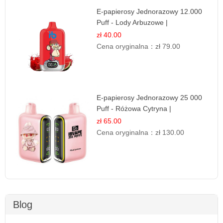
E-papierosy Jednorazowy 12.000
Puff - Lody Arbuzowe |
Orzeźwiający Smak
zł 40.00
Cena oryginalna：
zł 79.00
E-papierosy Jednorazowy 25 000
Puff - Różowa Cytryna |
Orzeźwiający Owoc
zł 65.00
Cena oryginalna：
zł 130.00
Blog