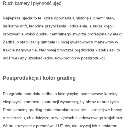
Ruch kamery i płynność ujęć
Najlepsze ujęcia to te, które opowiadają historię ruchem: stały,
delikatny drift, łagodne przybliżenia i oddalenia, a także kręgi i
orbitowanie wokół punktu centralnego stworzą profesjonalny efekt.
Zadbaj o stabilizację gimbala i unikaj gwałtownych manewrów w
trakcie nagrywania. Nagrywaj z wyższą prędkością klatek (jeśli to
możliwe) aby uzyskać ładny slow‑motion w postprodukcji.
Postprodukcja i kolor grading
Po zgraniu materiału zadbaj o kolorystykę: podstawowe korekty
ekspozycji, kontrastu i saturacji wystarczą, by obraz nabrał życia.
Profesjonalny grading doda charakteru scenie — cieplejsze barwy
o zmierzchu, chłodniejsze przy ujęciach z lodowcowego krajobrazu.
Warto korzystać z presetów i LUT‑ów, ale używaj ich z umiarem,