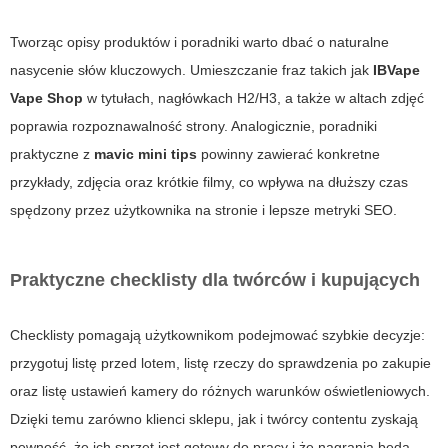
Tworząc opisy produktów i poradniki warto dbać o naturalne
nasycenie słów kluczowych. Umieszczanie fraz takich jak
IBVape
Vape Shop
w tytułach, nagłówkach H2/H3, a także w altach zdjęć
poprawia rozpoznawalność strony. Analogicznie, poradniki
praktyczne z
mavic mini tips
powinny zawierać konkretne
przykłady, zdjęcia oraz krótkie filmy, co wpływa na dłuższy czas
spędzony przez użytkownika na stronie i lepsze metryki SEO.
Praktyczne checklisty dla twórców i kupujących
Checklisty pomagają użytkownikom podejmować szybkie decyzje:
przygotuj listę przed lotem, listę rzeczy do sprawdzenia po zakupie
oraz listę ustawień kamery do różnych warunków oświetleniowych.
Dzięki temu zarówno klienci sklepu, jak i twórcy contentu zyskają
pewność, że ich sprzęt jest gotowy do pracy i że nagrania będą