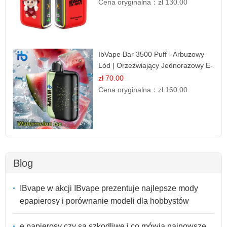
Cena oryginalna：
zł 130.00
IbVape Bar 3500 Puff - Arbuzowy
Lód | Orzeźwiający Jednorazowy E-
papieros
zł 70.00
Cena oryginalna：
zł 160.00
Blog
IBvape w akcji IBvape prezentuje najlepsze mody
epapierosy i porównanie modeli dla hobbystów
e papierosy czy są szkodliwe i co mówią najnowsze