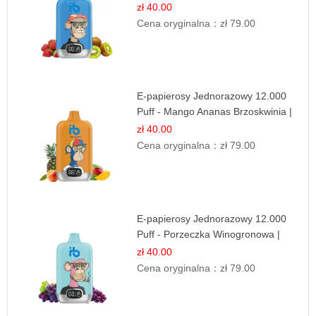
Równowaga
zł 40.00
Cena oryginalna：
zł 79.00
E-papierosy Jednorazowy 12.000
Puff - Mango Ananas Brzoskwinia |
Tropikalna Mieszanka
zł 40.00
Cena oryginalna：
zł 79.00
E-papierosy Jednorazowy 12.000
Puff - Porzeczka Winogronowa |
Owocowa Moc
zł 40.00
Cena oryginalna：
zł 79.00