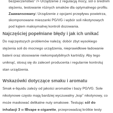
bezpieczeństwo" /> Urządzenie z regulacją mocy, sól o średnim
stężeniu, testowanie różnych smaków dla optymalnego profilu.
Zaawansowany:
Urządzenie z opcjami przepływu powietrza,
skomponowane mieszanki PG/VG i wybór soli nikotynowych
pod kątem maksymalnej kontroli dozowania.
Najczęściej popełniane błędy i jak ich unikać
Do najczęstszych problemów należą: dobór zbyt wysokiego
stężenia soli do mocnego urządzenia, nieprawidłowe ładowanie
baterii oraz stosowanie niekompatybilnych kartridży. Aby tego
uniknąć, stosuj się do zaleceń producenta i regularnie kontroluj
stan urządzenia.
Wskazówki dotyczące smaku i aromatu
Smak e-liquidu zależy od jakości aromatów i bazy PG/VG. Sole
nikotynowe często mają bardziej wyczuwalny „kop” nikotynowy, co
może maskować delikatne nuty smakowe. Testując
sól do
inhalacji 3
w
IBvape e-cigarette
, przeprowadzaj krótkie testy