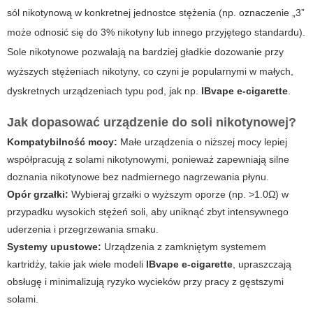
sól nikotynową w konkretnej jednostce stężenia (np. oznaczenie „3”
może odnosić się do 3% nikotyny lub innego przyjętego standardu).
Sole nikotynowe pozwalają na bardziej gładkie dozowanie przy
wyższych stężeniach nikotyny, co czyni je popularnymi w małych,
dyskretnych urządzeniach typu pod, jak np.
IBvape e-cigarette
.
Jak dopasować urządzenie do soli nikotynowej?
Kompatybilność mocy:
Małe urządzenia o niższej mocy lepiej
współpracują z solami nikotynowymi, ponieważ zapewniają silne
doznania nikotynowe bez nadmiernego nagrzewania płynu.
Opór grzałki:
Wybieraj grzałki o wyższym oporze (np. >1.0Ω) w
przypadku wysokich stężeń soli, aby uniknąć zbyt intensywnego
uderzenia i przegrzewania smaku.
Systemy upustowe:
Urządzenia z zamkniętym systemem
kartridży, takie jak wiele modeli
IBvape e-cigarette
, upraszczają
obsługę i minimalizują ryzyko wycieków przy pracy z gęstszymi
solami.