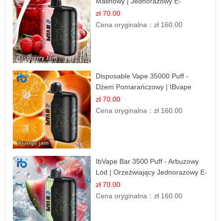
Malinowy | Jednorazowy E-
papieros
zł 70.00
Cena oryginalna：
zł 160.00
Disposable Vape 35000 Puff -
Dżem Pomarańczowy | IBvape
zł 70.00
Cena oryginalna：
zł 160.00
IbVape Bar 3500 Puff - Arbuzowy
Lód | Orzeźwiający Jednorazowy E-
papieros
zł 70.00
Cena oryginalna：
zł 160.00