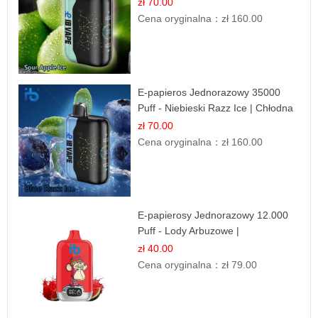
zł 70.00
Cena oryginalna：
zł 160.00
E-papieros Jednorazowy 35000
Puff - Niebieski Razz Ice | Chłodna
Malina
zł 70.00
Cena oryginalna：
zł 160.00
E-papierosy Jednorazowy 12.000
Puff - Lody Arbuzowe |
Orzeźwiający Smak
zł 40.00
Cena oryginalna：
zł 79.00