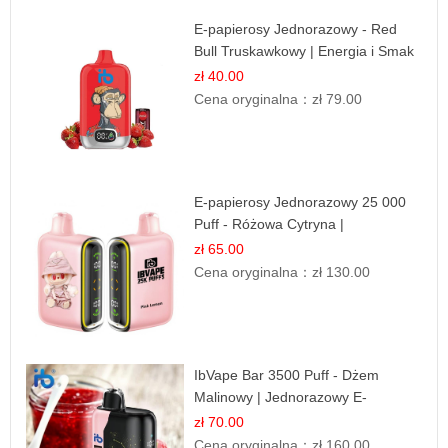
E-papierosy Jednorazowy - Red
Bull Truskawkowy | Energia i Smak
zł 40.00
Cena oryginalna：
zł 79.00
E-papierosy Jednorazowy 25 000
Puff - Różowa Cytryna |
Orzeźwiający Owoc
zł 65.00
Cena oryginalna：
zł 130.00
IbVape Bar 3500 Puff - Dżem
Malinowy | Jednorazowy E-
papieros
zł 70.00
Cena oryginalna：
zł 160.00