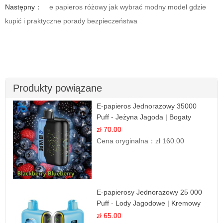
Następny：
e papieros różowy jak wybrać modny model gdzie
kupić i praktyczne porady bezpieczeństwa
Produkty powiązane
E-papieros Jednorazowy 35000
Puff - Jeżyna Jagoda | Bogaty
Smak Leśnych Owoców
zł 70.00
Cena oryginalna：
zł 160.00
E-papierosy Jednorazowy 25 000
Puff - Lody Jagodowe | Kremowy
Smak
zł 65.00