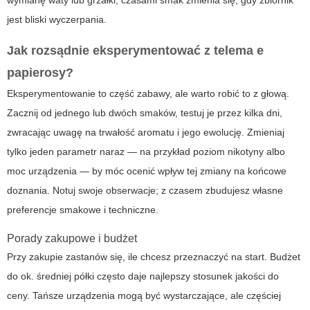
wymianę waty lub grzałki; czasami smak zmienia się, gdy zbiornik
jest bliski wyczerpania.
Jak rozsądnie eksperymentować z
telema e
papierosy
?
Eksperymentowanie to część zabawy, ale warto robić to z głową.
Zacznij od jednego lub dwóch smaków, testuj je przez kilka dni,
zwracając uwagę na trwałość aromatu i jego ewolucję. Zmieniaj
tylko jeden parametr naraz — na przykład poziom nikotyny albo
moc urządzenia — by móc ocenić wpływ tej zmiany na końcowe
doznania. Notuj swoje obserwacje; z czasem zbudujesz własne
preferencje smakowe i techniczne.
Porady zakupowe i budżet
Przy zakupie zastanów się, ile chcesz przeznaczyć na start. Budżet
do ok. średniej półki często daje najlepszy stosunek jakości do
ceny. Tańsze urządzenia mogą być wystarczające, ale częściej