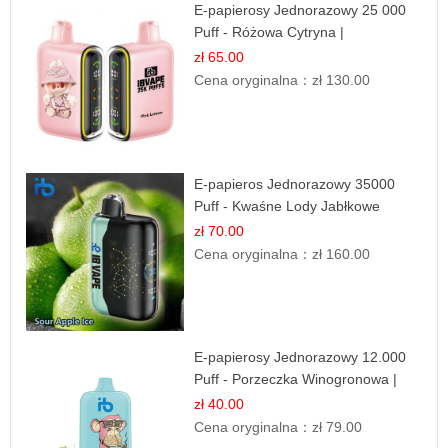
E-papierosy Jednorazowy 25 000
Puff - Różowa Cytryna |
Orzeźwiający Owoc
zł 65.00
Cena oryginalna：
zł 130.00
E-papieros Jednorazowy 35000
Puff - Kwaśne Lody Jabłkowe
zł 70.00
Cena oryginalna：
zł 160.00
E-papierosy Jednorazowy 12.000
Puff - Porzeczka Winogronowa |
Owocowa Moc
zł 40.00
Cena oryginalna：
zł 79.00