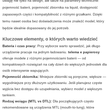
uwagę nie tylko na design, ale także na parametry techniczne:
pojemność baterii, pojemność zbiornika na liquid, dostępność
zapasowych części i kompatybilność z różnymi grzałkami. Dzięki
temu nawet osoba bez doświadczenia może znaleźć model, który
będzie idealnie dopasowany do jej potrzeb.
Kluczowe elementy, o których warto wiedzieć
Bateria i czas pracy:
Przy wyborze warto sprawdzić, jak długo
urządzenie pracuje na jednym ładowaniu.
telema e papierosy
oferuje modele z różnymi pojemnościami baterii — od
kompaktowych rozwiązań na cały dzień do większych jednostek dla
osób intensywnie wapujących.
Pojemność zbiornika:
Mniejsze zbiorniki są poręczne, większe —
wygodniejsze przy dłuższym użytkowaniu. Jeśli planujesz częste
wyjścia bez dostępu do uzupełniania, wybierz model z większym
tankiem.
Rodzaj wciągu (MTL vs DTL):
Dla początkujących często
rekomendowane są urządzenia MTL (mouth-to-lung), które