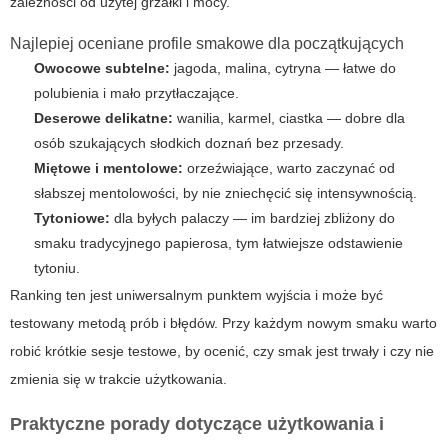
zależności od użytej grzałki i mocy.
Najlepiej oceniane profile smakowe dla początkujących
Owocowe subtelne:
jagoda, malina, cytryna — łatwe do
polubienia i mało przytłaczające.
Deserowe delikatne:
wanilia, karmel, ciastka — dobre dla
osób szukających słodkich doznań bez przesady.
Miętowe i mentolowe:
orzeźwiające, warto zaczynać od
słabszej mentolowości, by nie zniechęcić się intensywnością.
Tytoniowe:
dla byłych palaczy — im bardziej zbliżony do
smaku tradycyjnego papierosa, tym łatwiejsze odstawienie
tytoniu.
Ranking ten jest uniwersalnym punktem wyjścia i może być
testowany metodą prób i błędów. Przy każdym nowym smaku warto
robić krótkie sesje testowe, by ocenić, czy smak jest trwały i czy nie
zmienia się w trakcie użytkowania.
Praktyczne porady dotyczące użytkowania i