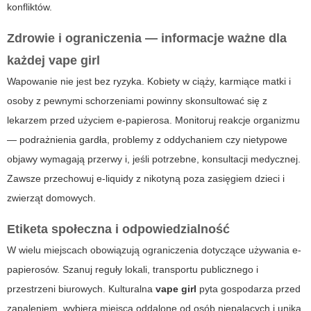
konfliktów.
Zdrowie i ograniczenia — informacje ważne dla
każdej
vape girl
Wapowanie nie jest bez ryzyka. Kobiety w ciąży, karmiące matki i
osoby z pewnymi schorzeniami powinny skonsultować się z
lekarzem przed użyciem e-papierosa. Monitoruj reakcje organizmu
— podrażnienia gardła, problemy z oddychaniem czy nietypowe
objawy wymagają przerwy i, jeśli potrzebne, konsultacji medycznej.
Zawsze przechowuj e-liquidy z nikotyną poza zasięgiem dzieci i
zwierząt domowych.
Etiketa społeczna i odpowiedzialność
W wielu miejscach obowiązują ograniczenia dotyczące używania e-
papierosów. Szanuj reguły lokali, transportu publicznego i
przestrzeni biurowych. Kulturalna
vape girl
pyta gospodarza przed
zapaleniem, wybiera miejsca oddalone od osób niepalących i unika