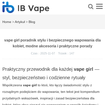
Home
>
Artykuł
>
Blog
vape girl poradnik stylu i bezpiecznego wapowania dla
kobiet, modne akcesoria i praktyczne porady
Czas：2025-11-07
Trzask：
147
Praktyczny przewodnik dla każdej
vape girl
—
styl, bezpieczeństwo i codzienne rytuały
Współczesna
vape girl
to ktoś, kto łączy świadomość stylu z
rozsądnym podejściem do wapowania; ten tekst jest kompendium
przydatnych wskazówek, inspiracji i zasad bezpieczeństwa dla
kobiet, które chcą cieszyć się wapowaniem w sposób świadomy i