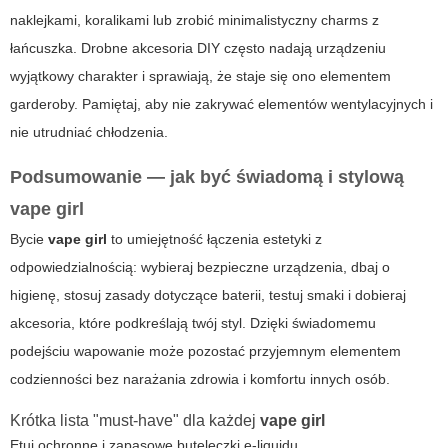
naklejkami, koralikami lub zrobić minimalistyczny charms z
łańcuszka. Drobne akcesoria DIY często nadają urządzeniu
wyjątkowy charakter i sprawiają, że staje się ono elementem
garderoby. Pamiętaj, aby nie zakrywać elementów wentylacyjnych i
nie utrudniać chłodzenia.
Podsumowanie — jak być świadomą i stylową
vape girl
Bycie
vape girl
to umiejętność łączenia estetyki z
odpowiedzialnością: wybieraj bezpieczne urządzenia, dbaj o
higienę, stosuj zasady dotyczące baterii, testuj smaki i dobieraj
akcesoria, które podkreślają twój styl. Dzięki świadomemu
podejściu wapowanie może pozostać przyjemnym elementem
codzienności bez narażania zdrowia i komfortu innych osób.
Krótka lista "must-have" dla każdej
vape girl
Etui ochronne i zapasowe buteleczki e-liquidu.