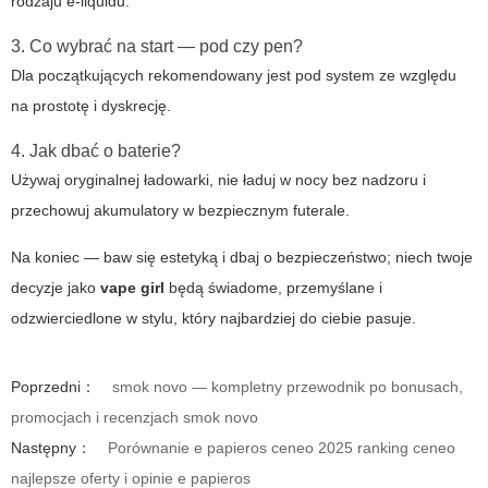
rodzaju e-liquidu.
3. Co wybrać na start — pod czy pen?
Dla początkujących rekomendowany jest pod system ze względu
na prostotę i dyskrecję.
4. Jak dbać o baterie?
Używaj oryginalnej ładowarki, nie ładuj w nocy bez nadzoru i
przechowuj akumulatory w bezpiecznym futerale.
Na koniec — baw się estetyką i dbaj o bezpieczeństwo; niech twoje
decyzje jako
vape girl
będą świadome, przemyślane i
odzwierciedlone w stylu, który najbardziej do ciebie pasuje.
Poprzedni：
smok novo — kompletny przewodnik po bonusach,
promocjach i recenzjach smok novo
Następny：
Porównanie e papieros ceneo 2025 ranking ceneo
najlepsze oferty i opinie e papieros