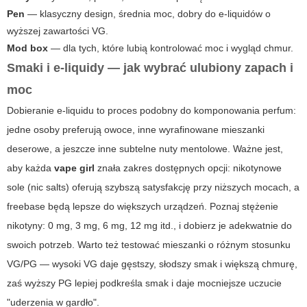
Pen
— klasyczny design, średnia moc, dobry do e-liquidów o
wyższej zawartości VG.
Mod box
— dla tych, które lubią kontrolować moc i wygląd chmur.
Smaki i e-liquidy — jak wybrać ulubiony zapach i
moc
Dobieranie e-liquidu to proces podobny do komponowania perfum:
jedne osoby preferują owoce, inne wyrafinowane mieszanki
deserowe, a jeszcze inne subtelne nuty mentolowe. Ważne jest,
aby każda
vape girl
znała zakres dostępnych opcji: nikotynowe
sole (nic salts) oferują szybszą satysfakcję przy niższych mocach, a
freebase będą lepsze do większych urządzeń. Poznaj stężenie
nikotyny: 0 mg, 3 mg, 6 mg, 12 mg itd., i dobierz je adekwatnie do
swoich potrzeb. Warto też testować mieszanki o różnym stosunku
VG/PG — wysoki VG daje gęstszy, słodszy smak i większą chmurę,
zaś wyższy PG lepiej podkreśla smak i daje mocniejsze uczucie
"uderzenia w gardło".