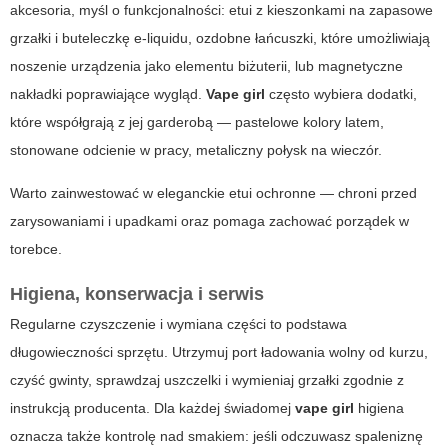
akcesoria, myśl o funkcjonalności: etui z kieszonkami na zapasowe
grzałki i buteleczkę e-liquidu, ozdobne łańcuszki, które umożliwiają
noszenie urządzenia jako elementu biżuterii, lub magnetyczne
nakładki poprawiające wygląd.
Vape girl
często wybiera dodatki,
które współgrają z jej garderobą — pastelowe kolory latem,
stonowane odcienie w pracy, metaliczny połysk na wieczór.
Warto zainwestować w eleganckie etui ochronne — chroni przed
zarysowaniami i upadkami oraz pomaga zachować porządek w
torebce.
Higiena, konserwacja i serwis
Regularne czyszczenie i wymiana części to podstawa
długowieczności sprzętu. Utrzymuj port ładowania wolny od kurzu,
czyść gwinty, sprawdzaj uszczelki i wymieniaj grzałki zgodnie z
instrukcją producenta. Dla każdej świadomej
vape girl
higiena
oznacza także kontrolę nad smakiem: jeśli odczuwasz spaleniznę