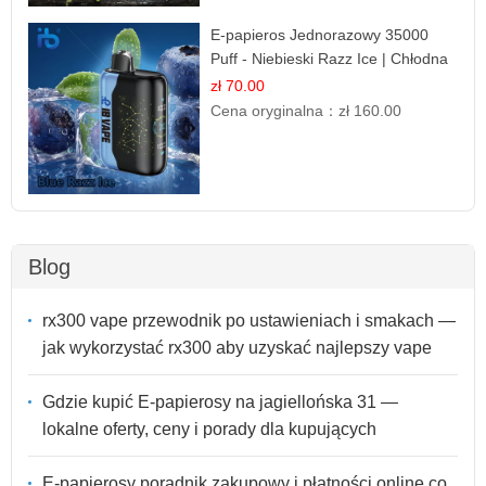
E-papieros Jednorazowy 35000
Puff - Niebieski Razz Ice | Chłodna
Malina
zł 70.00
Cena oryginalna：
zł 160.00
Blog
rx300 vape przewodnik po ustawieniach i smakach —
jak wykorzystać rx300 aby uzyskać najlepszy vape
Gdzie kupić E-papierosy na jagiellońska 31 —
lokalne oferty, ceny i porady dla kupujących
E-papierosy poradnik zakupowy i płatności online co