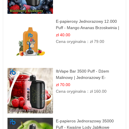
E-papierosy Jednorazowy 12.000
Puff - Mango Ananas Brzoskwinia |
Tropikalna Mieszanka
zł 40.00
Cena oryginalna：
zł 79.00
IbVape Bar 3500 Puff - Dżem
Malinowy | Jednorazowy E-
papieros
zł 70.00
Cena oryginalna：
zł 160.00
E-papieros Jednorazowy 35000
Puff - Kwaśne Lody Jabłkowe