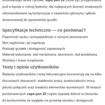
stosowanego tanku i grzałki.
Vape pen 22
może być przygotowany
pod e-liquidy o różnej lepkości; dla najlepszych doznań smakowych
rekomendowane są kompozycje o zawartości gliceryny i glikolu
dostosowanej do parametrów grzałki.
Specyfikacje techniczne — co porównać?
Pojemność tanku i kompatybilność z różnymi atomizerami
Moc wyjściowa i jej regulacja
Rodzaje grzałek i dostępność zapasowych
Materiał wykonania: stal nierdzewna, aluminium, stal powlekana
Wymiary i masa urządzenia
Testy i opinie użytkowników
Badania użytkowników i testy laboratoryjne koncentrują się na kilku
kluczowych obszarach: stabilności pracy, powtarzalności mocy,
jakości połączeń oraz trwałości elementów wymiennych. W testach
porównawczych
vape pen 22
często wypada dobrze w stosunku
do konkurentów ze względu na prostotę serwisu i dostępność