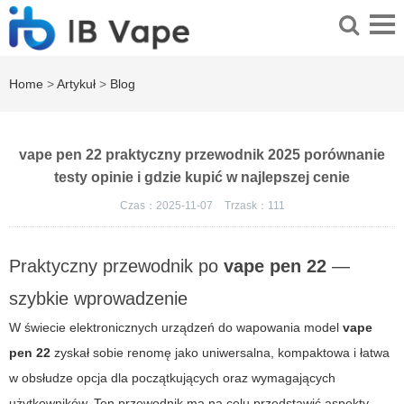
Home
>
Artykuł
>
Blog
vape pen 22 praktyczny przewodnik 2025 porównanie
testy opinie i gdzie kupić w najlepszej cenie
Czas：2025-11-07
Trzask：
111
Praktyczny przewodnik po
vape pen 22
—
szybkie wprowadzenie
W świecie elektronicznych urządzeń do wapowania model
vape
pen 22
zyskał sobie renomę jako uniwersalna, kompaktowa i łatwa
w obsłudze opcja dla początkujących oraz wymagających
użytkowników. Ten przewodnik ma na celu przedstawić aspekty