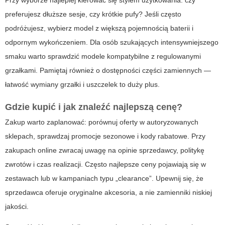
Przy wyborze najlepiej kierować się stylem użytkowania: czy
preferujesz dłuższe sesje, czy krótkie pufy? Jeśli często
podróżujesz, wybierz model z większą pojemnością baterii i
odpornym wykończeniem. Dla osób szukających intensywniejszego
smaku warto sprawdzić modele kompatybilne z regulowanymi
grzałkami. Pamiętaj również o dostępności części zamiennych —
łatwość wymiany grzałki i uszczelek to duży plus.
Gdzie kupić i jak znaleźć najlepszą cenę?
Zakup warto zaplanować: porównuj oferty w autoryzowanych
sklepach, sprawdzaj promocje sezonowe i kody rabatowe. Przy
zakupach online zwracaj uwagę na opinie sprzedawcy, politykę
zwrotów i czas realizacji. Często najlepsze ceny pojawiają się w
zestawach lub w kampaniach typu „clearance”. Upewnij się, że
sprzedawca oferuje oryginalne akcesoria, a nie zamienniki niskiej
jakości.