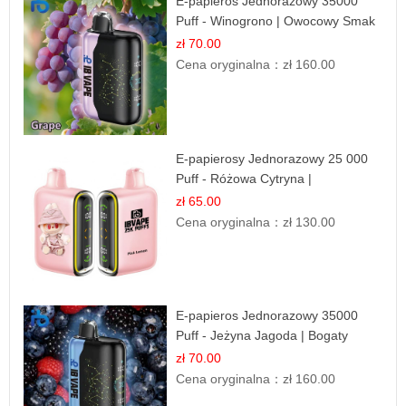
E-papieros Jednorazowy 35000
Puff - Winogrono | Owocowy Smak
zł 70.00
Cena oryginalna：
zł 160.00
E-papierosy Jednorazowy 25 000
Puff - Różowa Cytryna |
Orzeźwiający Owoc
zł 65.00
Cena oryginalna：
zł 130.00
E-papieros Jednorazowy 35000
Puff - Jeżyna Jagoda | Bogaty
Smak Leśnych Owoców
zł 70.00
Cena oryginalna：
zł 160.00