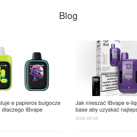
Blog
stuje e papieros bulgocze
Jak mieszać IBvape e-liqu
, dlaczego IBvape
base aby uzyskać najle
opularność wśród
2026-08-05
w vapingu