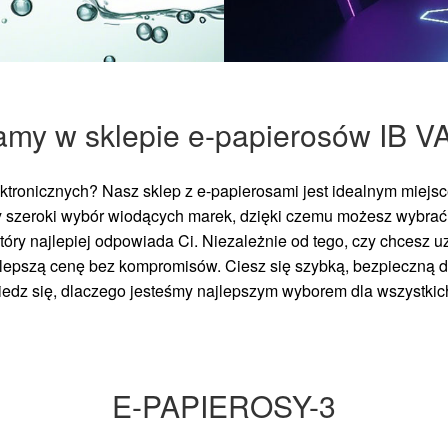
amy w sklepie e-papierosów IB V
tronicznych? Nasz sklep z e-papierosami jest idealnym miejsce
 szeroki wybór wiodących marek, dzięki czemu możesz wybra
który najlepiej odpowiada Ci. Niezależnie od tego, czy chcesz
ajlepszą cenę bez kompromisów. Ciesz się szybką, bezpieczną
wiedz się, dlaczego jesteśmy najlepszym wyborem dla wszystki
E-PAPIEROSY-3