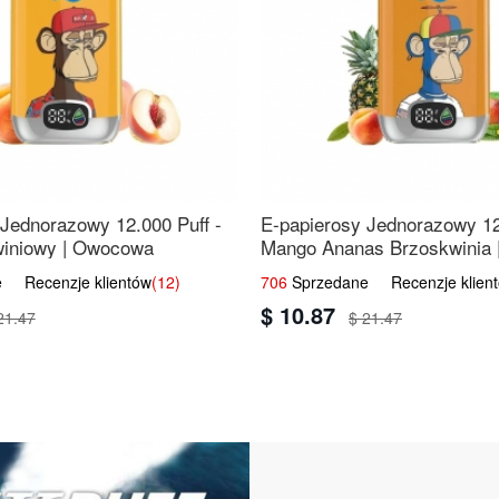
 Jednorazowy 12.000 Puff -
E-papierosy Jednorazowy 12
iniowy | Owocowa
Mango Ananas Brzoskwinia |
Mieszanka
 Recenzje klientów
(12)
706
Sprzedane Recenzje klien
$ 10.87
21.47
$ 21.47