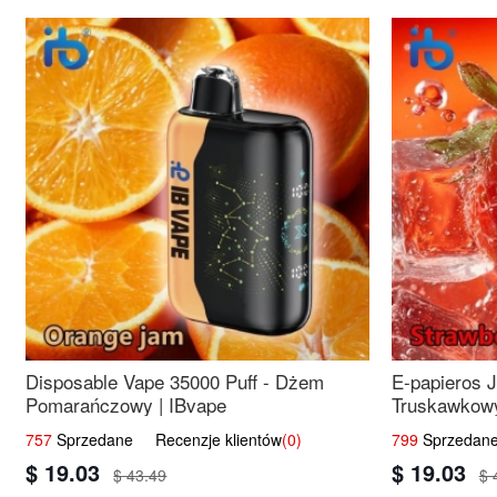
Disposable Vape 35000 Puff - Dżem
E-papieros 
Pomarańczowy | IBvape
Truskawkowy
757
Sprzedane Recenzje klientów
(0)
799
Sprzedane
$ 19.03
$ 19.03
$ 43.49
$ 