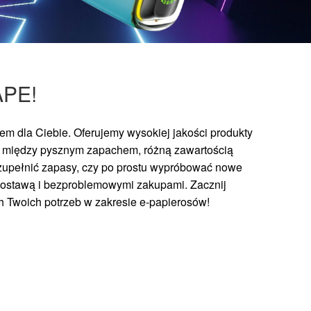
APE!
m dla Ciebie. Oferujemy wysokiej jakości produkty
ć między pysznym zapachem, różną zawartością
 uzupełnić zapasy, czy po prostu wypróbować nowe
 dostawą i bezproblemowymi zakupami. Zacznij
ch Twoich potrzeb w zakresie e-papierosów!