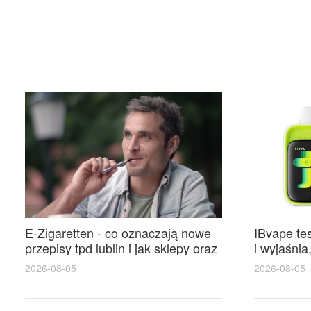
E-Zigaretten - co oznaczają nowe
IBvape te
przepisy tpd lublin i jak sklepy oraz
i wyjaśnia
użytkownicy powinni się
zdobywa p
2026-08-05
2026-08-05
przygotować
miłośnikó