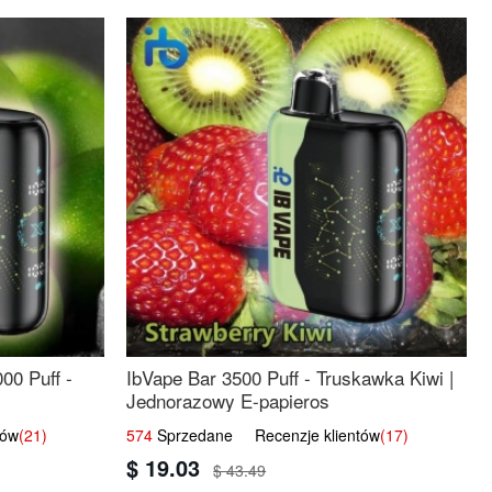
00 Puff -
IbVape Bar 3500 Puff - Truskawka Kiwi |
Jednorazowy E-papieros
tów
(21)
574
Sprzedane Recenzje klientów
(17)
$ 19.03
$ 43.49