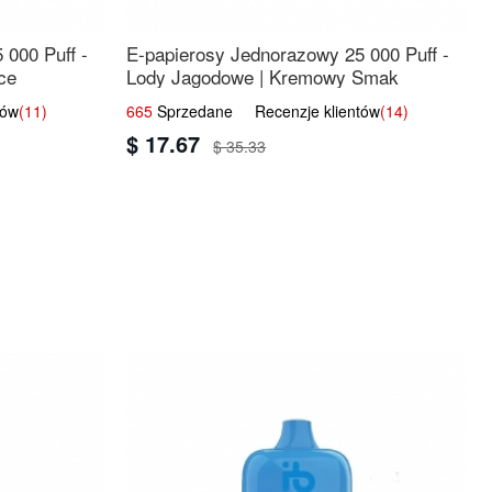
 000 Puff -
E-papierosy Jednorazowy 25 000 Puff -
ce
Lody Jagodowe | Kremowy Smak
tów
(11)
665
Sprzedane Recenzje klientów
(14)
$ 17.67
$ 35.33