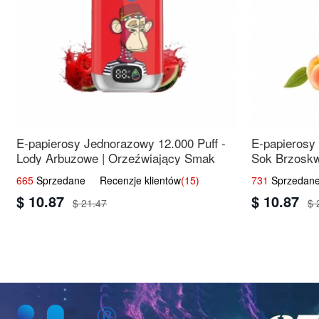
E-papierosy Jednorazowy 12.000 Puff -
E-papierosy
Lody Arbuzowe | Orzeźwiający Smak
Sok Brzoskw
Świeżość
665
Sprzedane Recenzje klientów
(15)
731
Sprzedane
$ 10.87
$ 10.87
$ 21.47
$ 