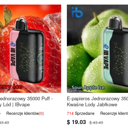
Jednorazowy 35000 Puff -
E-papieros Jednorazowy 350
 Lód | IBvape
Kwaśne Lody Jabłkowe
 Recenzje klientów
(0)
714
Sprzedane Recenzje klien
$ 19.03
43.49
$ 43.49