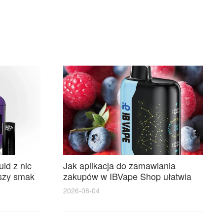
id z nic
Jak aplikacja do zamawiania
pszy smak
zakupów w IBVape Shop ułatwia
szybkie zakupy i realne
2026-08-04
oszczędności