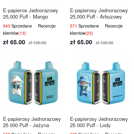
E-papieros Jednorazowy
E-papierosy Jednorazowy
25,000 Puff - Mango
25,000 Puff - Arbuzowy
Ananas | Tropikalny Smak
Lód | Orzeźwiający Smak
543
Sprzedane Recenzje
571
Sprzedane Recenzje
klientów
(13)
klientów
(23)
zł 65.00
zł 65.00
zł 130.00
zł 130.00
E-papierosy Jednorazowy
E-papierosy Jednorazowy
25 000 Puff - Jeżyna
25 000 Puff - Lody
Jagoda | Leśne Owoce
Jagodowe | Kremowy