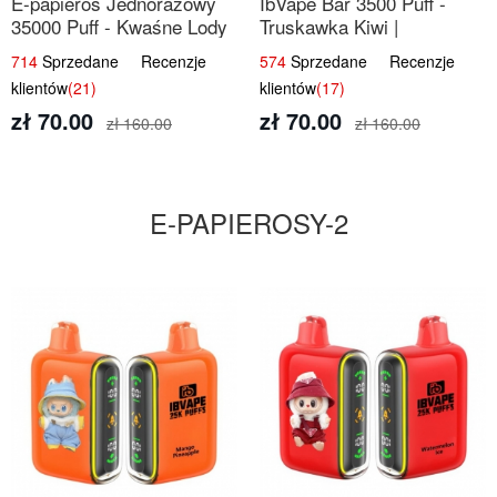
E-papieros Jednorazowy
IbVape Bar 3500 Puff -
35000 Puff - Kwaśne Lody
Truskawka Kiwi |
Jabłkowe
Jednorazowy E-papieros
714
Sprzedane Recenzje
574
Sprzedane Recenzje
klientów
(21)
klientów
(17)
zł 70.00
zł 70.00
zł 160.00
zł 160.00
E-PAPIEROSY-2