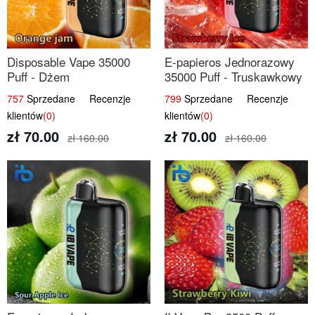
Disposable Vape 35000
E-papieros Jednorazowy
Puff - Dżem
35000 Puff - Truskawkowy
Pomarańczowy | IBvape
Lód | IBvape
757
Sprzedane Recenzje
799
Sprzedane Recenzje
klientów
(0)
klientów
(0)
zł 70.00
zł 70.00
zł 160.00
zł 160.00