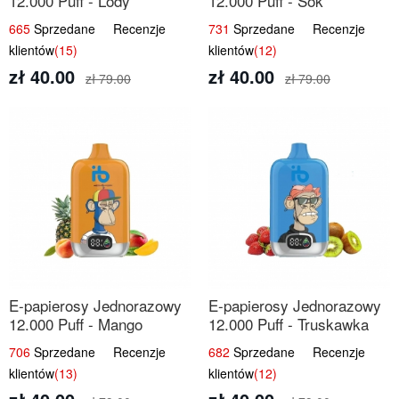
12.000 Puff - Lody
12.000 Puff - Sok
Arbuzowe | Orzeźwiający
Brzoskwiniowy | Owocowa
665
Sprzedane Recenzje
731
Sprzedane Recenzje
Smak
Świeżość
klientów
(15)
klientów
(12)
zł 40.00
zł 40.00
zł 79.00
zł 79.00
E-papierosy Jednorazowy
E-papierosy Jednorazowy
12.000 Puff - Mango
12.000 Puff - Truskawka
Ananas Brzoskwinia |
Kiwi | Owocowa
706
Sprzedane Recenzje
682
Sprzedane Recenzje
Tropikalna Mieszanka
Równowaga
klientów
(13)
klientów
(12)