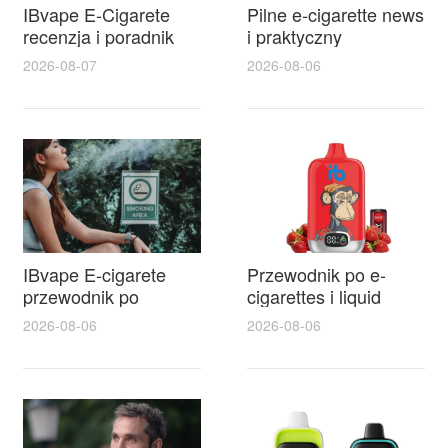
IBvape E-Cigarete
Pilne e-cigarette news
recenzja i poradnik
i praktyczny
zakupowy z
przewodnik po e
2026-08-07
2026-08-06
porównaniem funkcji
papierosy
oraz smoke stick v8
jednorazowe dla
cena i najlepsze
początkujących
oferty
IBvape E-cigarete
Przewodnik po e-
przewodnik po
cigarettes i liquid
modelach i
kawa dla
2026-08-06
2026-08-06
akcesoriach oraz
początkujących —
najlepsze oferty
wybór smaków, mocy
akumulatory
i bezpieczeństwa
siemianowice na
każdą kieszeń