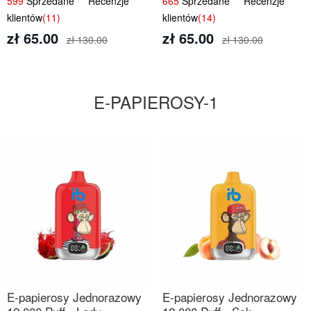
599
Sprzedane Recenzje
665
Sprzedane Recenzje
Smak
klientów
(11)
klientów
(14)
zł 65.00
zł 65.00
zł 130.00
zł 130.00
E-PAPIEROSY-1
E-papierosy Jednorazowy
E-papierosy Jednorazowy