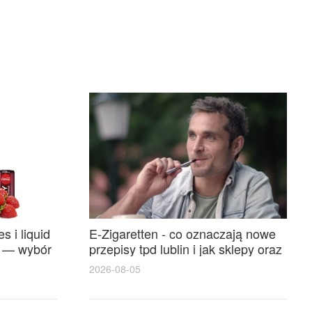
s i liquid
E-Zigaretten - co oznaczają nowe
h — wybór
przepisy tpd lublin i jak sklepy oraz
zeństwa
użytkownicy powinni się
2026-08-05
przygotować