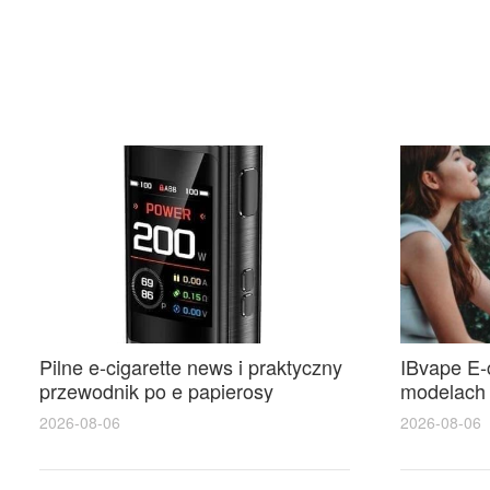
Pilne e-cigarette news i praktyczny
IBvape E-
przewodnik po e papierosy
modelach 
jednorazowe dla początkujących
najlepsze 
2026-08-06
2026-08-06
siemianow