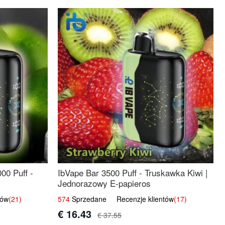
00 Puff -
IbVape Bar 3500 Puff - Truskawka Kiwi |
Jednorazowy E-papieros
tów
(21)
574
Sprzedane Recenzje klientów
(17)
€ 16.43
€ 37.55