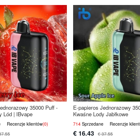
Jednorazowy 35000 Puff -
E-papieros Jednorazowy 350
 Lód | IBvape
Kwaśne Lody Jabłkowe
 Recenzje klientów
(0)
714
Sprzedane Recenzje klien
€ 16.43
37.55
€ 37.55