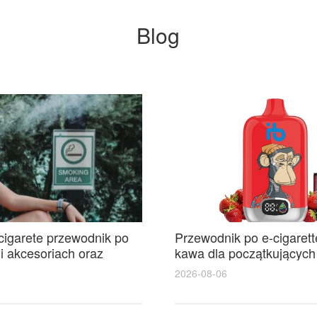
Blog
cigarete przewodnik po
Przewodnik po e-cigarette
i akcesoriach oraz
kawa dla początkującyc
oferty akumulatory
smaków, mocy i bezpiec
2026-08-06
ice na każdą kieszeń