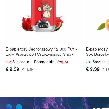
E-papierosy Jednorazowy 12.000 Puff -
E-papierosy
Lody Arbuzowe | Orzeźwiający Smak
Sok Brzoskw
Świeżość
665
Sprzedane Recenzje klientów
(15)
731
Sprzedane
€ 9.39
€ 9.39
€ 18.54
€ 1