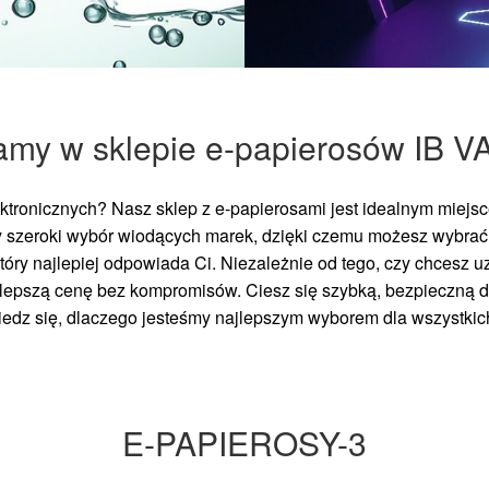
amy w sklepie e-papierosów IB V
tronicznych? Nasz sklep z e-papierosami jest idealnym miejsce
 szeroki wybór wiodących marek, dzięki czemu możesz wybra
który najlepiej odpowiada Ci. Niezależnie od tego, czy chcesz
ajlepszą cenę bez kompromisów. Ciesz się szybką, bezpieczną
wiedz się, dlaczego jesteśmy najlepszym wyborem dla wszystki
E-PAPIEROSY-3