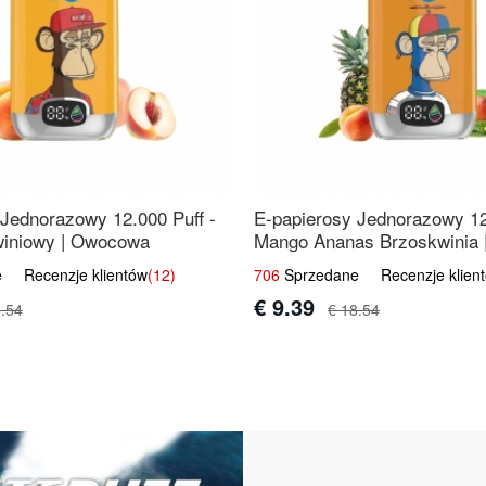
 Jednorazowy 12.000 Puff -
E-papierosy Jednorazowy 12
iniowy | Owocowa
Mango Ananas Brzoskwinia |
Mieszanka
 Recenzje klientów
(12)
706
Sprzedane Recenzje klien
€ 9.39
8.54
€ 18.54