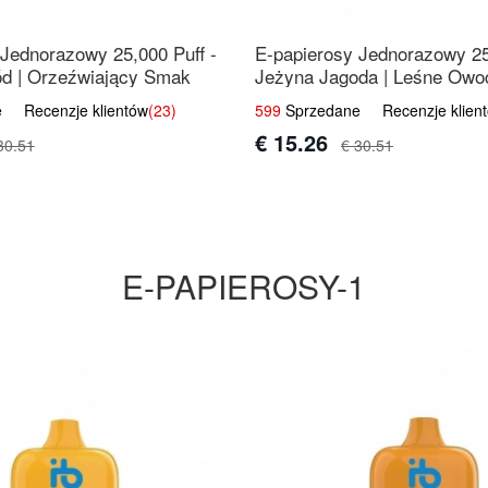
 Jednorazowy 25,000 Puff -
E-papierosy Jednorazowy 25
d | Orzeźwiający Smak
Jeżyna Jagoda | Leśne Owo
 Recenzje klientów
(23)
599
Sprzedane Recenzje klien
€ 15.26
30.51
€ 30.51
E-PAPIEROSY-1