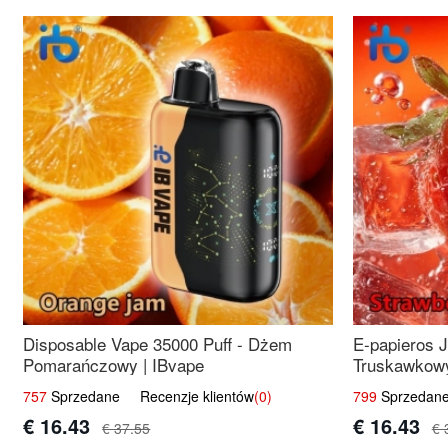
Disposable Vape 35000 Puff - Dżem
E-papieros 
Pomarańczowy | IBvape
Truskawkowy
757
Sprzedane Recenzje klientów
(0)
799
Sprzedane
€ 16.43
€ 16.43
€ 37.55
€ 