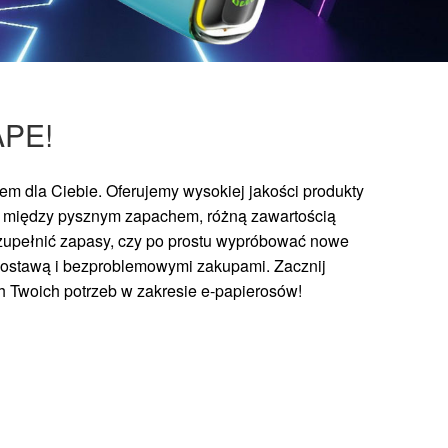
APE!
m dla Ciebie. Oferujemy wysokiej jakości produkty
ć między pysznym zapachem, różną zawartością
 uzupełnić zapasy, czy po prostu wypróbować nowe
 dostawą i bezproblemowymi zakupami. Zacznij
ch Twoich potrzeb w zakresie e-papierosów!