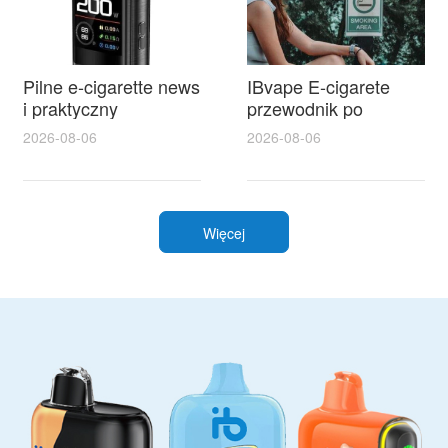
Pilne e-cigarette news
IBvape E-cigarete
i praktyczny
przewodnik po
przewodnik po e
modelach i
2026-08-06
2026-08-06
papierosy
akcesoriach oraz
jednorazowe dla
najlepsze oferty
początkujących
akumulatory
siemianowice na
Więcej
każdą kieszeń