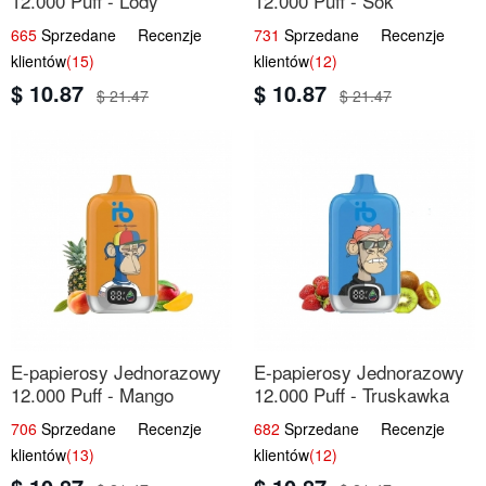
12.000 Puff - Lody
12.000 Puff - Sok
Arbuzowe | Orzeźwiający
Brzoskwiniowy | Owocowa
665
Sprzedane Recenzje
731
Sprzedane Recenzje
Smak
Świeżość
klientów
(15)
klientów
(12)
$ 10.87
$ 10.87
$ 21.47
$ 21.47
E-papierosy Jednorazowy
E-papierosy Jednorazowy
12.000 Puff - Mango
12.000 Puff - Truskawka
Ananas Brzoskwinia |
Kiwi | Owocowa
706
Sprzedane Recenzje
682
Sprzedane Recenzje
Tropikalna Mieszanka
Równowaga
klientów
(13)
klientów
(12)