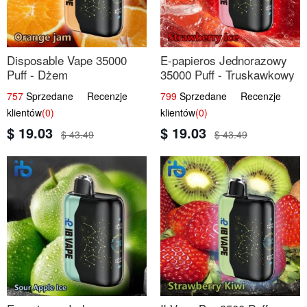
Disposable Vape 35000
E-papieros Jednorazowy
Puff - Dżem
35000 Puff - Truskawkowy
Pomarańczowy | IBvape
Lód | IBvape
757
Sprzedane Recenzje
799
Sprzedane Recenzje
klientów
(0)
klientów
(0)
$ 19.03
$ 19.03
$ 43.49
$ 43.49