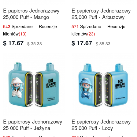
E-papieros Jednorazowy
E-papierosy Jednorazowy
25,000 Puff - Mango
25,000 Puff - Arbuzowy
Ananas | Tropikalny Smak
Lód | Orzeźwiający Smak
543
Sprzedane Recenzje
571
Sprzedane Recenzje
klientów
(13)
klientów
(23)
$ 17.67
$ 17.67
$ 35.33
$ 35.33
E-papierosy Jednorazowy
E-papierosy Jednorazowy
25 000 Puff - Jeżyna
25 000 Puff - Lody
Jagoda | Leśne Owoce
Jagodowe | Kremowy