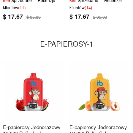
599
Sprzedane Recenzje
665
Sprzedane Recenzje
Smak
klientów
(11)
klientów
(14)
$ 17.67
$ 17.67
$ 35.33
$ 35.33
E-PAPIEROSY-1
E-papierosy Jednorazowy
E-papierosy Jednorazowy