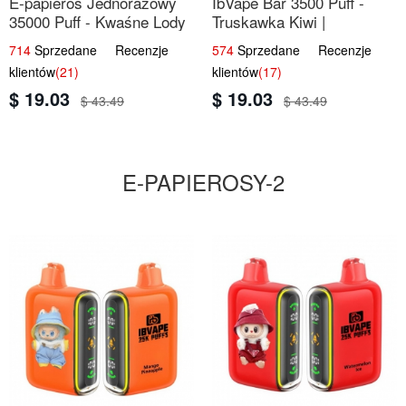
E-papieros Jednorazowy
IbVape Bar 3500 Puff -
35000 Puff - Kwaśne Lody
Truskawka Kiwi |
Jabłkowe
Jednorazowy E-papieros
714
Sprzedane Recenzje
574
Sprzedane Recenzje
klientów
(21)
klientów
(17)
$ 19.03
$ 19.03
$ 43.49
$ 43.49
E-PAPIEROSY-2