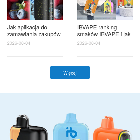
Jak aplikacja do
IBVAPE ranking
zamawiania zakupów
smaków IBVAPE i jak
w IBVape Shop
wybrać najlepszy
2026-08-04
2026-08-04
ułatwia szybkie
tytoń do sziszy
zakupy i realne
oszczędności
Więcej