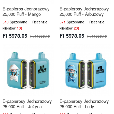
E-papieros Jednorazowy
E-papierosy Jednorazowy
25,000 Puff - Mango
25,000 Puff - Arbuzowy
Ananas | Tropikalny Smak
Lód | Orzeźwiający Smak
543
Sprzedane Recenzje
571
Sprzedane Recenzje
klientów
(13)
klientów
(23)
Ft 5978.05
Ft 5978.05
Ft 11956.10
Ft 11956.10
E-papierosy Jednorazowy
E-papierosy Jednorazowy
25 000 Puff - Jeżyna
25 000 Puff - Lody
Jagoda | Leśne Owoce
Jagodowe | Kremowy