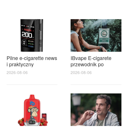
Pilne e-cigarette news
IBvape E-cigarete
i praktyczny
przewodnik po
przewodnik po e
modelach i
2026-08-06
2026-08-06
papierosy
akcesoriach oraz
jednorazowe dla
najlepsze oferty
początkujących
akumulatory
siemianowice na
każdą kieszeń