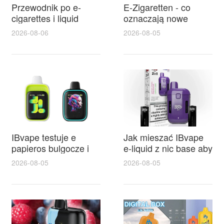
Przewodnik po e-
E-Zigaretten - co
cigarettes i liquid
oznaczają nowe
kawa dla
przepisy tpd lublin i
2026-08-06
2026-08-05
początkujących —
jak sklepy oraz
wybór smaków, mocy
użytkownicy powinni
i bezpieczeństwa
się przygotować
IBvape testuje e
Jak mieszać IBvape
papieros bulgocze i
e-liquid z nic base aby
wyjaśnia, dlaczego
uzyskać najlepszy
2026-08-05
2026-08-05
IBvape zdobywa
smak
popularność wśród
miłośników vapingu