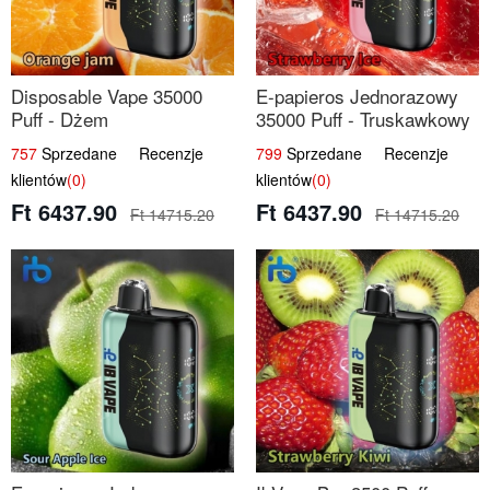
Disposable Vape 35000
E-papieros Jednorazowy
Puff - Dżem
35000 Puff - Truskawkowy
Pomarańczowy | IBvape
Lód | IBvape
757
Sprzedane Recenzje
799
Sprzedane Recenzje
klientów
(0)
klientów
(0)
Ft 6437.90
Ft 6437.90
Ft 14715.20
Ft 14715.20