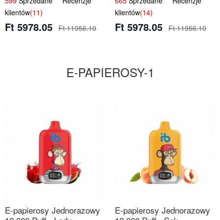
599
Sprzedane Recenzje
665
Sprzedane Recenzje
Smak
klientów
(11)
klientów
(14)
Ft 5978.05
Ft 5978.05
Ft 11956.10
Ft 11956.10
E-PAPIEROSY-1
E-papierosy Jednorazowy
E-papierosy Jednorazowy