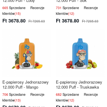
12.000 Puff - Lody
12.000 Puff - Sok
Arbuzowe | Orzeźwiający
Brzoskwiniowy | Owocowa
665
Sprzedane Recenzje
731
Sprzedane Recenzje
Smak
Świeżość
klientów
(15)
klientów
(12)
Ft 3678.80
Ft 3678.80
Ft 7265.63
Ft 7265.63
E-papierosy Jednorazowy
E-papierosy Jednorazowy
12.000 Puff - Mango
12.000 Puff - Truskawka
Ananas Brzoskwinia |
Kiwi | Owocowa
706
Sprzedane Recenzje
682
Sprzedane Recenzje
Tropikalna Mieszanka
Równowaga
klientów
(13)
klientów
(12)