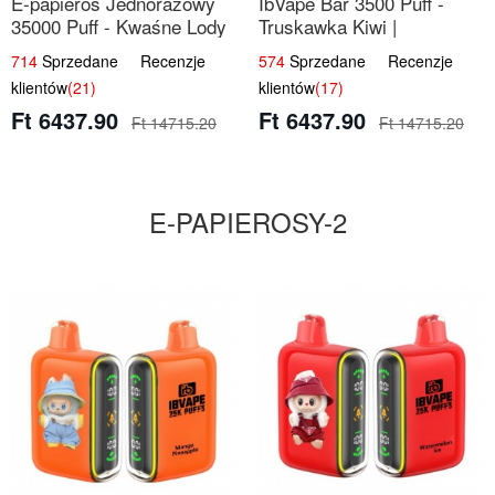
E-papieros Jednorazowy
IbVape Bar 3500 Puff -
35000 Puff - Kwaśne Lody
Truskawka Kiwi |
Jabłkowe
Jednorazowy E-papieros
714
Sprzedane Recenzje
574
Sprzedane Recenzje
klientów
(21)
klientów
(17)
Ft 6437.90
Ft 6437.90
Ft 14715.20
Ft 14715.20
E-PAPIEROSY-2