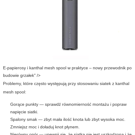
E-papierosy i kanthal mesh spool w praktyce – nowy przewodnik po
budowie grzałek" />
Problemy, które często występują przy stosowaniu siatek z
kanthal
mesh spool
:
Gorące punkty — sprawdź równomierność montażu i popraw
napięcie siatki.
Spalony smak — zbyt mała ilość knota lub zbyt wysoka moc.
Zmniejsz moc i doładuj knot płynem.
Nierówny opór — upewnij się, że siatka nie jest uszkodzona i że