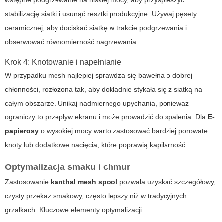
wstępne podgrzewanie na niskiej mocy, aby przyspieszyć
stabilizację siatki i usunąć resztki produkcyjne. Używaj pęsety
ceramicznej, aby dociskać siatkę w trakcie podgrzewania i
obserwować równomierność nagrzewania.
Krok 4: Knotowanie i napełnianie
W przypadku mesh najlepiej sprawdza się bawełna o dobrej
chłonności, rozłożona tak, aby dokładnie stykała się z siatką na
całym obszarze. Unikaj nadmiernego upychania, ponieważ
ograniczy to przepływ ekranu i może prowadzić do spalenia. Dla
E-
papierosy
o wysokiej mocy warto zastosować bardziej porowate
knoty lub dodatkowe nacięcia, które poprawią kapilarność.
Optymalizacja smaku i chmur
Zastosowanie
kanthal mesh spool
pozwala uzyskać szczegółowy,
czysty przekaz smakowy, często lepszy niż w tradycyjnych
grzałkach. Kluczowe elementy optymalizacji: