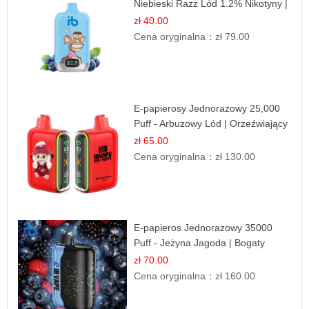
Niebieski Razz Lód 1.2% Nikotyny |
Mocne Doznania
zł 40.00
Cena oryginalna：
zł 79.00
E-papierosy Jednorazowy 25,000
Puff - Arbuzowy Lód | Orzeźwiający
Smak
zł 65.00
Cena oryginalna：
zł 130.00
E-papieros Jednorazowy 35000
Puff - Jeżyna Jagoda | Bogaty
Smak Leśnych Owoców
zł 70.00
Cena oryginalna：
zł 160.00