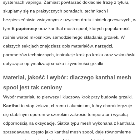
systemach vapingu. Zamiast powtarzać dokładnie frazę z tytułu,
skupiamy się na praktycznych poradach, technikach i
bezpieczeństwie związanym z użyciem drutu i siatek grzewczych, w
tym
E-papierosy
oraz
kanthal mesh spool
, których popularność
rośnie wśród miłośników samodzielnego składania grzałek. W
dalszych sekcjach znajdziesz opis materiałów, narzędzi,
parametrów technicznych, instrukcje krok po kroku oraz wskazówki
dotyczące optymalizacji smaku i żywotności grzałki.
Materiał, jakość i wybór: dlaczego
kanthal mesh
spool
jest tak ceniony
Wybór materiału to pierwszy i kluczowy krok przy budowie grzałki.
Kanthal
to stop żelaza, chromu i aluminium, który charakteryzuje
się stabilnym oporem w szerokim zakresie temperatur i wysoką
odpornością na oksydację. Siatka typu mesh wykonana z kanthalu,
sprzedawana często jako
kanthal mesh spool
, daje równomierne