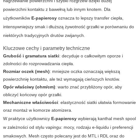
nagrzewanie powierzchni i szybki rozgrzew dzięki dużej
powierzchni kontaktu z bawełną lub innym knotem. Dla
użytkowników
E-papierosy
oznacza to lepszy transfer ciepła,
intensywniejszy smak i dłuższą żywotność grzałki w porównaniu do
niektórych tradycyjnych drutów zwijanych.
Kluczowe cechy i parametry techniczne
Grubość i gramatura siatki
: decyduje o całkowitym oporze i
zdolności do rozprowadzania ciepła.
Rozmiar oczek (mesh)
: mniejsze oczka oznaczają większą
powierzchnię kontaktu, ale też wymagają cieńszych knotów.
Opór właściwy (ohm/cm)
: warto znać przybliżony opór, aby
obliczyć końcowy opór grzałki.
Mechaniczne właściwości
: elastyczność siatki ułatwia formowanie
oraz montaż w komorze atomizera.
W praktyce użytkownicy
E-papierosy
wybierają
kanthal mesh spool
w zależności od stylu vapingu: mocy, rodzaju e-liquidu i preferencji
smakowych. Mesh często polecany jest do MTL i RDL oraz do