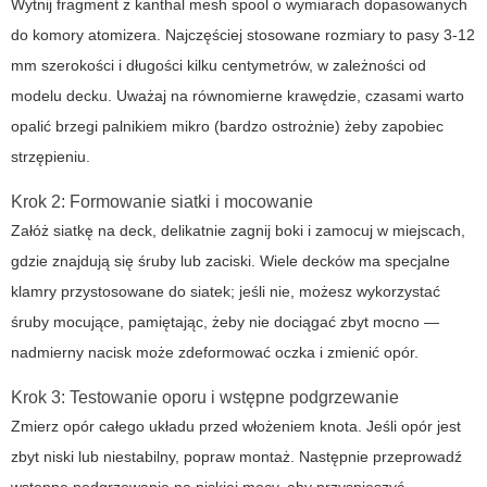
Wytnij fragment z
kanthal mesh spool
o wymiarach dopasowanych
do komory atomizera. Najczęściej stosowane rozmiary to pasy 3-12
mm szerokości i długości kilku centymetrów, w zależności od
modelu decku. Uważaj na równomierne krawędzie, czasami warto
opalić brzegi palnikiem mikro (bardzo ostrożnie) żeby zapobiec
strzępieniu.
Krok 2: Formowanie siatki i mocowanie
Załóż siatkę na deck, delikatnie zagnij boki i zamocuj w miejscach,
gdzie znajdują się śruby lub zaciski. Wiele decków ma specjalne
klamry przystosowane do siatek; jeśli nie, możesz wykorzystać
śruby mocujące, pamiętając, żeby nie dociągać zbyt mocno —
nadmierny nacisk może zdeformować oczka i zmienić opór.
Krok 3: Testowanie oporu i wstępne podgrzewanie
Zmierz opór całego układu przed włożeniem knota. Jeśli opór jest
zbyt niski lub niestabilny, popraw montaż. Następnie przeprowadź