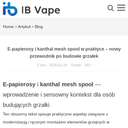
Home
>
Artykuł
>
Blog
E-papierosy i kanthal mesh spool w praktyce – nowy
przewodnik po budowie grzałek
Czas：2026-01-28
Trzask：
263
E-papierosy
i
kanthal mesh spool
—
wprowadzenie i sensowny kontekst dla osób
budujących grzałki
Ten obszerny tekst opisuje praktyczne aspekty związane z
modernizacją i ręcznym montażem elementów grzejnych w