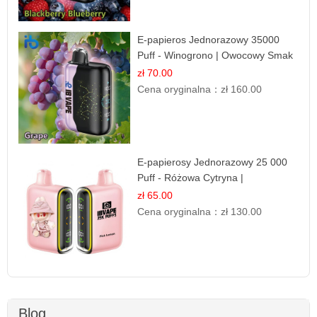
E-papieros Jednorazowy 35000
Puff - Winogrono | Owocowy Smak
zł 70.00
Cena oryginalna：
zł 160.00
E-papierosy Jednorazowy 25 000
Puff - Różowa Cytryna |
Orzeźwiający Owoc
zł 65.00
Cena oryginalna：
zł 130.00
Blog