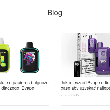
Blog
stuje e papieros bulgocze
Jak mieszać IBvape e-liqu
, dlaczego IBvape
base aby uzyskać najle
opularność wśród
2026-08-05
w vapingu