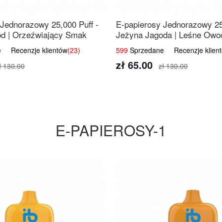
 Jednorazowy 25,000 Puff -
E-papierosy Jednorazowy 25
d | Orzeźwiający Smak
Jeżyna Jagoda | Leśne Owo
 Recenzje klientów
(23)
599
Sprzedane Recenzje klien
zł 65.00
ł 130.00
zł 130.00
E-PAPIEROSY-1