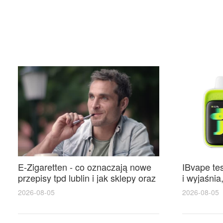
E-Zigaretten - co oznaczają nowe
IBvape te
przepisy tpd lublin i jak sklepy oraz
i wyjaśnia
użytkownicy powinni się
zdobywa p
2026-08-05
2026-08-05
przygotować
miłośnikó