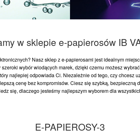
amy w sklepie e-papierosów IB V
tronicznych? Nasz sklep z e-papierosami jest idealnym miejsce
 szeroki wybór wiodących marek, dzięki czemu możesz wybra
który najlepiej odpowiada Ci. Niezależnie od tego, czy chcesz
ajlepszą cenę bez kompromisów. Ciesz się szybką, bezpieczną
wiedz się, dlaczego jesteśmy najlepszym wyborem dla wszystki
E-PAPIEROSY-3