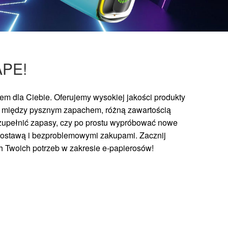
APE!
m dla Ciebie. Oferujemy wysokiej jakości produkty
ć między pysznym zapachem, różną zawartością
 uzupełnić zapasy, czy po prostu wypróbować nowe
 dostawą i bezproblemowymi zakupami. Zacznij
ch Twoich potrzeb w zakresie e-papierosów!