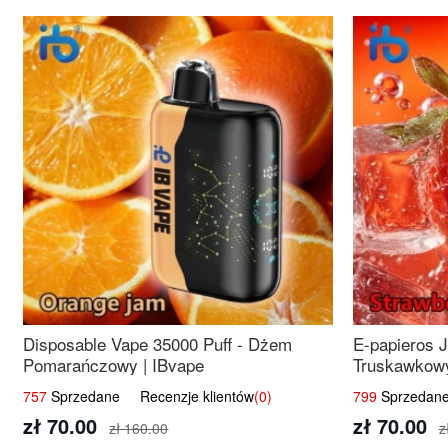
Disposable Vape 35000 Puff - Dżem
E-papieros 
Pomarańczowy | IBvape
Truskawkowy
757
Sprzedane Recenzje klientów
(0)
799
Sprzedane
zł 70.00
zł 70.00
zł 160.00
z