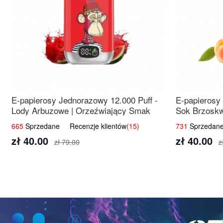
E-papierosy Jednorazowy 12.000 Puff -
E-papierosy
Lody Arbuzowe | Orzeźwiający Smak
Sok Brzoskw
Świeżość
665
Sprzedane Recenzje klientów
(15)
731
Sprzedane
zł 40.00
zł 40.00
zł 79.00
z