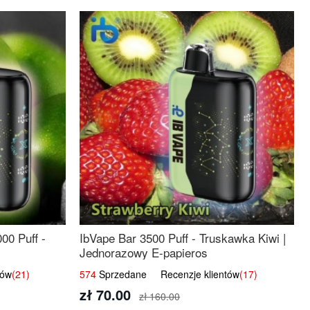
00 Puff -
IbVape Bar 3500 Puff - Truskawka Kiwi |
Jednorazowy E-papieros
tów
(21)
574
Sprzedane Recenzje klientów
(17)
zł 70.00
zł 160.00