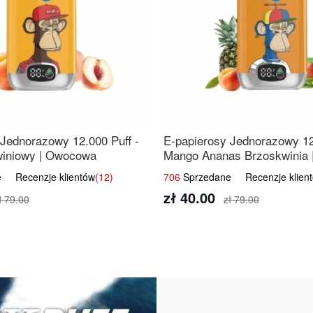
 Jednorazowy 12.000 Puff -
E-papierosy Jednorazowy 12
iniowy | Owocowa
Mango Ananas Brzoskwinia |
Mieszanka
 Recenzje klientów
(12)
706
Sprzedane Recenzje klien
zł 40.00
ł 79.00
zł 79.00