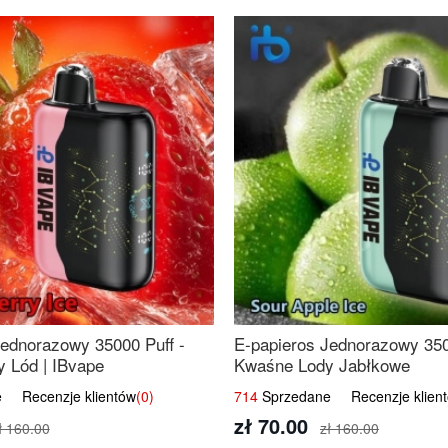
Jednorazowy 35000 Puff -
E-papieros Jednorazowy 350
 Lód | IBvape
Kwaśne Lody Jabłkowe
 Recenzje klientów
(0)
714
Sprzedane Recenzje klien
zł 70.00
ł 160.00
zł 160.00