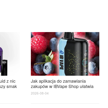
id z nic
Jak aplikacja do zamawiania
pszy smak
zakupów w IBVape Shop ułatwia
szybkie zakupy i realne
2026-08-04
oszczędności