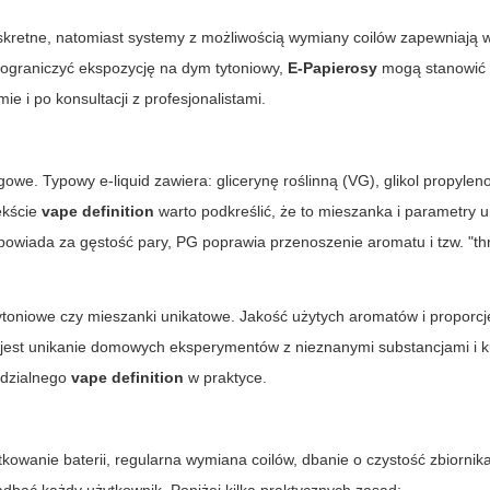
kretne, natomiast systemy z możliwością wymiany coilów zapewniają 
 ograniczyć ekspozycję na dym tytoniowy,
E-Papierosy
mogą stanowić 
 i po konsultacji z profesjonalistami.
gowe. Typowy e-liquid zawiera: glicerynę roślinną (VG), glikol propyle
ekście
vape definition
warto podkreślić, że to mieszanka i parametry 
owiada za gęstość pary, PG poprawia przenoszenie aromatu i tzw. "thro
toniowe czy mieszanki unikatowe. Jakość użytych aromatów i proporc
 jest unikanie domowych eksperymentów z nieznanymi substancjami i 
edzialnego
vape definition
w praktyce.
tkowanie baterii, regularna wymiana coilów, dbanie o czystość zbiornika