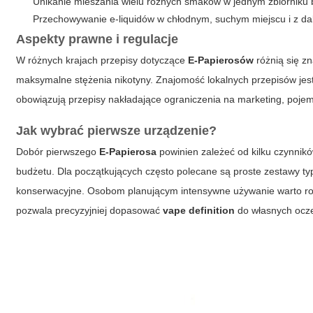
Unikanie mieszania wielu różnych smaków w jednym zbiorniku 
Przechowywanie e-liquidów w chłodnym, suchym miejscu i z dal
Aspekty prawne i regulacje
W różnych krajach przepisy dotyczące
E-Papierosów
różnią się z
maksymalne stężenia nikotyny. Znajomość lokalnych przepisów jest
obowiązują przepisy nakładające ograniczenia na marketing, poje
Jak wybrać pierwsze urządzenie?
Dobór pierwszego
E-Papierosa
powinien zależeć od kilku czynnikó
budżetu. Dla początkujących często polecane są proste zestawy ty
konserwacyjne. Osobom planującym intensywne używanie warto roz
pozwala precyzyjniej dopasować
vape definition
do własnych ocz