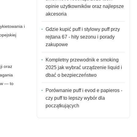
opinie użytkowników oraz najlepsze
akcesoria
ykietowania i
Gdzie kupić puff i stylowy puff przy
opejskiej
rejtana 67 - hity sezonu i porady
zakupowe
Kompletny przewodnik e smoking
ji oraz
2025 jak wybrać urządzenie liquid i
dbać o bezpieczeństwo
magania
ów — to
Porównanie puff i evod e papieros -
czy puff to lepszy wybór dla
początkujących