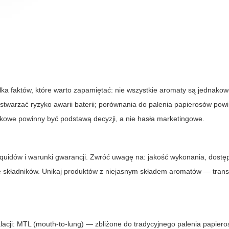
ilka faktów, które warto zapamiętać: nie wszystkie aromaty są jednako
twarzać ryzyko awarii baterii; porównania do palenia papierosów pow
ukowe powinny być podstawą decyzji, a nie hasła marketingowe.
-liquidów i warunki gwarancji. Zwróć uwagę na: jakość wykonania, dostę
ie składników. Unikaj produktów z niejasnym składem aromatów — tran
acji: MTL (mouth-to-lung) — zbliżone do tradycyjnego palenia papiero