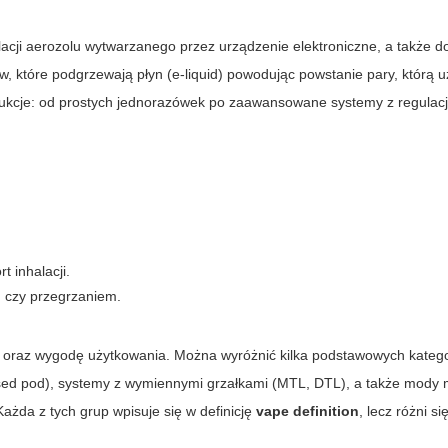
lacji aerozolu wytwarzanego przez urządzenie elektroniczne, a także 
, które podgrzewają płyn (e-liquid) powodując powstanie pary, którą 
ukcje: od prostych jednorazówek po zaawansowane systemy z regulacj
t inhalacji.
m czy przegrzaniem.
oraz wygodę użytkowania. Można wyróżnić kilka podstawowych katego
sed pod), systemy z wymiennymi grzałkami (MTL, DTL), a także mody 
żda z tych grup wpisuje się w definicję
vape definition
, lecz różni s