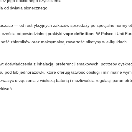
bez jego dokładnego czyszczenia.
a od światła słonecznego.
nacząco — od restrykcyjnych zakazów sprzedaży po specjalne normy et
 częścią odpowiedzialnej praktyki
vape definition
. W Polsce i Unii Eur
mność zbiorników oraz maksymalną zawartość nikotyny w e-liquidach.
w: doświadczenia z inhalacją, preferencji smakowych, potrzeby dyskrec
pu pod lub jednorazówki, które oferują łatwość obsługi i minimalne wy
ważyć urządzenia z większą baterią i możliwością regulacji parametr
ekiwań.