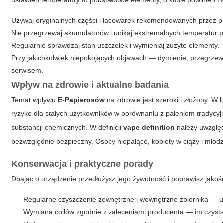
ustawień temperatury to podstawowe elementy, o które powinien za
Używaj oryginalnych części i ładowarek rekomendowanych przez p
Nie przegrzewaj akumulatorów i unikaj ekstremalnych temperatur
Regularnie sprawdzaj stan uszczelek i wymieniaj zużyte elementy.
Przy jakichkolwiek niepokojących objawach — dymienie, przegrzewa
serwisem.
Wpływ na zdrowie i aktualne badania
Temat wpływu
E-Papierosów
na zdrowie jest szeroki i złożony. W 
ryzyko dla stałych użytkowników w porównaniu z paleniem tradycyj
substancji chemicznych. W definicji
vape definition
należy uwzględn
bezwzględnie bezpieczny. Osoby niepalące, kobiety w ciąży i mło
Konserwacja i praktyczne porady
Dbając o urządzenie przedłużysz jego żywotność i poprawisz jako
Regularne czyszczenie zewnętrzne i wewnętrzne zbiornika — u
Wymiana coilów zgodnie z zaleceniami producenta — im czystsz