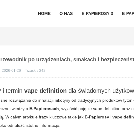
HOME
O NAS
E-PAPIEROSY-3
E-PAP
 przewodnik po urządzeniach, smakach i bezpieczeńs
：2026-01-26
Trzask：
242
y
i termin
vape definition
dla świadomych użytkow
sne rozwiązania do inhalacji nikotyny od tradycyjnych produktów tyton
tycznej wiedzy o
E-Papierosach
, wyjaśnić pojęcie
vape definition
oraz o
. W całym artykule frazy kluczowe takie jak
E-Papierosy
i
vape defin
ko odnaleźć istotne informacje.