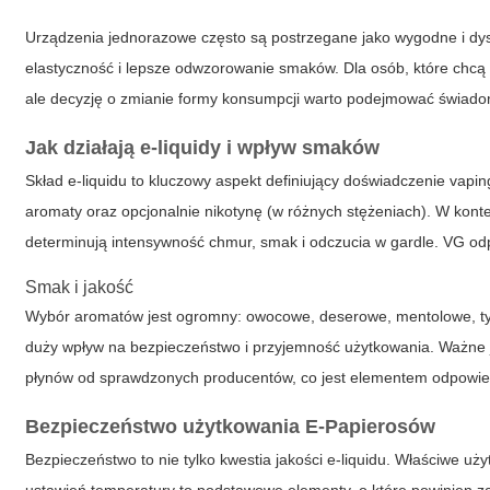
Urządzenia jednorazowe często są postrzegane jako wygodne i dys
elastyczność i lepsze odwzorowanie smaków. Dla osób, które chcą
ale decyzję o zmianie formy konsumpcji warto podejmować świadomie
Jak działają e-liquidy i wpływ smaków
Skład e-liquidu to kluczowy aspekt definiujący doświadczenie vapin
aromaty oraz opcjonalnie nikotynę (w różnych stężeniach). W kont
determinują intensywność chmur, smak i odczucia w gardle. VG odp
Smak i jakość
Wybór aromatów jest ogromny: owocowe, deserowe, mentolowe, ty
duży wpływ na bezpieczeństwo i przyjemność użytkowania. Ważne
płynów od sprawdzonych producentów, co jest elementem odpowi
Bezpieczeństwo użytkowania
E-Papierosów
Bezpieczeństwo to nie tylko kwestia jakości e-liquidu. Właściwe uży