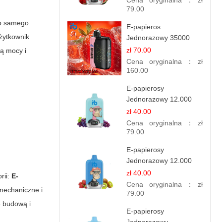
Cena oryginalna：
zł
79.00
do samego
E-papieros
użytkownik
Jednorazowy 35000
Puff - Truskawkowy Lód
zł 70.00
ą mocy i
| IBvape
Cena oryginalna：
zł
160.00
E-papierosy
Jednorazowy 12.000
Puff - Porzeczka
zł 40.00
Winogronowa |
Cena oryginalna：
zł
Owocowa Moc
79.00
E-papierosy
Jednorazowy 12.000
Puff - Truskawka Kiwi |
zł 40.00
rii:
E-
Owocowa Równowaga
Cena oryginalna：
zł
mechaniczne i
79.00
ię budową i
E-papierosy