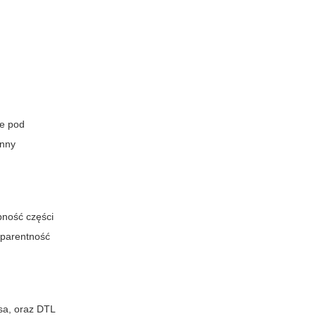
we pod
inny
pność części
sparentność
sa, oraz DTL