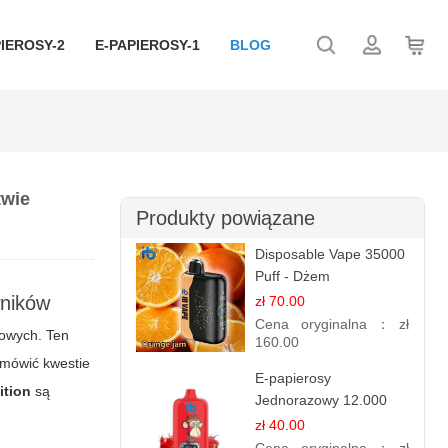
IEROSY-2
E-PAPIEROSY-1
BLOG
twie
Produkty powiązane
Disposable Vape 35000
Puff - Dżem
Pomarańczowy | IBvape
ników
zł 70.00
Cena oryginalna：
zł
iowych. Ten
160.00
mówić kwestie
E-papierosy
ition
są
Jednorazowy 12.000
Puff - Lody Arbuzowe |
zł 40.00
Orzeźwiający Smak