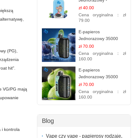
Jednorazowy -
Niebieski Razz Lód
zł 40.00
większą
1.2% Nikotyny | Mocne
Cena oryginalna：
zł
alternatywę,
Doznania
79.00
E-papieros
Jednorazowy 35000
Puff - Niebieski Razz
zł 70.00
nowy (PG),
Ice | Chłodna Malina
Cena oryginalna：
zł
160.00
urządzenia
at hit".
E-papieros
Jednorazowy 35000
Puff - Kwaśne Lody
zł 70.00
je VG/PG mają
Jabłkowe
Cena oryginalna：
zł
160.00
kupowanie
Blog
 i kontrola
Vape czy vape - papierosy rodzaje,