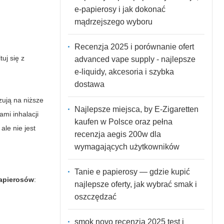
e-papierosy i jak dokonać
mądrzejszego wyboru
Recenzja 2025 i porównanie ofert
uj się z
advanced vape supply - najlepsze
e-liquidy, akcesoria i szybka
dostawa
zują na niższe
Najlepsze miejsca, by E-Zigaretten
mi inhalacji
kaufen w Polsce oraz pełna
ale nie jest
recenzja aegis 200w dla
wymagających użytkowników
Tanie e papierosy — gdzie kupić
apierosów
:
najlepsze oferty, jak wybrać smak i
oszczędzać
smok novo recenzja 2025 test i