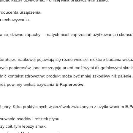
dbać każdy użytkownik. Poniżej kilka praktycznych zasad:
roducenta urządzenia.
 przechowywania.
nie, dziwne zapachy — natychmiast zaprzestań użytkowania i skonsult
literaturze naukowej pojawiają się różne wnioski: niektóre badania wska
nych papierosów, inne ostrzegają przed możliwymi długofalowymi skutka
ić kontekst zdrowotny: produkt może być mniej szkodliwy niż palenie, 
dzież powinny unikać używania
E-Papierosów
.
ść pary. Kilka praktycznych wskazówek związanych z użytkowaniem
E-P
suwanie osadów i resztek płynu.
y coil, tym lepszy smak.