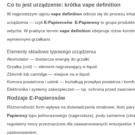
Co to jest urządzenie: krótka
vape definition
W najprostszym ujęciu
vape definition
odnosi się do procesu inha
urządzenia — czyli
E-Papierosów
.
E-Papierosy
to grupa produktów
wdycha. W praktyce termin
vape definition
obejmuje różne konstr
wymiennymi grzałkami.
Elementy składowe typowego urządzenia
Akumulator — dostarcza energię do grzałki.
Grzałka (coil) — element nagrzewający e-liquid.
Zbiornik lub cartridge — miejsce na e-liquid.
Komora powietrzna i ustnik — kształtują przepływ powietrza i komfor
Elektronika i systemy zabezpieczeń — np. ochrona przed zwarcie
Rodzaje
E-Papierosów
Różnorodność form wpływa na doświadczenia smakowe, ilość pary 
Papierosy
typu jednorazowego (najprostsze), pody zamienne (clo
regulatory mocy przeznaczone dla zaawansowanych entuzjastów. Ka
zastosowaniem.