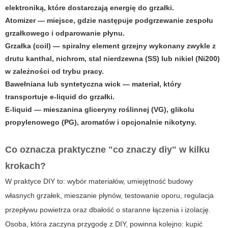
elektroniką, które dostarczają energię do grzałki.
Atomizer
— miejsce, gdzie następuje podgrzewanie zespołu
grzałkowego i odparowanie płynu.
Grzałka (coil)
— spiralny element grzejny wykonany zwykle z
drutu kanthal, nichrom, stal nierdzewna (SS) lub nikiel (Ni200)
w zależności od trybu pracy.
Bawełniana lub syntetyczna wick
— materiał, który
transportuje e-liquid do grzałki.
E-liquid
— mieszanina gliceryny roślinnej (VG), glikolu
propylenowego (PG), aromatów i opcjonalnie nikotyny.
Co oznacza praktyczne "co znaczy diy" w kilku
krokach?
W praktyce DIY to: wybór materiałów, umiejętność budowy
własnych grzałek, mieszanie płynów, testowanie oporu, regulacja
przepływu powietrza oraz dbałość o staranne łączenia i izolację.
Osoba, która zaczyna przygodę z DIY, powinna kolejno: kupić