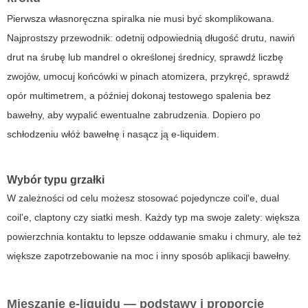
Pierwsza własnoręczna spiralka nie musi być skomplikowana.
Najprostszy przewodnik: odetnij odpowiednią długość drutu, nawiń
drut na śrubę lub mandrel o określonej średnicy, sprawdź liczbę
zwojów, umocuj końcówki w pinach atomizera, przykręć, sprawdź
opór multimetrem, a później dokonaj testowego spalenia bez
bawełny, aby wypalić ewentualne zabrudzenia. Dopiero po
schłodzeniu włóż bawełnę i nasącz ją e-liquidem.
Wybór typu grzałki
W zależności od celu możesz stosować pojedyncze coil'e, dual
coil'e, claptony czy siatki mesh. Każdy typ ma swoje zalety: większa
powierzchnia kontaktu to lepsze oddawanie smaku i chmury, ale też
większe zapotrzebowanie na moc i inny sposób aplikacji bawełny.
Mieszanie e-liquidu — podstawy i proporcje