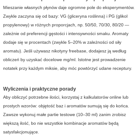
Mieszanie własnych płynów daje ogromne pole do eksperymentów.
Zwykle zaczyna się od bazy: VG (gliceryna roślinna) i PG (glikol
propylenowy) w różnych proporcjach, np. 50/50, 70/30, 80/20 —
zależnie od preferencji gęstości i intensywności smaku. Aromaty
dodaje się w procentach (zwykle 5–20% w zależności od siły
aromatu). Jeśli używasz nikotyny freebase, dodajesz ją według
obliczeń by uzyskać docelowe mg/ml. Istotne jest prowadzenie
notatek przy każdym miksie, aby móc powtórzyć udane receptury.
Wyliczenia i praktyczne porady
Aby obliczyć potrzebne ilości, korzystaj z kalkulatorów online lub
prostych wzorów: objętość baz i aromatów sumują się do końca.
Zawsze wykonuj małe partie testowe (10–30 ml) zanim zrobisz
większą ilość, bo nie wszystkie kombinacje aromatów będą
satysfakcjonujące.