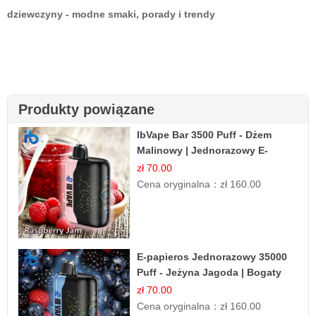
dziewczyny - modne smaki, porady i trendy
Produkty powiązane
IbVape Bar 3500 Puff - Dżem
Malinowy | Jednorazowy E-
papieros
zł 70.00
Cena oryginalna：
zł 160.00
E-papieros Jednorazowy 35000
Puff - Jeżyna Jagoda | Bogaty
Smak Leśnych Owoców
zł 70.00
Cena oryginalna：
zł 160.00