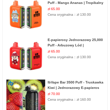
Puff - Mango Ananas | Tropikalny
Smak
zł 65.00
Cena oryginalna：
zł 130.00
E-papierosy Jednorazowy 25,000
Puff - Arbuzowy Lód |
Orzeźwiający Smak
zł 65.00
Cena oryginalna：
zł 130.00
IbVape Bar 3500 Puff - Truskawka
Kiwi | Jednorazowy E-papieros
zł 70.00
Cena oryginalna：
zł 160.00