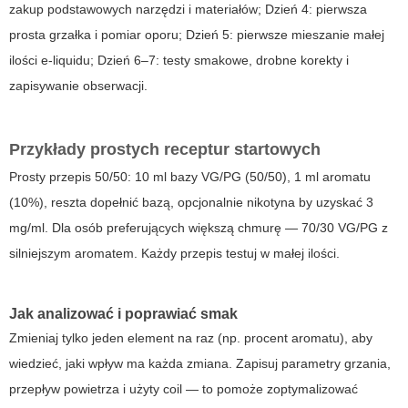
zakup podstawowych narzędzi i materiałów; Dzień 4: pierwsza
prosta grzałka i pomiar oporu; Dzień 5: pierwsze mieszanie małej
ilości e-liquidu; Dzień 6–7: testy smakowe, drobne korekty i
zapisywanie obserwacji.
Przykłady prostych receptur startowych
Prosty przepis 50/50: 10 ml bazy VG/PG (50/50), 1 ml aromatu
(10%), reszta dopełnić bazą, opcjonalnie nikotyna by uzyskać 3
mg/ml. Dla osób preferujących większą chmurę — 70/30 VG/PG z
silniejszym aromatem. Każdy przepis testuj w małej ilości.
Jak analizować i poprawiać smak
Zmieniaj tylko jeden element na raz (np. procent aromatu), aby
wiedzieć, jaki wpływ ma każda zmiana. Zapisuj parametry grzania,
przepływ powietrza i użyty coil — to pomoże zoptymalizować