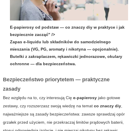
E-papierosy od podstaw — co znaczy diy w praktyce i jak
bezpiecznie zacząć" />
Zapas e-liquidu lub składników do samodzielnego
mieszania (VG, PG, aromaty i nikotyna — opcjonalnie).
Butelki z zakraplaczem, rękawiczki jednorazowe, okulary
ochronne — dla bezpieczeństwa.
Bezpieczeństwo priorytetem — praktyczne
zasady
Bez względu na to, czy interesują Cię
e-papierosy
jako gotowe
zestawy, czy rozszerzasz swoją wiedzę na temat
co znaczy diy
,
najważniejsze są zasady bezpieczeństwa: zawsze sprawdzaj opór
grzałek przed użyciem, nie przekraczaj limitów prądowych baterii,
stosuj odpowiednią izolację, i nie mieszaj nikotyny bez rękawic