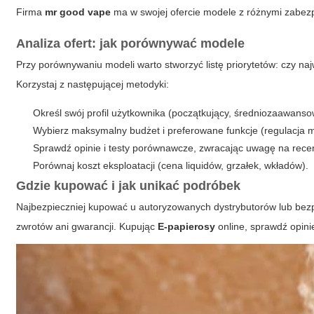
Firma
mr good vape
ma w swojej ofercie modele z różnymi zabez
Analiza ofert: jak porównywać modele
Przy porównywaniu modeli warto stworzyć listę priorytetów: czy na
Korzystaj z następującej metodyki:
Określ swój profil użytkownika (początkujący, średniozaawan
Wybierz maksymalny budżet i preferowane funkcje (regulacja m
Sprawdź opinie i testy porównawcze, zwracając uwagę na recen
Porównaj koszt eksploatacji (cena liquidów, grzałek, wkładów).
Gdzie kupować i jak unikać podróbek
Najbezpieczniej kupować u autoryzowanych dystrybutorów lub bezpośr
zwrotów ani gwarancji. Kupując
E-papierosy
online, sprawdź opini