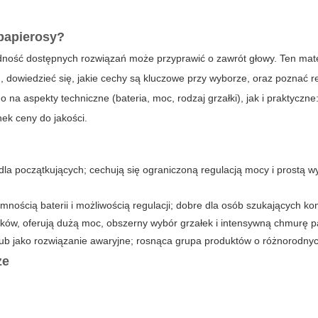
papierosy
?
ność dostępnych rozwiązań może przyprawić o zawrót głowy. Ten mater
dowiedzieć się, jakie cechy są kluczowe przy wyborze, oraz poznać re
a aspekty techniczne (bateria, moc, rodzaj grzałki), jak i praktyczn
nek ceny do jakości.
la początkujących; cechują się ograniczoną regulacją mocy i prostą 
ością baterii i możliwością regulacji; dobre dla osób szukających k
w, oferują dużą moc, obszerny wybór grzałek i intensywną chmurę p
ub jako rozwiązanie awaryjne; rosnąca grupa produktów o różnorodny
ze