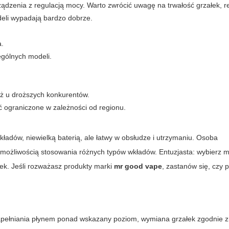
ądzenia z regulacją mocy. Warto zwrócić uwagę na trwałość grzałek, r
deli wypadają bardzo dobrze.
a.
gólnych modeli.
ż u droższych konkurentów.
 ograniczone w zależności od regionu.
adów, niewielką baterią, ale łatwy w obsłudze i utrzymaniu. Osoba
możliwością stosowania różnych typów wkładów. Entuzjasta: wybierz 
ek. Jeśli rozważasz produkty marki
mr good vape
, zastanów się, czy p
.
apełniania płynem ponad wskazany poziom, wymiana grzałek zgodnie z