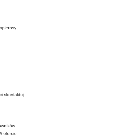
apierosy
i skontaktuj
kowników
W ofercie