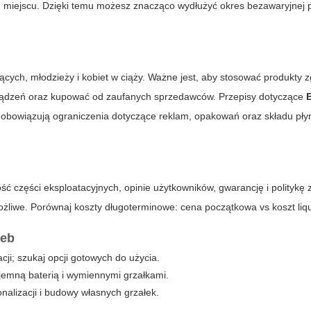
miejscu. Dzięki temu możesz znacząco wydłużyć okres bezawaryjnej pr
cych, młodzieży i kobiet w ciąży. Ważne jest, aby stosować produkty 
 urządzeń oraz kupować od zaufanych sprzedawców. Przepisy dotyczące
e obowiązują ograniczenia dotyczące reklam, opakowań oraz składu pł
części eksploatacyjnych, opinie użytkowników, gwarancję i politykę 
możliwe. Porównaj koszty długoterminowe: cena początkowa vs koszt liqu
zeb
cji; szukaj opcji gotowych do użycia.
jemną baterią i wymiennymi grzałkami.
lizacji i budowy własnych grzałek.