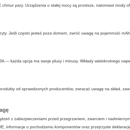
 chmur pary. Urządzenia o stałej mocy są prostsze, natomiast mody of
ryty. Jeśli często jesteś poza domem, zwróć uwagę na pojemność mAh
RBA — każda opcja ma swoje plusy i minusy. Wkłady wielokrotnego nape
ć produkty od sprawdzonych producentów, zwracać uwagę na skład, zaw
wagę
 urządzeń z zabezpieczeniami przed przegrzaniem, zwarciem i nadmierny
UE, informacje o pochodzeniu komponentów oraz przejrzyste deklaracj