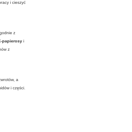
acy i cieszyć
zgodnie z
E-papierosy
i
ynów z
zwrotów, a
idów i części.