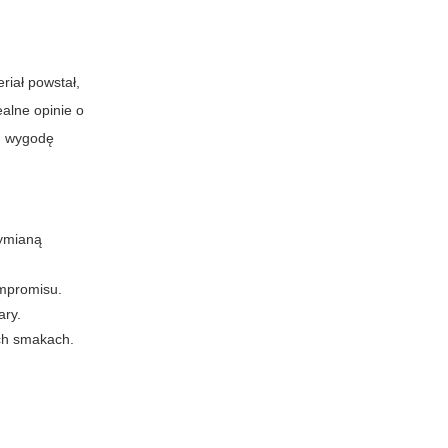
iał powstał,
alne opinie o
e: wygodę
wymianą
ompromisu.
ary.
ch smakach.