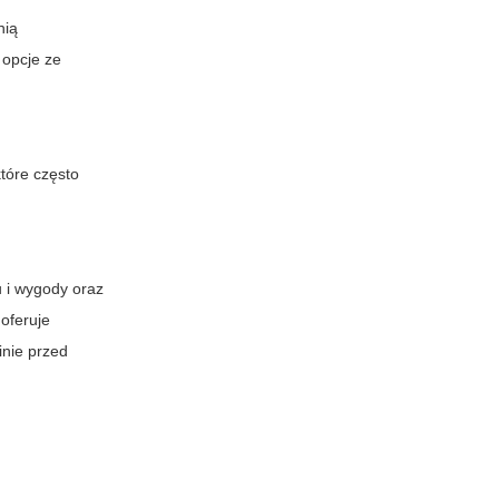
nią
 opcje ze
tóre często
 i wygody oraz
oferuje
inie przed