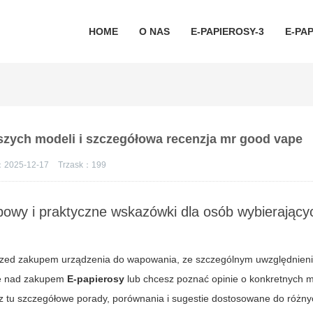
HOME
O NAS
E-PAPIEROSY-3
E-PAP
szych modeli i szczegółowa recenzja mr good vape
：2025-12-17
Trzask：
199
wy i praktyczne wskazówki dla osób wybierający
przed zakupem urządzenia do wapowania, ze szczególnym uwzględnien
się nad zakupem
E-papierosy
lub chcesz poznać opinie o konkretnych 
sz tu szczegółowe porady, porównania i sugestie dostosowane do różny