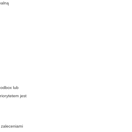
ealną
modbox lub
riorytetem jest
 zaleceniami