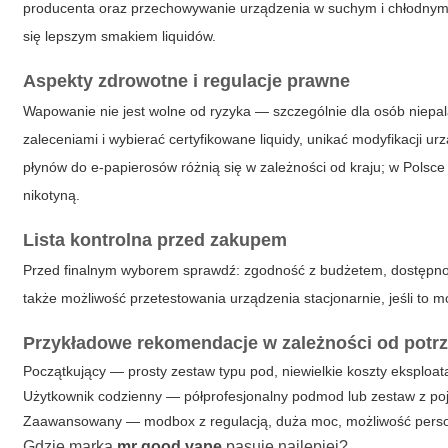
producenta oraz przechowywanie urządzenia w suchym i chłodnym 
się lepszym smakiem liquidów.
Aspekty zdrowotne i regulacje prawne
Wapowanie nie jest wolne od ryzyka — szczególnie dla osób niepalą
zaleceniami i wybierać certyfikowane liquidy, unikać modyfikacji
płynów do e-papierosów różnią się w zależności od kraju; w Polsc
nikotyną.
Lista kontrolna przed zakupem
Przed finalnym wyborem sprawdź: zgodność z budżetem, dostępność 
także możliwość przetestowania urządzenia stacjonarnie, jeśli to 
Przykładowe rekomendacje w zależności od potr
Początkujący — prosty zestaw typu pod, niewielkie koszty eksploata
Użytkownik codzienny — półprofesjonalny podmod lub zestaw z po
Zaawansowany — modbox z regulacją, duża moc, możliwość persona
Gdzie marka
mr good vape
pasuje najlepiej?