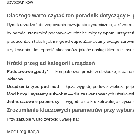
użytkowników.
Dlaczego warto czytać ten poradnik dotyczący
E-
Rynek urządzeń do wapowania rozwija się dynamicznie, a różnorod
by pomóc: zrozumieć podstawowe różnice między typami urządzeń, 
producentach takich jak
mr good vape
. Zawracamy uwagę zarówno n
użytkowania, dostępność akcesoriów, jakość obsługi klienta i stosu
Krótki przegląd kategorii urządzeń
Podstawowe „pody”
— kompaktowe, proste w obsłudze, idealne d
wkładów.
Urządzenia typu pod mod
— łączą wygodę podów z większą pojemn
Mod boxy i systemy sub-ohm
— dla zaawansowanych użytkownikó
Jednorazowe e-papierosy
— wygodne do krótkotrwałego użycia l
Zrozumienie kluczowych parametrów przy wybor
Przy zakupie warto zwrócić uwagę na:
Moc i regulacja