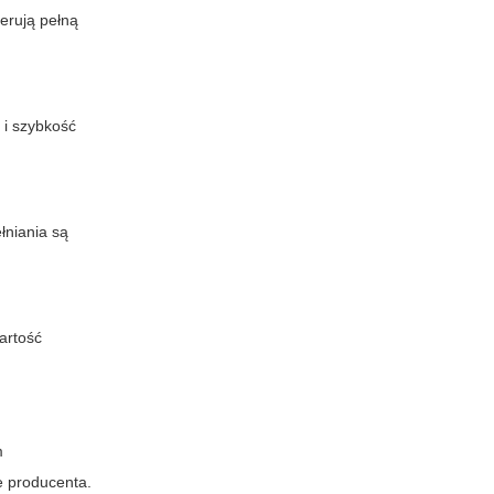
erują pełną
 i szybkość
łniania są
artość
m
e producenta.