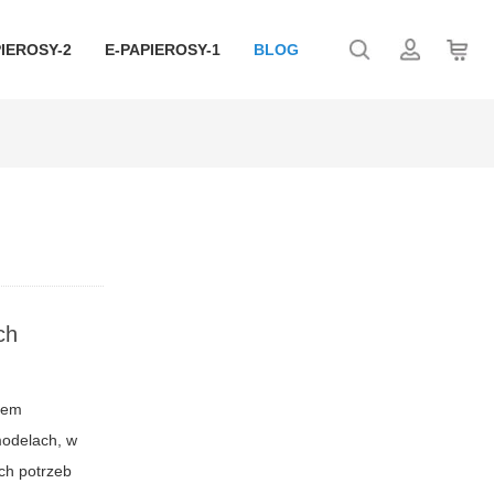
IEROSY-2
E-PAPIEROSY-1
BLOG
ch
iem
modelach, w
ch potrzeb