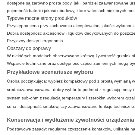
dostępne są zarówno proste pody, jak i bardziej zaawansowane urz
pojemność baterii i jakość obudowy, które w testach niektórych mo
Typowe mocne strony produktów
Przystępna cena przy zachowaniu akceptowalnej jakości wykonani
Dobra dostępność akcesoriów i liquidów dedykowanych do poszcze
Przyjazny design i ergonomia.
Obszary do poprawy
W niektórych modelach obserwowano krótszą żywotność grzałek ni
Wsparcie techniczne oraz dostępność części zamiennych mogą być
Przykładowe scenariusze wyboru
Osoba początkująca: wybierz kompaktowy pod z prostą wymianą wkł
średniozaawansowana: dobry wybór to podmod z regulacją mocy i 
system sub-ohm z regulacją temperatury i szerokim wyborem grzał
cena i dostępność smaków, czy zaawansowane funkcje techniczne
Konserwacja i wydłużenie żywotności urządzenia
Podstawowe zasady: regularne czyszczenie kontaktów, unikanie n