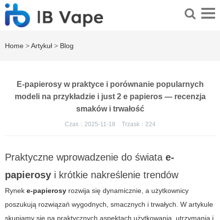
Home
>
Artykuł
>
Blog
E-papierosy w praktyce i porównanie popularnych
modeli na przykładzie i just 2 e papieros — recenzja
smaków i trwałość
Czas：2025-11-18
Trzask：
224
Praktyczne wprowadzenie do świata
e-
papierosy
i krótkie nakreślenie trendów
Rynek
e-papierosy
rozwija się dynamicznie, a użytkownicy
poszukują rozwiązań wygodnych, smacznych i trwałych. W artykule
skupiamy się na praktycznych aspektach użytkowania, utrzymania i