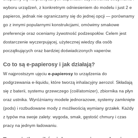
wyboru urządzeń, z konkretnym odniesieniem do modelu
i just 2 e
papieros
, jednak nie ograniczamy się do jednej opcji — porównamy
go z innymi popularnymi konstrukcjami, omówimy smakowe
preferencje oraz oceniamy żywotność podzespołów. Celem jest
dostarczenie wyczerpującej, użytecznej wiedzy dla osób
początkujących oraz bardziej doświadczonych vaperów.
Co to są
e-papierosy
i jak działają?
W najprostszym ujęciu
e-papierosy
to urządzenia do
podgrzewania e-liquidu, które tworzą inhalacyjny aerozol. Składają
się z baterii, systemu grzewczego (coil/atomizer), zbiornika na płyn
oraz ustnika. Wyróżniamy modele jednorazowe, systemy zamknięte
(pods) i rozbudowane mody z możliwością wymiany grzałek. Każdy
z typów ma swoje zalety: wygoda, smak, gęstość chmury i czas
pracy na jednym ładowaniu.