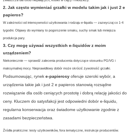
zwłaszcza dla osób niepalących, kobiet w ciąży i młodzieży.
2. Jak często wymieniać grzałki w modelu takim jak
i just 2 e
papieros
?
W zależności od intensywności użytkowania i rodzaju e-liquidu — zazwyczaj co 1-4
tygodni. Objawy do wymiany to pogorszenie smaku, suchy smak lub mniejsza
produkcja pary.
3. Czy mogę używać wszystkich e-liquidów z moim
urządzeniem?
Niekoniecznie — sprawdź zalecenia producenta dotyczące stosunku PG/VG i
maksymalnej mocy. Nieprawidłowy dobór może skrócić żywotność grzałki.
Podsumowując, rynek
e-papierosy
oferuje szeroki wybór, a
urządzenia takie jak
i just 2 e papieros
stanowią rozsądne
rozwiązanie dla osób ceniących prostotę i dobrą relację jakości do
ceny. Kluczem do satysfakcji jest odpowiedni dobór e-liquidu,
regularna konserwacja oraz świadome użytkowanie zgodnie z
zasadami bezpieczeństwa.
Źródła praktczne: testy użytkowników, fora tematyczne, instrukcje producentów.