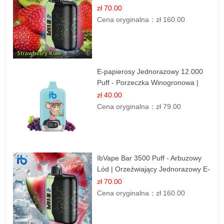
zł 70.00
Cena oryginalna：
zł 160.00
E-papierosy Jednorazowy 12.000
Puff - Porzeczka Winogronowa |
Owocowa Moc
zł 40.00
Cena oryginalna：
zł 79.00
IbVape Bar 3500 Puff - Arbuzowy
Lód | Orzeźwiający Jednorazowy E-
papieros
zł 70.00
Cena oryginalna：
zł 160.00