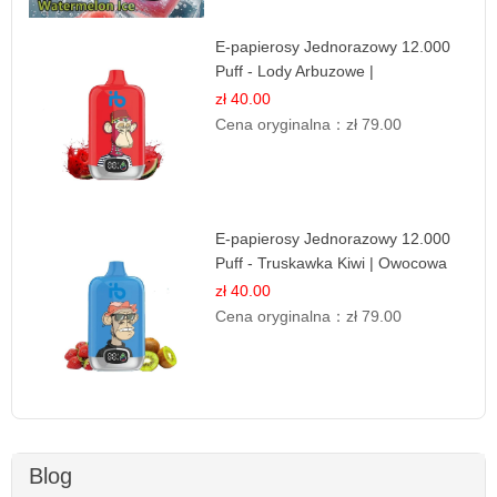
E-papierosy Jednorazowy 12.000
Puff - Lody Arbuzowe |
Orzeźwiający Smak
zł 40.00
Cena oryginalna：
zł 79.00
E-papierosy Jednorazowy 12.000
Puff - Truskawka Kiwi | Owocowa
Równowaga
zł 40.00
Cena oryginalna：
zł 79.00
Blog