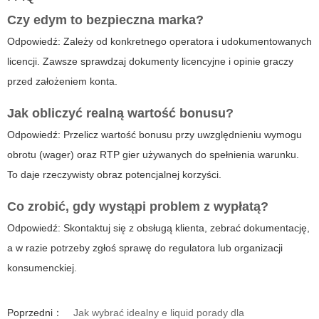
Czy
edym
to bezpieczna marka?
Odpowiedź: Zależy od konkretnego operatora i udokumentowanych
licencji. Zawsze sprawdzaj dokumenty licencyjne i opinie graczy
przed założeniem konta.
Jak obliczyć realną wartość bonusu?
Odpowiedź: Przelicz wartość bonusu przy uwzględnieniu wymogu
obrotu (wager) oraz RTP gier używanych do spełnienia warunku.
To daje rzeczywisty obraz potencjalnej korzyści.
Co zrobić, gdy wystąpi problem z wypłatą?
Odpowiedź: Skontaktuj się z obsługą klienta, zebrać dokumentację,
a w razie potrzeby zgłoś sprawę do regulatora lub organizacji
konsumenckiej.
Poprzedni：
Jak wybrać idealny e liquid porady dla