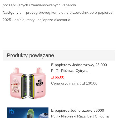
początkujących i zaawansowanych vaperów
Następny：
provog provog kompletny przewodnik po e papieros
2025 - opinie, testy i najlepsze akcesoria
Produkty powiązane
E-papierosy Jednorazowy 25 000
Puff - Różowa Cytryna |
Orzeźwiający Owoc
zł 65.00
Cena oryginalna：
zł 130.00
E-papieros Jednorazowy 35000
Puff - Niebieski Razz Ice | Chłodna