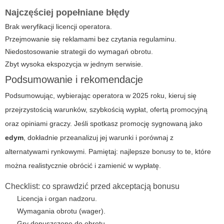
Najczęściej popełniane błędy
Brak weryfikacji licencji operatora.
Przejmowanie się reklamami bez czytania regulaminu.
Niedostosowanie strategii do wymagań obrotu.
Zbyt wysoka ekspozycja w jednym serwisie.
Podsumowanie i rekomendacje
Podsumowując, wybierając operatora w 2025 roku, kieruj się
przejrzystością warunków, szybkością wypłat, ofertą promocyjną
oraz opiniami graczy. Jeśli spotkasz promocję sygnowaną jako
edym
, dokładnie przeanalizuj jej warunki i porównaj z
alternatywami rynkowymi. Pamiętaj: najlepsze bonusy to te, które
można realistycznie obrócić i zamienić w wypłatę.
Checklist: co sprawdzić przed akceptacją bonusu
Licencja i organ nadzoru.
Wymagania obrotu (wager).
Gry dopuszczone do obrotu.