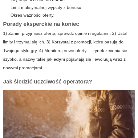
Limit maksymalnej wypłaty z bonusu.
Okres ważności oferty.
Porady eksperckie na koniec
1) Zanim przyjmiesz ofertę, sprawdź opinie i regulamin. 2) Ustal
limity i trzymaj się ich. 3) Korzystaj z promocji, które pasują do
Twojego stylu gry. 4) Monitoruj nowe oferty — rynek zmienia się
szybko, a nazwy takie jak
edym
pojawiają się i ewoluują wraz z
nowymi promocjami.
Jak śledzić uczciwość operatora?