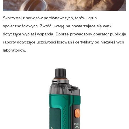
Skorzystaj z serwisów porównawczych, forów i grup
społecznościowych. Zwróć uwagę na powtarzające się wątki
dotyczące wypłat i wsparcia. Dobrze prowadzony operator publikuje
raporty dotyczące uczciwości losowań i certyfikaty od niezależnych
laboratoriów.