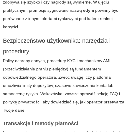
zdobywa się szybko i czy nagrody są wymierne. W ujęciu
praktycznym, promocje sygnowane nazwą
edym
powinny być
porównane z innymi ofertami rynkowymi pod kątem realnej
korzyści.
Bezpieczeństwo użytkownika: narzędzia i
procedury
Policy ochrony danych, procedury KYC i mechanizmy AML
(przeciwdziałanie praniu pieniędzy) są fundamentem
odpowiedzialnego operatora. Zwróć uwagę, czy platforma
umożliwia limity depozytów, czasowe zawieszenie konta lub
samoocenę ryzyka. Wskazówka: zawsze sprawdź sekcję FAQ i
politykę prywatności, aby dowiedzieć się, jak operator przetwarza
Twoje dane.
Transakcje i metody płatności