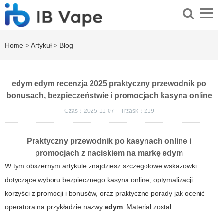
Home
>
Artykuł
>
Blog
edym edym recenzja 2025 praktyczny przewodnik po
bonusach, bezpieczeństwie i promocjach kasyna online
Czas：2025-11-07
Trzask：
219
Praktyczny przewodnik po kasynach online i
promocjach z naciskiem na markę
edym
W tym obszernym artykule znajdziesz szczegółowe wskazówki
dotyczące wyboru bezpiecznego kasyna online, optymalizacji
korzyści z promocji i bonusów, oraz praktyczne porady jak ocenić
operatora na przykładzie nazwy
edym
. Materiał został