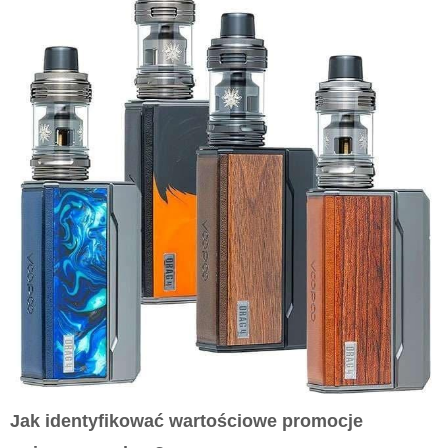
Jak identyfikować wartościowe promocje