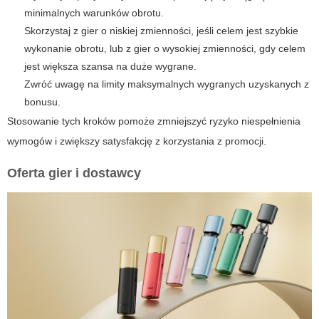
minimalnych warunków obrotu.
Skorzystaj z gier o niskiej zmienności, jeśli celem jest szybkie
wykonanie obrotu, lub z gier o wysokiej zmienności, gdy celem
jest większa szansa na duże wygrane.
Zwróć uwagę na limity maksymalnych wygranych uzyskanych z
bonusu.
Stosowanie tych kroków pomoże zmniejszyć ryzyko niespełnienia
wymogów i zwiększy satysfakcję z korzystania z promocji.
Oferta gier i dostawcy