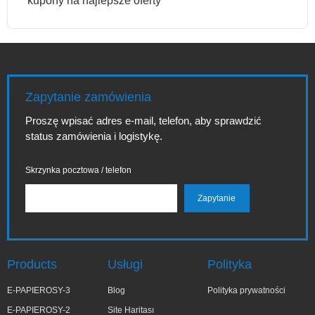
kupony na najlepsze oferty
Zapytanie zamówienia
Proszę wpisać adres e-mail, telefon, aby sprawdzić
status zamówienia i logistykę.
Skrzynka pocztowa / telefon
Products
Usługi
Polityka
E-PAPIEROSY-3
Blog
Polityka prywatności
E-PAPIEROSY-2
Site Haritası