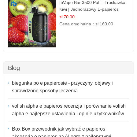
IbVape Bar 3500 Puff - Truskawka
Kiwi | Jednorazowy E-papieros
zł 70.00
Cena oryginalna：
zł 160.00
Blog
biegunka po e papierosie - przyczyny, objawy i
sprawdzone sposoby leczenia
volish alpha e papieros recenzja i porównanie volish
alpha e najlepsze ustawienia i opinie użytkowników
Box Box przewodnik jak wybrać e papieros i
akcesoria e papieros na Allegro z najlepszymi