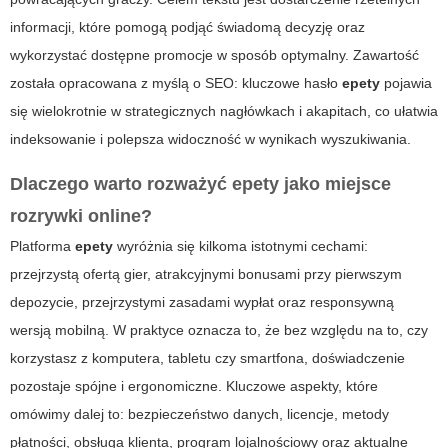
informacji, które pomogą podjąć świadomą decyzję oraz
wykorzystać dostępne promocje w sposób optymalny. Zawartość
została opracowana z myślą o SEO: kluczowe hasło
epety
pojawia
się wielokrotnie w strategicznych nagłówkach i akapitach, co ułatwia
indeksowanie i polepsza widoczność w wynikach wyszukiwania.
Dlaczego warto rozważyć
epety
jako miejsce
rozrywki online?
Platforma
epety
wyróżnia się kilkoma istotnymi cechami:
przejrzystą ofertą gier, atrakcyjnymi bonusami przy pierwszym
depozycie, przejrzystymi zasadami wypłat oraz responsywną
wersją mobilną. W praktyce oznacza to, że bez względu na to, czy
korzystasz z komputera, tabletu czy smartfona, doświadczenie
pozostaje spójne i ergonomiczne. Kluczowe aspekty, które
omówimy dalej to: bezpieczeństwo danych, licencje, metody
płatności, obsługa klienta, program lojalnościowy oraz aktualne