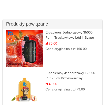
Produkty powiązane
E-papieros Jednorazowy 35000
Puff - Truskawkowy Lód | IBvape
zł 70.00
Cena oryginalna：
zł 160.00
E-papierosy Jednorazowy 12.000
Puff - Sok Brzoskwiniowy |
Owocowa Świeżość
zł 40.00
Cena oryginalna：
zł 79.00