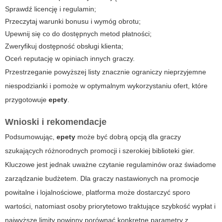
Sprawdź licencję i regulamin;
Przeczytaj warunki bonusu i wymóg obrotu;
Upewnij się co do dostępnych metod płatności;
Zweryfikuj dostępność obsługi klienta;
Oceń reputację w opiniach innych graczy.
Przestrzeganie powyższej listy znacznie ograniczy nieprzyjemne
niespodzianki i pomoże w optymalnym wykorzystaniu ofert, które
przygotowuje
epety
.
Wnioski i rekomendacje
Podsumowując,
epety
może być dobrą opcją dla graczy
szukających różnorodnych promocji i szerokiej biblioteki gier.
Kluczowe jest jednak uważne czytanie regulaminów oraz świadome
zarządzanie budżetem. Dla graczy nastawionych na promocje
powitalne i lojalnościowe, platforma może dostarczyć sporo
wartości, natomiast osoby priorytetowo traktujące szybkość wypłat i
najwyższe limity powinny porównać konkretne parametry z