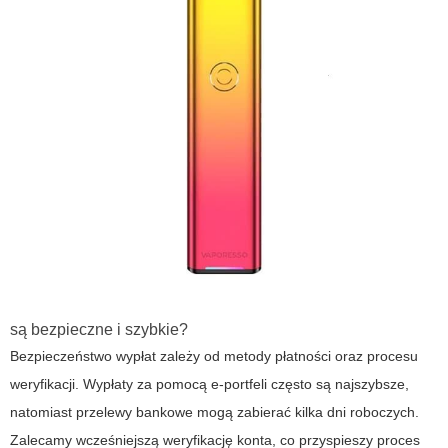
są bezpieczne i szybkie?
Bezpieczeństwo wypłat zależy od metody płatności oraz procesu
weryfikacji. Wypłaty za pomocą e-portfeli często są najszybsze,
natomiast przelewy bankowe mogą zabierać kilka dni roboczych.
Zalecamy wcześniejszą weryfikację konta, co przyspieszy proces